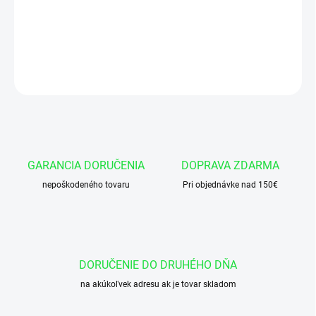
Okružok 100x6 NBR 70
DETAILNÉ INFORMÁCIE
OPÝTAŤ SA
GARANCIA DORUČENIA
DOPRAVA ZDARMA
nepoškodeného tovaru
Pri objednávke nad 150€
DORUČENIE DO DRUHÉHO DŇA
na akúkoľvek adresu ak je tovar skladom