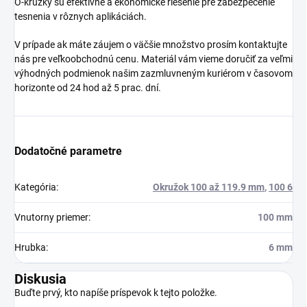
O-krúžky sú efektívne a ekonomické riešenie pre zabezpečenie
tesnenia v rôznych aplikáciách.
V prípade ak máte záujem o väčšie množstvo prosím kontaktujte
nás pre veľkoobchodnú cenu. Materiál vám vieme doručiť za veľmi
výhodných podmienok našim zazmluvneným kuriérom v časovom
horizonte od 24 hod až 5 prac. dní.
Dodatočné parametre
Kategória
:
Okružok 100 až 119.9 mm
,
100 6
Vnutorny priemer
:
100 mm
Hrubka
:
6 mm
Diskusia
Buďte prvý, kto napíše príspevok k tejto položke.