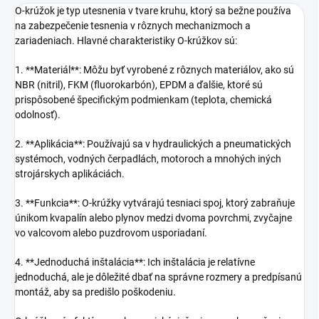
O-krúžok je typ utesnenia v tvare kruhu, ktorý sa bežne používa
na zabezpečenie tesnenia v rôznych mechanizmoch a
zariadeniach. Hlavné charakteristiky O-krúžkov sú:
1. **Materiál**: Môžu byť vyrobené z rôznych materiálov, ako sú
NBR (nitril), FKM (fluorokarbón), EPDM a ďalšie, ktoré sú
prispôsobené špecifickým podmienkam (teplota, chemická
odolnosť).
2. **Aplikácia**: Používajú sa v hydraulických a pneumatických
systémoch, vodných čerpadlách, motoroch a mnohých iných
strojárskych aplikáciách.
3. **Funkcia**: O-krúžky vytvárajú tesniaci spoj, ktorý zabraňuje
únikom kvapalín alebo plynov medzi dvoma povrchmi, zvyčajne
vo valcovom alebo puzdrovom usporiadaní.
4. **Jednoduchá inštalácia**: Ich inštalácia je relatívne
jednoduchá, ale je dôležité dbať na správne rozmery a predpísanú
montáž, aby sa predišlo poškodeniu.