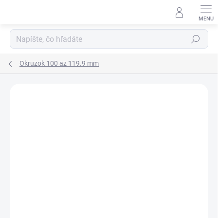
Prejsť
na
obsah
Hľadať
Okruzok 100 az 119.9 mm
Neohodnotené
Podrobnosti hodnotenia
ZNAČKA:
RUBENA