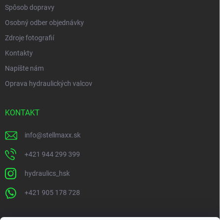
Spôsob dopravy
Osobný odber objednávky
Zdroje fotografií
Kontakty
Napíšte nám
Oprava hydraulických valcov
KONTAKT
info
@
stellmaxx.sk
+421 944 299 399
hydraulics_hsk
+421 905 178 728