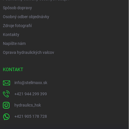
Spôsob dopravy
Osobný odber objednávky
Zdroje fotografií
Kontakty
Napíšte nám
Oprava hydraulických valcov
KONTAKT
info
@
stellmaxx.sk
+421 944 299 399
hydraulics_hsk
+421 905 178 728