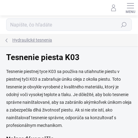
Prejsť
na
obsah
Hľadať
Hydraulické tesnenia
Tesnenie piesta K03
Tesnenie piestnej tyce K03 sa používa na utiahnutie piestu v
piestnej tyči K03 a zabraňuje úniku oleja z okolia piestu. Toto
tesnenie je obvykle vyrobené z kvalitného materiálu, ktorý je
odolný voči vysokej teplote a tlaku. Je dôležité, aby bolo tesnenie
správne nainštalované, aby sa zabránilo akýmkoľvek únikom oleja
a zabezpečila dlhá životnosť piestu. Ak si nie ste istí, ako
nainštalovať tesnenie správne, odporúča sa konzultovať s
profesionálnym mechanikom.