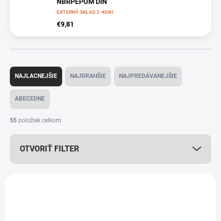
NBRPEPOM DIN
EXTERNÝ SKLAD 2-4DNI
€9,81
R
a
NAJLACNEJŠIE
NAJDRAHŠIE
NAJPREDÁVANEJŠIE
d
e
ABECEDNE
n
i
55
položiek celkom
e
p
OTVORIŤ FILTER
r
o
d
V
u
ý
k
p
t
i
o