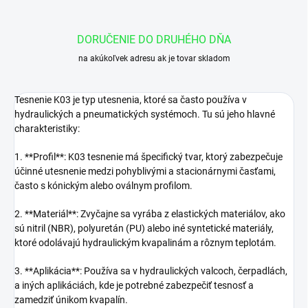
DORUČENIE DO DRUHÉHO DŇA
na akúkoľvek adresu ak je tovar skladom
Tesnenie K03 je typ utesnenia, ktoré sa často používa v
hydraulických a pneumatických systémoch. Tu sú jeho hlavné
charakteristiky:
1. **Profil**: K03 tesnenie má špecifický tvar, ktorý zabezpečuje
účinné utesnenie medzi pohyblivými a stacionárnymi časťami,
často s kónickým alebo oválnym profilom.
2. **Materiál**: Zvyčajne sa vyrába z elastických materiálov, ako
sú nitril (NBR), polyuretán (PU) alebo iné syntetické materiály,
ktoré odolávajú hydraulickým kvapalinám a rôznym teplotám.
3. **Aplikácia**: Používa sa v hydraulických valcoch, čerpadlách,
a iných aplikáciách, kde je potrebné zabezpečiť tesnosť a
zamedziť únikom kvapalín.