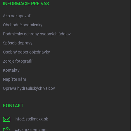
i
INFORMÁCIE PRE VÁS
e
Ako nakupovať
Obchodné podmienky
Podmienky ochrany osobných údajov
Spôsob dopravy
Osobný odber objednávky
Zdroje fotografií
Kontakty
Napíšte nám
Oprava hydraulických valcov
KONTAKT
info
@
stellmaxx.sk
+421 944 299 399