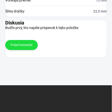
Vonkajší priemer
:
72 mm
Šírka drážky
:
22,5 mm
Diskusia
Buďte prvý, kto napíše príspevok k tejto položke.
Pridať komentár
Z
á
p
ä
t