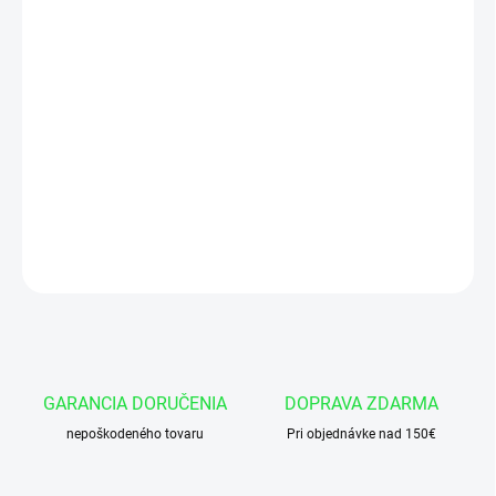
cena:
VARIANT
−
+
Pridať do košíka
Tesnenie piesta K03 90x72x22,5/3,6 NBRPEPOM DIN
DETAILNÉ INFORMÁCIE
OPÝTAŤ SA
GARANCIA DORUČENIA
DOPRAVA ZDARMA
nepoškodeného tovaru
Pri objednávke nad 150€