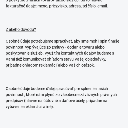
o poskytnutí našich tovarov alebo služieb. Sú to hlavne
fakturačné údaje: meno, priezvisko, adresa, tel číslo, email.
Z akého dôvodu?
Osobné údaje potrebujeme spracúvať, aby sme mohli splniť naše
povinnosti vyplývajúce zo zmluvy -
dodanie tovaru alebo
poskytovanie služieb.
Využitím kontaktných údajov budeme s
Vami tiež komunikovať ohľadom stavu Vašej objednávky,
prípadne ohľadom reklamácií alebo Vašich otázok.
Osobné údaje budeme ďalej spracúvať pre splnenie našich
povinností, ktoré nám plynú zo všeobecne záväzných právnych
predpisov (hlavne na účtovné a daňové účely, prípadne na
vybavenie reklamácií a
iné
).