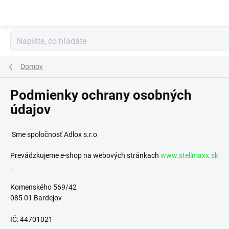
Prejsť
na
obsah
Domov
Podmienky ochrany osobných
údajov
Sme spoločnosť Adlox s.r.o
Prevádzkujeme e-shop na webových stránkach
www.stellmaxx.sk
.
Komenského 569/42
085 01 Bardejov
IČ: 44701021