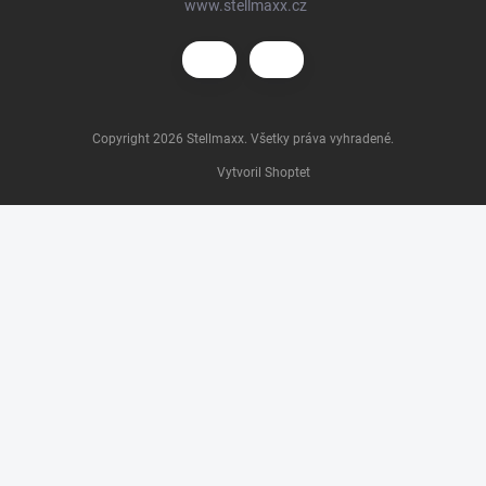
www.stellmaxx.cz
Copyright 2026
Stellmaxx
. Všetky práva vyhradené.
Vytvoril Shoptet