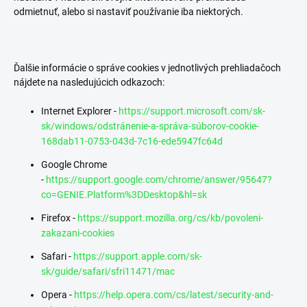
odmietnuť, alebo si nastaviť používanie iba niektorých.
Ďalšie informácie o správe cookies v jednotlivých prehliadačoch
nájdete na nasledujúcich odkazoch:
Internet Explorer -
https://support.microsoft.com/sk-
sk/windows/odstránenie-a-správa-súborov-cookie-
168dab11-0753-043d-7c16-ede5947fc64d
Google Chrome
-
https://support.google.com/chrome/answer/95647?
co=GENIE.Platform%3DDesktop&hl=sk
Firefox -
https://support.mozilla.org/cs/kb/povoleni-
zakazani-cookies
Safari -
https://support.apple.com/sk-
sk/guide/safari/sfri11471/mac
Opera -
https://help.opera.com/cs/latest/security-and-