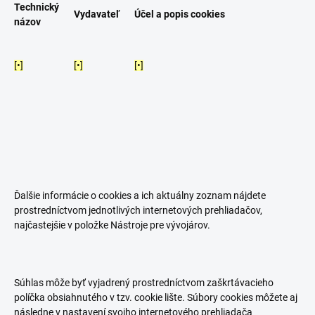
Technický
Vydavateľ
Účel a popis cookies
názov
[•]
[•]
[•]
Ďalšie informácie o cookies a ich aktuálny zoznam nájdete
prostredníctvom jednotlivých internetových prehliadačov,
najčastejšie v položke Nástroje pre vývojárov.
Súhlas môže byť vyjadrený prostredníctvom zaškrtávacieho
políčka obsiahnutého v tzv. cookie lište. Súbory cookies môžete aj
následne v nastavení svojho internetového prehliadača