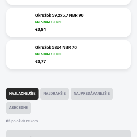
Okružok 59,2x5,7 NBR 90
SKLADOM 1-3 DNI
€0,84
Okružok 58x4 NBR 70
SKLADOM 1-3 DNI
€0,77
R
a
NAJLACNEJŠIE
NAJDRAHŠIE
NAJPREDÁVANEJŠIE
d
e
ABECEDNE
n
i
85
položiek celkom
e
p