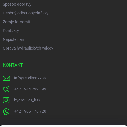
Spôsob dopravy
Osobný odber objednávky
Zdroje fotografií
Kontakty
Napíšte nám
Oprava hydraulických valcov
KONTAKT
info
@
stellmaxx.sk
+421 944 299 399
hydraulics_hsk
+421 905 178 728