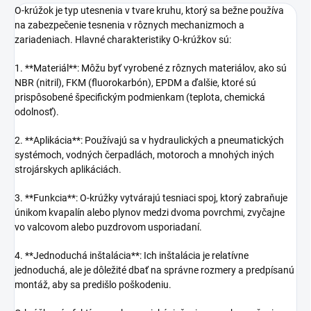
O-krúžok je typ utesnenia v tvare kruhu, ktorý sa bežne používa
na zabezpečenie tesnenia v rôznych mechanizmoch a
zariadeniach. Hlavné charakteristiky O-krúžkov sú:
1. **Materiál**: Môžu byť vyrobené z rôznych materiálov, ako sú
NBR (nitril), FKM (fluorokarbón), EPDM a ďalšie, ktoré sú
prispôsobené špecifickým podmienkam (teplota, chemická
odolnosť).
2. **Aplikácia**: Používajú sa v hydraulických a pneumatických
systémoch, vodných čerpadlách, motoroch a mnohých iných
strojárskych aplikáciách.
3. **Funkcia**: O-krúžky vytvárajú tesniaci spoj, ktorý zabraňuje
únikom kvapalín alebo plynov medzi dvoma povrchmi, zvyčajne
vo valcovom alebo puzdrovom usporiadaní.
4. **Jednoduchá inštalácia**: Ich inštalácia je relatívne
jednoduchá, ale je dôležité dbať na správne rozmery a predpísanú
montáž, aby sa predišlo poškodeniu.