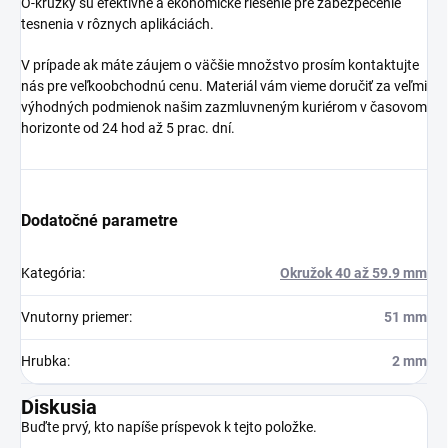
O-krúžky sú efektívne a ekonomické riešenie pre zabezpečenie
tesnenia v rôznych aplikáciách.
V prípade ak máte záujem o väčšie množstvo prosím kontaktujte
nás pre veľkoobchodnú cenu. Materiál vám vieme doručiť za veľmi
výhodných podmienok našim zazmluvneným kuriérom v časovom
horizonte od 24 hod až 5 prac. dní.
Dodatočné parametre
Kategória
:
Okružok 40 až 59.9 mm
Vnutorny priemer
:
51 mm
Hrubka
:
2 mm
Diskusia
Buďte prvý, kto napíše príspevok k tejto položke.