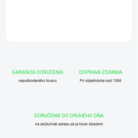
Okružok 51x2 NBR 70
DETAILNÉ INFORMÁCIE
OPÝTAŤ SA
GARANCIA DORUČENIA
DOPRAVA ZDARMA
nepoškodeného tovaru
Pri objednávke nad 150€
DORUČENIE DO DRUHÉHO DŇA
na akúkoľvek adresu ak je tovar skladom