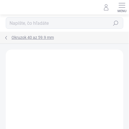
Prejsť
na
obsah
Hľadať
Okruzok 40 az 59.9 mm
Neohodnotené
Podrobnosti hodnotenia
ZNAČKA:
RUBENA