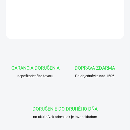
Okružok 46x2 NBR 90
DETAILNÉ INFORMÁCIE
OPÝTAŤ SA
GARANCIA DORUČENIA
DOPRAVA ZDARMA
nepoškodeného tovaru
Pri objednávke nad 150€
DORUČENIE DO DRUHÉHO DŇA
na akúkoľvek adresu ak je tovar skladom