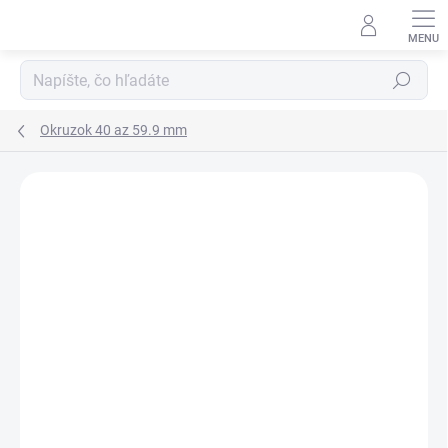
Prejsť
na
obsah
Hľadať
Okruzok 40 az 59.9 mm
Neohodnotené
Podrobnosti hodnotenia
ZNAČKA:
RUBENA