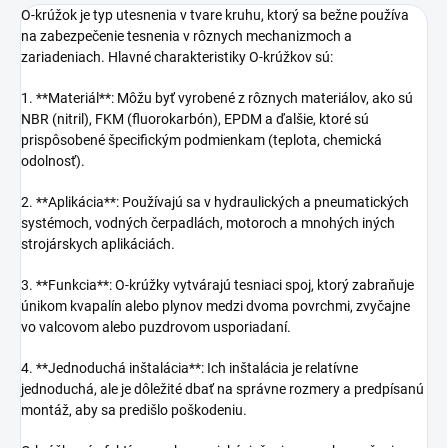
O-krúžok je typ utesnenia v tvare kruhu, ktorý sa bežne používa
na zabezpečenie tesnenia v rôznych mechanizmoch a
zariadeniach. Hlavné charakteristiky O-krúžkov sú:
1. **Materiál**: Môžu byť vyrobené z rôznych materiálov, ako sú
NBR (nitril), FKM (fluorokarbón), EPDM a ďalšie, ktoré sú
prispôsobené špecifickým podmienkam (teplota, chemická
odolnosť).
2. **Aplikácia**: Používajú sa v hydraulických a pneumatických
systémoch, vodných čerpadlách, motoroch a mnohých iných
strojárskych aplikáciách.
3. **Funkcia**: O-krúžky vytvárajú tesniaci spoj, ktorý zabraňuje
únikom kvapalín alebo plynov medzi dvoma povrchmi, zvyčajne
vo valcovom alebo puzdrovom usporiadaní.
4. **Jednoduchá inštalácia**: Ich inštalácia je relatívne
jednoduchá, ale je dôležité dbať na správne rozmery a predpísanú
montáž, aby sa predišlo poškodeniu.