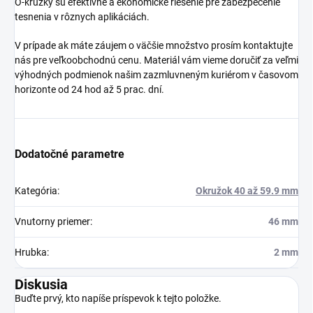
O-krúžky sú efektívne a ekonomické riešenie pre zabezpečenie
tesnenia v rôznych aplikáciách.
V prípade ak máte záujem o väčšie množstvo prosím kontaktujte
nás pre veľkoobchodnú cenu. Materiál vám vieme doručiť za veľmi
výhodných podmienok našim zazmluvneným kuriérom v časovom
horizonte od 24 hod až 5 prac. dní.
Dodatočné parametre
Kategória
:
Okružok 40 až 59.9 mm
Vnutorny priemer
:
46 mm
Hrubka
:
2 mm
Diskusia
Buďte prvý, kto napíše príspevok k tejto položke.