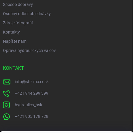
Spôsob dopravy
Osobný odber objednávky
Zdroje fotografií
Kontakty
Napíšte nám
Oprava hydraulických valcov
KONTAKT
info
@
stellmaxx.sk
+421 944 299 399
hydraulics_hsk
+421 905 178 728