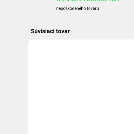
nepoškodeného tovaru
Súvisiaci tovar
6332160R
SKLADOM 1-3 DNI
Hydraulický valec HM1.2
63/32x160-R
€139,20