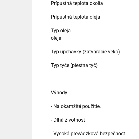
Prípustná teplota okolia -40
Prípustná teplota oleja -15
Typ oleja Hydraulický o
oleja
Typ upchávky (zatváracie veko) Zá
Typ tyče (piestna tyč) Poch
Výhody:
- Na okamžité použitie.
- Dlhá životnosť.
- Vysoká prevádzková bezpečnosť.