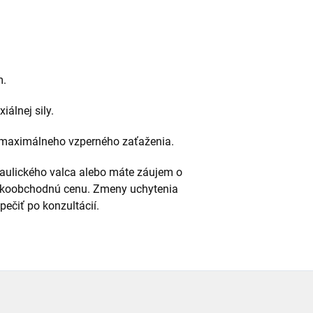
m.
iálnej sily.
d maximálneho vzperného zaťaženia.
raulického valca alebo máte záujem o
eľkoobchodnú cenu. Zmeny uchytenia
ečiť po konzultácií.