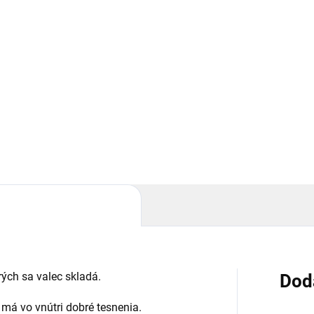
rých sa valec skladá.
Dod
k má vo vnútri dobré tesnenia.