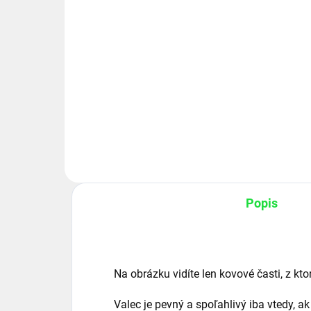
€113,17 bez DPH
Detail
Hydraulický valec HM1.2
63/32x160-R Dlzka valca v
zasunutom stave L-345 mm Cap
valca o 25 mm
Popis
Na obrázku vidíte len kovové časti, z kto
Valec je pevný a spoľahlivý iba vtedy, a