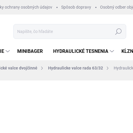
ky ochrany osobných údajov
Spôsob dopravy
Osobný odber ob
Hľadať
IE
MINIBAGER
HYDRAULICKÉ TESNENIA
KĹZN
ické valce dvojčinné
Hydraulicke valce rada 63/32
Hydraulic
otenia
ZNAČKA:
HYDRAULISK
€139,20
/ ks
€113,17 bez DPH
Jednotková
SKLADOM 1-3 DNI
cena: