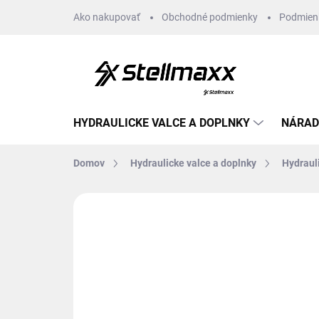
Prejsť
Ako nakupovať
Obchodné podmienky
Podmien
na
obsah
HYDRAULICKE VALCE A DOPLNKY
NÁRAD
Domov
Hydraulicke valce a doplnky
Hydraul
Neohodnotené
Podrobnosti hodn