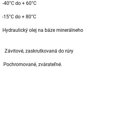
°C do + 60°C
°C do + 80°C
lej na báze minerálneho
vitové, zaskrutkovaná do rúry
romované, zvárateľné.