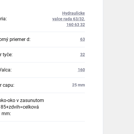
Hydraulicke
ria
:
valce rada 63/32
,
160 63 32
orný priemer d
:
63
r tyče
:
32
Valca
:
160
r capu
:
25 mm
oko-oko v zasunutom
185+zdvih=celková
v mm
: