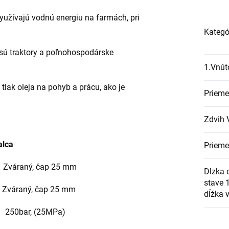
využívajú vodnú energiu na farmách, pri
Kategó
o sú traktory a poľnohospodárske
1.Vnút
ú tlak oleja na pohyb a prácu, ako je
Prieme
Zdvih 
alca
Prieme
áraný, čap 25 mm
Dlzka 
stave 
Zváraný, čap 25 mm
dĺžka 
50bar, (25MPa)