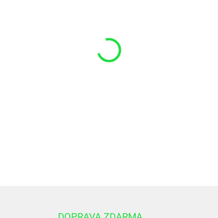
VARIANT
−
+
Hydraulický valec HM1.2 63
Dlzka valca v zasunutom st
Cap valca o 25 mm
DETAILNÉ INFORMÁCIE
DOPRAVA ZDARMA