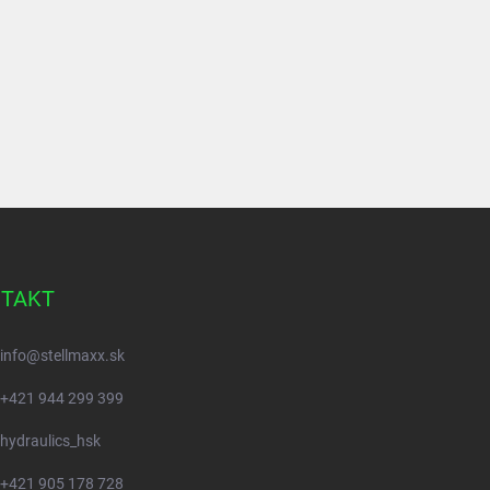
TAKT
info
@
stellmaxx.sk
+421 944 299 399
hydraulics_hsk
+421 905 178 728