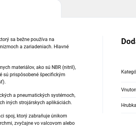
 ktorý sa bežne používa na
Dod
nizmoch a zariadeniach. Hlavné
nych materiálov, ako sú NBR (nitril),
Kategó
ré sú prispôsobené špecifickým
ť).
Vnutor
ulických a pneumatických systémoch,
 iných strojárskych aplikáciách.
Hrubk
aci spoj, ktorý zabraňuje únikom
rchmi, zvyčajne vo valcovom alebo