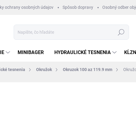
ky ochrany osobných údajov
Spôsob dopravy
Osobný odber ob
Hľadať
IE
MINIBAGER
HYDRAULICKÉ TESNENIA
KĹZN
ické tesnenia
Okružok
Okruzok 100 az 119.9 mm
Okruž
otenia
ZNAČKA:
RUBENA
€0,91
/ ks
€0,74 bez DPH
Jednotková
SKLADOM 1-3 DNI
cena: