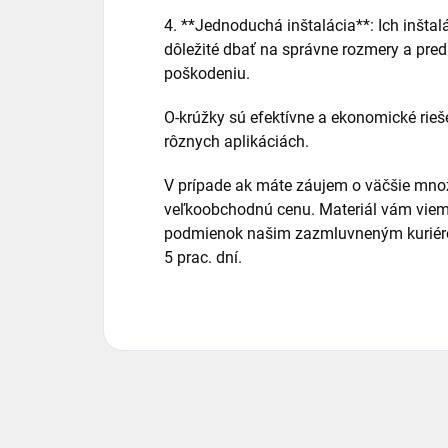
4. **Jednoduchá inštalácia**: Ich inštalá
dôležité dbať na správne rozmery a pre
poškodeniu.
O-krúžky sú efektívne a ekonomické rieš
rôznych aplikáciách.
V prípade ak máte záujem o väčšie množ
veľkoobchodnú cenu. Materiál vám viem
podmienok našim zazmluvneným kuriéro
5 prac. dní.