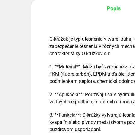
Popis
O-krúžok je typ utesnenia v tvare kruhu,
zabezpečenie tesnenia v rôznych mecha
charakteristiky O-krúžkov sú:
1. **Materiál**: Môžu byť vyrobené z rôz
FKM (fluorokarbón), EPDM a ďalšie, kto
podmienkam (teplota, chemická odolnos
2. **Aplikácia**: Používajú sa v hydra
vodných čerpadlách, motoroch a mnohých
3. **Funkcia**: O-krúžky vytvárajú tesni
kvapalín alebo plynov medzi dvoma pov
puzdrovom usporiadaní.