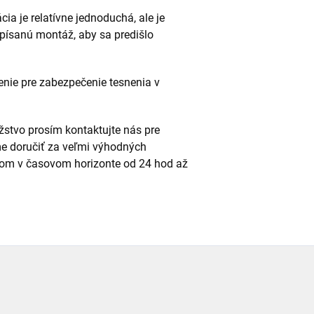
cia je relatívne jednoduchá, ale je
dpísanú montáž, aby sa predišlo
enie pre zabezpečenie tesnenia v
stvo prosím kontaktujte nás pre
e doručiť za veľmi výhodných
m v časovom horizonte od 24 hod až