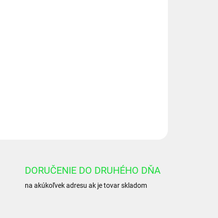
Pridať do košíka
OPÝTAŤ SA
DORUČENIE DO DRUHÉHO DŇA
na akúkoľvek adresu ak je tovar skladom