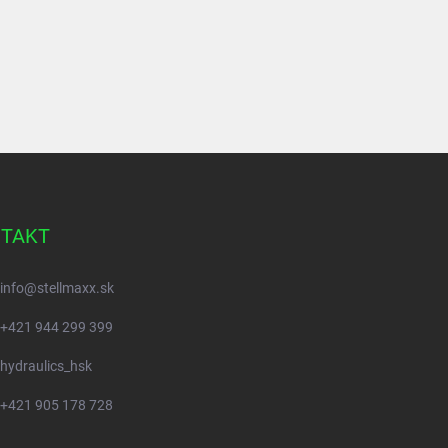
TAKT
info
@
stellmaxx.sk
+421 944 299 399
hydraulics_hsk
+421 905 178 728