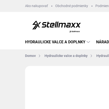
Prejsť
Ako nakupovať
Obchodné podmienky
Podmien
na
obsah
HYDRAULICKE VALCE A DOPLNKY
NÁRAD
Domov
Hydraulicke valce a doplnky
Hydraul
Neohodnotené
Podrobnosti hodn