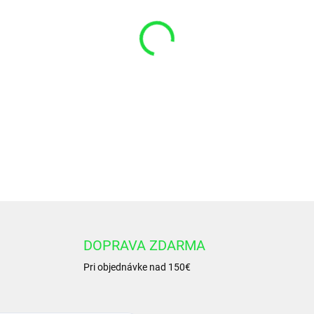
VARIANT
−
+
Okružok 105x3,5 NBR 70
DETAILNÉ INFORMÁCIE
DOPRAVA ZDARMA
Pri objednávke nad 150€