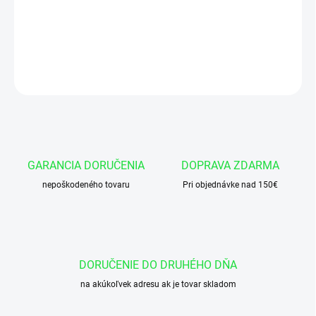
Okružok 114x4 NBR 70
DETAILNÉ INFORMÁCIE
OPÝTAŤ SA
GARANCIA DORUČENIA
DOPRAVA ZDARMA
nepoškodeného tovaru
Pri objednávke nad 150€
DORUČENIE DO DRUHÉHO DŇA
na akúkoľvek adresu ak je tovar skladom