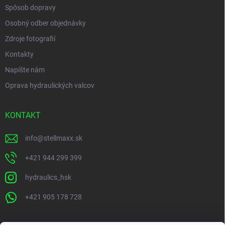
Spôsob dopravy
Osobný odber objednávky
Zdroje fotografií
Kontakty
Napíšte nám
Oprava hydraulických valcov
KONTAKT
info
@
stellmaxx.sk
+421 944 299 399
hydraulics_hsk
+421 905 178 728