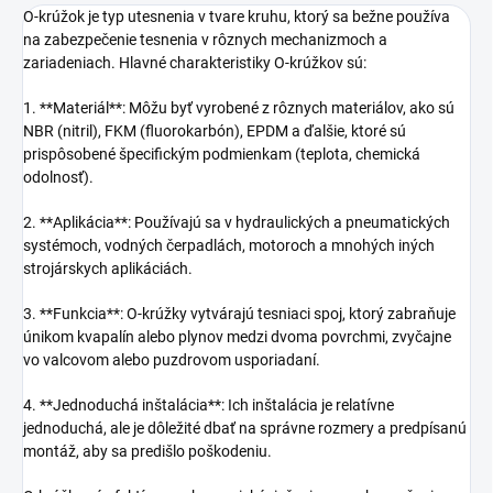
O-krúžok je typ utesnenia v tvare kruhu, ktorý sa bežne používa
na zabezpečenie tesnenia v rôznych mechanizmoch a
zariadeniach. Hlavné charakteristiky O-krúžkov sú:
1. **Materiál**: Môžu byť vyrobené z rôznych materiálov, ako sú
NBR (nitril), FKM (fluorokarbón), EPDM a ďalšie, ktoré sú
prispôsobené špecifickým podmienkam (teplota, chemická
odolnosť).
2. **Aplikácia**: Používajú sa v hydraulických a pneumatických
systémoch, vodných čerpadlách, motoroch a mnohých iných
strojárskych aplikáciách.
3. **Funkcia**: O-krúžky vytvárajú tesniaci spoj, ktorý zabraňuje
únikom kvapalín alebo plynov medzi dvoma povrchmi, zvyčajne
vo valcovom alebo puzdrovom usporiadaní.
4. **Jednoduchá inštalácia**: Ich inštalácia je relatívne
jednoduchá, ale je dôležité dbať na správne rozmery a predpísanú
montáž, aby sa predišlo poškodeniu.