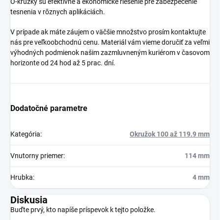
O-krúžky sú efektívne a ekonomické riešenie pre zabezpečenie
tesnenia v rôznych aplikáciách.
V prípade ak máte záujem o väčšie množstvo prosím kontaktujte
nás pre veľkoobchodnú cenu. Materiál vám vieme doručiť za veľmi
výhodných podmienok našim zazmluvneným kuriérom v časovom
horizonte od 24 hod až 5 prac. dní.
Dodatočné parametre
Kategória
:
Okružok 100 až 119.9 mm
Vnutorny priemer
:
114 mm
Hrubka
:
4 mm
Diskusia
Buďte prvý, kto napíše príspevok k tejto položke.