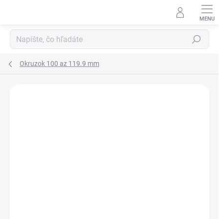
Prejsť
na
obsah
Hľadať
Okruzok 100 az 119.9 mm
Neohodnotené
Podrobnosti hodnotenia
ZNAČKA:
RUBENA