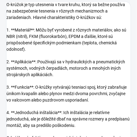
O-krúžok je typ utesnenia v tvare kruhu, ktorý sa bežne používa
na zabezpečenie tesnenia v rôznych mechanizmoch a
zariadeniach. Hlavné charakteristiky O-krúžkov sú:
1. **Materiál**: Môžu byť vyrobené z rôznych materiálov, ako sú
NBR (nitril), FKM (fluorokarbón), EPDM a ďalšie, ktoré sú
prispôsobené špecifickým podmienkam (teplota, chemická
odolnosť).
2. **Aplikácia**: Používajú sa v hydraulických a pneumatických
systémoch, vodných čerpadlách, motoroch a mnohých iných
strojárskych aplikáciách.
3. **Funkcia**: O-krúžky vytvárajú tesniaci spoj, ktorý zabraňuje
únikom kvapalín alebo plynov medzi dvoma povrchmi, zvyčajne
vo valcovom alebo puzdrovom usporiadaní.
4. **Jednoduchá inštalácia**: Ich inštalácia je relatívne
jednoduchá, ale je dôležité dbať na správne rozmery a predpísanú
montáž, aby sa predišlo poškodeniu.