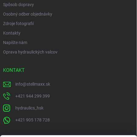
Spôsob dopravy
Osobný odber objednávky
Zdroje fotografií
Kontakty
Napíšte nám
Oprava hydraulických valcov
KONTAKT
info
@
stellmaxx.sk
+421 944 299 399
hydraulics_hsk
+421 905 178 728