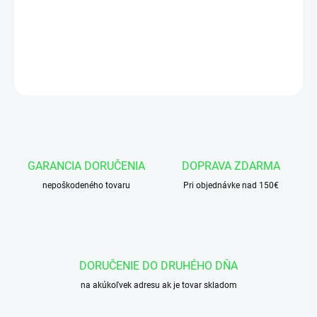
Okružok 22x2,5 NBR 90
DETAILNÉ INFORMÁCIE
OPÝTAŤ SA
GARANCIA DORUČENIA
DOPRAVA ZDARMA
nepoškodeného tovaru
Pri objednávke nad 150€
DORUČENIE DO DRUHÉHO DŇA
na akúkoľvek adresu ak je tovar skladom