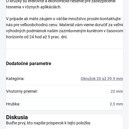
O-krúžky sú efektívne a ekonomické riešenie pre zabezpečenie
tesnenia v rôznych aplikáciách.
V prípade ak máte záujem o väčšie množstvo prosím kontaktujte
nás pre veľkoobchodnú cenu. Materiál vám vieme doručiť za veľmi
výhodných podmienok našim zazmluvneným kuriérom v časovom
horizonte od 24 hod až 5 prac. dní.
Dodatočné parametre
Kategória
:
Okružok 20 až 39.9 mm
Vnutorny priemer
:
22 mm
Hrubka
:
2,5 mm
Diskusia
Buďte prvý, kto napíše príspevok k tejto položke.