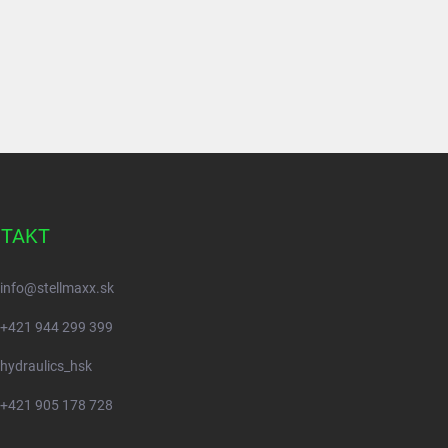
TAKT
info
@
stellmaxx.sk
+421 944 299 399
hydraulics_hsk
+421 905 178 728