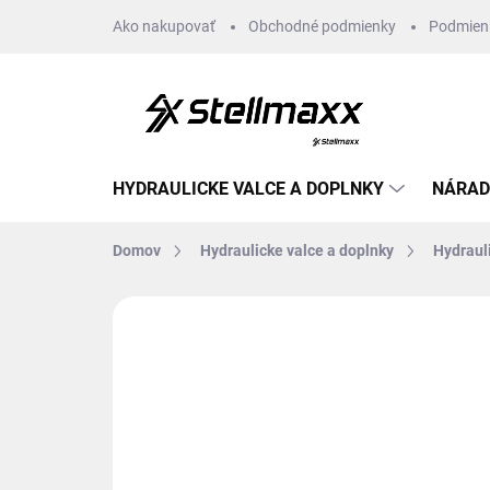
Prejsť
Ako nakupovať
Obchodné podmienky
Podmien
na
obsah
HYDRAULICKE VALCE A DOPLNKY
NÁRAD
Domov
Hydraulicke valce a doplnky
Hydraul
Neohodnotené
Podrobnosti hodn