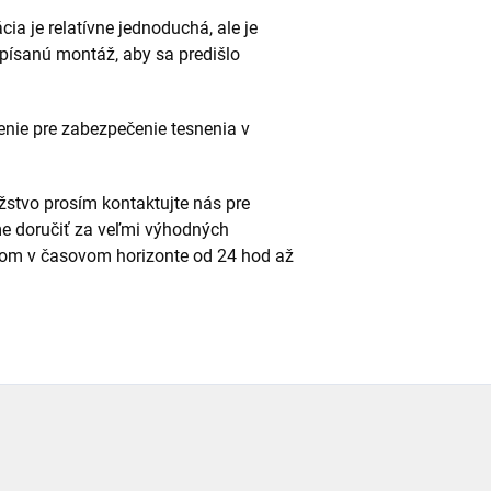
cia je relatívne jednoduchá, ale je
dpísanú montáž, aby sa predišlo
enie pre zabezpečenie tesnenia v
stvo prosím kontaktujte nás pre
e doručiť za veľmi výhodných
m v časovom horizonte od 24 hod až