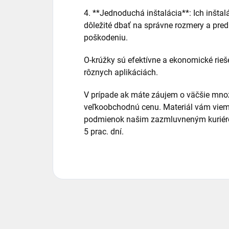
4. **Jednoduchá inštalácia**: Ich inštalá
dôležité dbať na správne rozmery a pre
poškodeniu.
O-krúžky sú efektívne a ekonomické rieš
rôznych aplikáciách.
V prípade ak máte záujem o väčšie množ
veľkoobchodnú cenu. Materiál vám viem
podmienok našim zazmluvneným kuriéro
5 prac. dní.