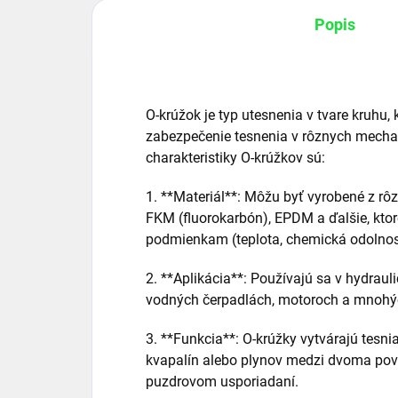
Popis
O-krúžok je typ utesnenia v tvare kruhu,
zabezpečenie tesnenia v rôznych mecha
charakteristiky O-krúžkov sú:
1. **Materiál**: Môžu byť vyrobené z rôz
FKM (fluorokarbón), EPDM a ďalšie, kto
podmienkam (teplota, chemická odolnos
2. **Aplikácia**: Používajú sa v hydra
vodných čerpadlách, motoroch a mnohých
3. **Funkcia**: O-krúžky vytvárajú tesni
kvapalín alebo plynov medzi dvoma pov
puzdrovom usporiadaní.