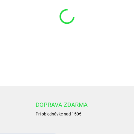
VARIANT
−
+
Okružok 29,51x5,33 NBR 70
DETAILNÉ INFORMÁCIE
DOPRAVA ZDARMA
Pri objednávke nad 150€