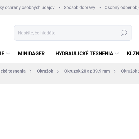
ky ochrany osobných údajov
Spôsob dopravy
Osobný odber ob
Hľadať
IE
MINIBAGER
HYDRAULICKÉ TESNENIA
KĹZN
ické tesnenia
Okružok
Okruzok 20 az 39.9 mm
Okružok 
otenia
ZNAČKA:
RUBENA
€0,35
/ ks
€0,28 bez DPH
Jednotková
SKLADOM 1-3 DNI
cena: