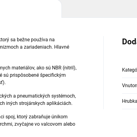
 ktorý sa bežne používa na
Dod
nizmoch a zariadeniach. Hlavné
nych materiálov, ako sú NBR (nitril),
Kategó
ré sú prispôsobené špecifickým
ť).
Vnutor
ulických a pneumatických systémoch,
Hrubk
 iných strojárskych aplikáciách.
aci spoj, ktorý zabraňuje únikom
rchmi, zvyčajne vo valcovom alebo