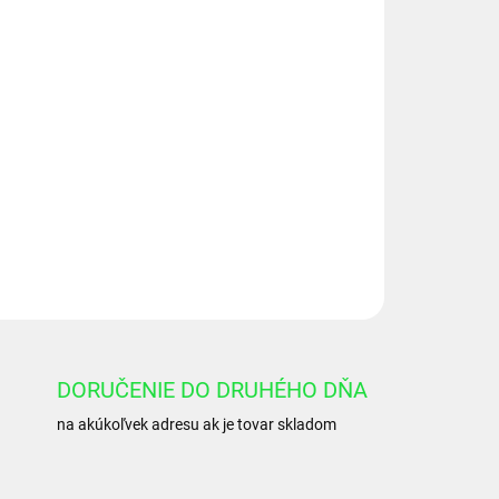
Pridať do košíka
OPÝTAŤ SA
DORUČENIE DO DRUHÉHO DŇA
na akúkoľvek adresu ak je tovar skladom