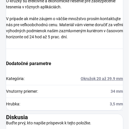
O-krúžky sú efektívne a ekonomické riešenie pre zabezpečenie
tesnenia v rôznych aplikáciách.
V prípade ak máte záujem o väčšie množstvo prosím kontaktujte
nás pre veľkoobchodnú cenu. Materiál vám vieme doručiť za veľmi
výhodných podmienok našim zazmluvneným kuriérom v časovom
horizonte od 24 hod až 5 prac. dní.
Dodatočné parametre
Kategória
:
Okružok 20 až 39.9 mm
Vnutorny priemer
:
34 mm
Hrubka
:
3,5 mm
Diskusia
Buďte prvý, kto napíše príspevok k tejto položke.