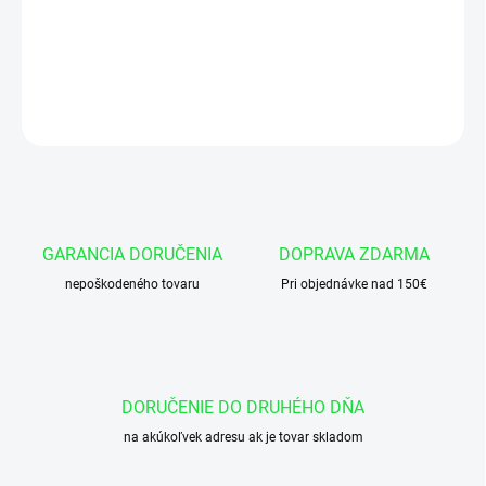
Okružok 34x3,5 NBR 90
DETAILNÉ INFORMÁCIE
OPÝTAŤ SA
GARANCIA DORUČENIA
DOPRAVA ZDARMA
nepoškodeného tovaru
Pri objednávke nad 150€
DORUČENIE DO DRUHÉHO DŇA
na akúkoľvek adresu ak je tovar skladom