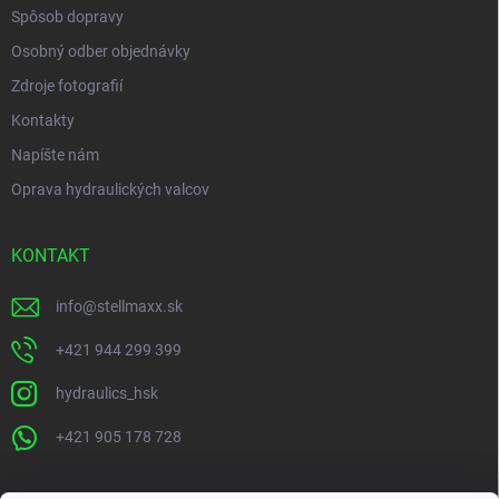
Spôsob dopravy
Osobný odber objednávky
Zdroje fotografií
Kontakty
Napíšte nám
Oprava hydraulických valcov
KONTAKT
info
@
stellmaxx.sk
+421 944 299 399
hydraulics_hsk
+421 905 178 728