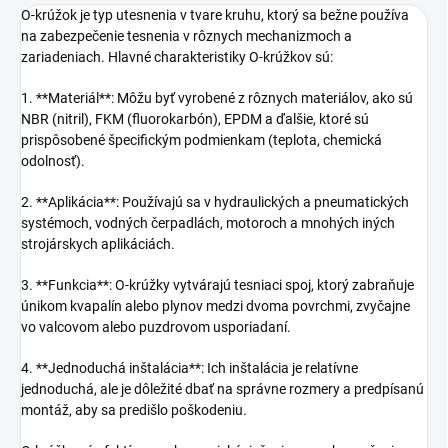
O-krúžok je typ utesnenia v tvare kruhu, ktorý sa bežne používa
na zabezpečenie tesnenia v rôznych mechanizmoch a
zariadeniach. Hlavné charakteristiky O-krúžkov sú:
1. **Materiál**: Môžu byť vyrobené z rôznych materiálov, ako sú
NBR (nitril), FKM (fluorokarbón), EPDM a ďalšie, ktoré sú
prispôsobené špecifickým podmienkam (teplota, chemická
odolnosť).
2. **Aplikácia**: Používajú sa v hydraulických a pneumatických
systémoch, vodných čerpadlách, motoroch a mnohých iných
strojárskych aplikáciách.
3. **Funkcia**: O-krúžky vytvárajú tesniaci spoj, ktorý zabraňuje
únikom kvapalín alebo plynov medzi dvoma povrchmi, zvyčajne
vo valcovom alebo puzdrovom usporiadaní.
4. **Jednoduchá inštalácia**: Ich inštalácia je relatívne
jednoduchá, ale je dôležité dbať na správne rozmery a predpísanú
montáž, aby sa predišlo poškodeniu.