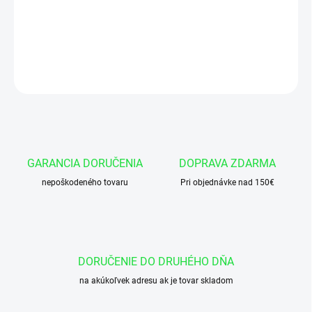
Okružok 42x3 NBR 90
DETAILNÉ INFORMÁCIE
OPÝTAŤ SA
GARANCIA DORUČENIA
DOPRAVA ZDARMA
nepoškodeného tovaru
Pri objednávke nad 150€
DORUČENIE DO DRUHÉHO DŇA
na akúkoľvek adresu ak je tovar skladom