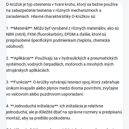
O-krúžok je typ utesnenia v tvare kruhu, ktorý sa bežne používa
na zabezpečenie tesnenia v rôznych mechanizmoch a
zariadeniach. Hlavné charakteristiky O-krúžkov sú:
1. **Materiál**: Môžu byť vyrobené z rôznych materiálov, ako sú
NBR (nitril), FKM (fluorokarbón), EPDM a ďalšie, ktoré sú
prispôsobené špecifickým podmienkam (teplota, chemická
odolnosť).
2. **Aplikácia**: Používajú sa v hydraulických a pneumatických
systémoch, vodných čerpadlách, motoroch a mnohých iných
strojárskych aplikáciách.
3. **Funkcia**: O-krúžky vytvárajú tesniaci spoj, ktorý zabraňuje
únikom kvapalín alebo plynov medzi dvoma povrchmi, zvyčajne
vo valcovom alebo puzdrovom usporiadaní.
4. **Jednoduchá inštalácia**: Ich inštalácia je relatívne
jednoduchá, ale je dôležité dbať na správne rozmery a predpísanú
montáž, aby sa predišlo poškodeniu.