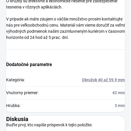
O-krúžky sú efektívne a ekonomické riešenie pre zabezpečenie
tesnenia v rôznych aplikáciách.
V prípade ak máte záujem o väčšie množstvo prosím kontaktujte
nás pre veľkoobchodnú cenu. Materiál vám vieme doručiť za veľmi
výhodných podmienok našim zazmluvneným kuriérom v časovom
horizonte od 24 hod až 5 prac. dní.
Dodatočné parametre
Kategória
:
Okružok 40 až 59.9 mm
Vnutorny priemer
:
42 mm
Hrubka
:
3 mm
Diskusia
Buďte prvý, kto napíše príspevok k tejto položke.