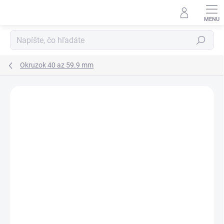
Prejsť
na
obsah
Hľadať
Okruzok 40 az 59.9 mm
Neohodnotené
Podrobnosti hodnotenia
ZNAČKA:
RUBENA