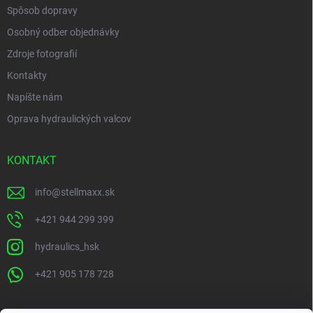
Spôsob dopravy
Osobný odber objednávky
Zdroje fotografií
Kontakty
Napíšte nám
Oprava hydraulických valcov
KONTAKT
info
@
stellmaxx.sk
+421 944 299 399
hydraulics_hsk
+421 905 178 728