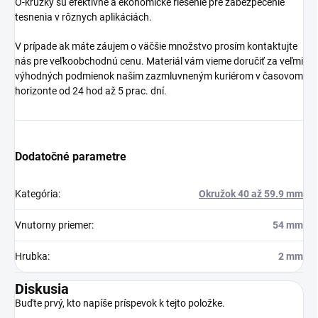
O-krúžky sú efektívne a ekonomické riešenie pre zabezpečenie
tesnenia v rôznych aplikáciách.
V prípade ak máte záujem o väčšie množstvo prosím kontaktujte
nás pre veľkoobchodnú cenu. Materiál vám vieme doručiť za veľmi
výhodných podmienok našim zazmluvneným kuriérom v časovom
horizonte od 24 hod až 5 prac. dní.
Dodatočné parametre
Kategória
:
Okružok 40 až 59.9 mm
Vnutorny priemer
:
54 mm
Hrubka
:
2 mm
Diskusia
Buďte prvý, kto napíše príspevok k tejto položke.