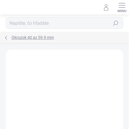
Prejsť
na
obsah
Hľadať
Okruzok 40 az 59.9 mm
Neohodnotené
Podrobnosti hodnotenia
ZNAČKA:
RUBENA