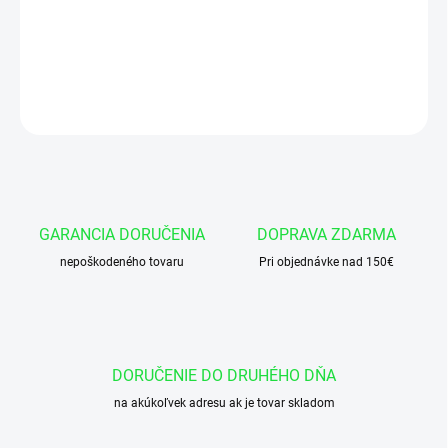
Okružok 54x2 NBR 70
DETAILNÉ INFORMÁCIE
OPÝTAŤ SA
GARANCIA DORUČENIA
DOPRAVA ZDARMA
nepoškodeného tovaru
Pri objednávke nad 150€
DORUČENIE DO DRUHÉHO DŇA
na akúkoľvek adresu ak je tovar skladom