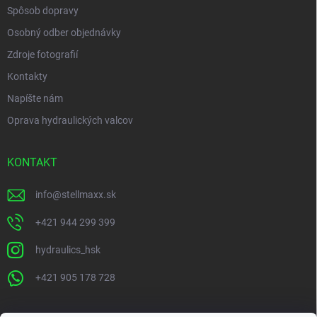
Spôsob dopravy
Osobný odber objednávky
Zdroje fotografií
Kontakty
Napíšte nám
Oprava hydraulických valcov
KONTAKT
info
@
stellmaxx.sk
+421 944 299 399
hydraulics_hsk
+421 905 178 728