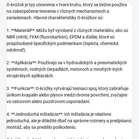
O-krúžok je typ utesnenia v tvare kruhu, ktorý sa bežne používa
na zabezpečenie tesnenia v rôznych mechanizmoch a
zariadeniach. Hlavné charakteristiky O-krúžkov sú:
1. **Materiál**: Môžu byť vyrobené z rôznych materiálov, ako sú
NBR (nitril), FKM (fluorokarbón), EPDM a ďalšie, ktoré sú
prispôsobené špecifickým podmienkam (teplota, chemická
odolnosť).
2. **Aplikácia**: Používajú sa v hydraulických a pneumatických
systémoch, vodných čerpadlách, motoroch a mnohých iných
strojárskych aplikáciách.
3. **Funkcia**: O-krúžky vytvárajú tesniaci spoj, ktorý zabraňuje
únikom kvapalín alebo plynov medzi dvoma povrchmi, zvyčajne
vo valcovom alebo puzdrovom usporiadaní.
4. **Jednoduchá inštalácia**: Ich inštalácia je relatívne
jednoduchá, ale je dôležité dbať na správne rozmery a predpísanú
montáž, aby sa predišlo poškodeniu.