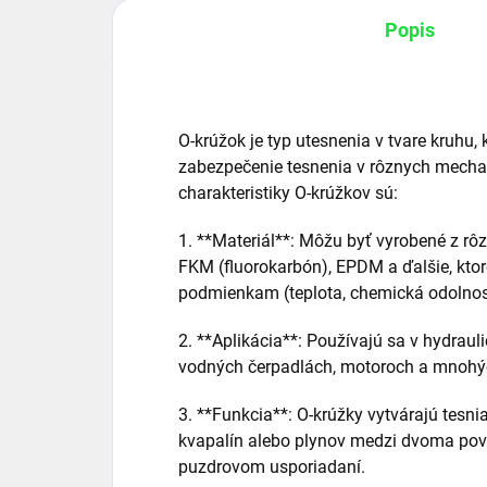
Popis
O-krúžok je typ utesnenia v tvare kruhu,
zabezpečenie tesnenia v rôznych mecha
charakteristiky O-krúžkov sú:
1. **Materiál**: Môžu byť vyrobené z rôz
FKM (fluorokarbón), EPDM a ďalšie, kto
podmienkam (teplota, chemická odolnos
2. **Aplikácia**: Používajú sa v hydra
vodných čerpadlách, motoroch a mnohých
3. **Funkcia**: O-krúžky vytvárajú tesni
kvapalín alebo plynov medzi dvoma pov
puzdrovom usporiadaní.