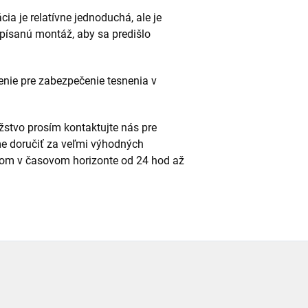
cia je relatívne jednoduchá, ale je
dpísanú montáž, aby sa predišlo
enie pre zabezpečenie tesnenia v
stvo prosím kontaktujte nás pre
e doručiť za veľmi výhodných
m v časovom horizonte od 24 hod až