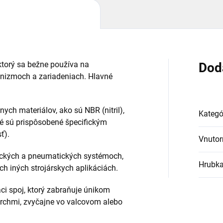
 ktorý sa bežne používa na
Dod
nizmoch a zariadeniach. Hlavné
nych materiálov, ako sú NBR (nitril),
Kategó
ré sú prispôsobené špecifickým
ť).
Vnutor
ulických a pneumatických systémoch,
Hrubk
 iných strojárskych aplikáciách.
aci spoj, ktorý zabraňuje únikom
rchmi, zvyčajne vo valcovom alebo