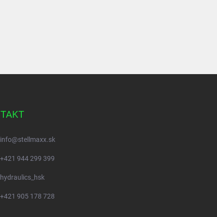
TAKT
info
@
stellmaxx.sk
+421 944 299 399
hydraulics_hsk
+421 905 178 728