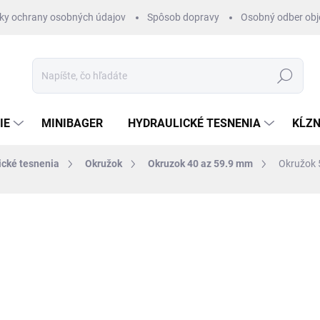
ky ochrany osobných údajov
Spôsob dopravy
Osobný odber ob
Hľadať
IE
MINIBAGER
HYDRAULICKÉ TESNENIA
KĹZN
ické tesnenia
Okružok
Okruzok 40 az 59.9 mm
Okružok 
otenia
ZNAČKA:
RUBENA
€0,63
/ ks
€0,51 bez DPH
Jednotková
SKLADOM 1-3 DNI
cena: