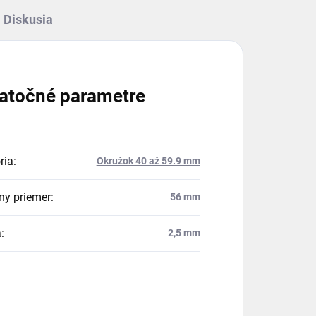
Diskusia
atočné parametre
ria
:
Okružok 40 až 59.9 mm
ny priemer
:
56 mm
a
:
2,5 mm