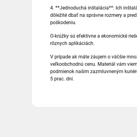
4. **Jednoduchá inštalácia**: Ich inštalá
dôležité dbať na správne rozmery a pre
poškodeniu.
O-krúžky sú efektívne a ekonomické rieš
rôznych aplikáciách.
V prípade ak máte záujem o väčšie množ
veľkoobchodnú cenu. Materiál vám viem
podmienok našim zazmluvneným kuriéro
5 prac. dní.