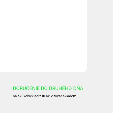
Pridať do košíka
OPÝTAŤ SA
DORUČENIE DO DRUHÉHO DŇA
na akúkoľvek adresu ak je tovar skladom