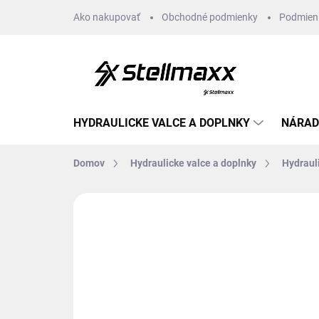
Prejsť
Ako nakupovať
Obchodné podmienky
Podmien
na
obsah
HYDRAULICKE VALCE A DOPLNKY
NÁRAD
Domov
Hydraulicke valce a doplnky
Hydraul
Neohodnotené
Podrobnosti hodn