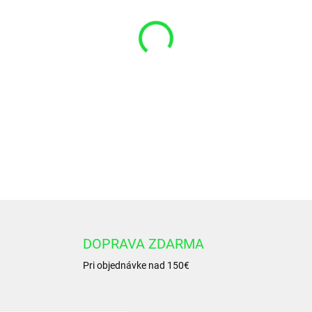
VARIANT
−
+
Okružok 56x2,5 NBR 90
DETAILNÉ INFORMÁCIE
DOPRAVA ZDARMA
Pri objednávke nad 150€