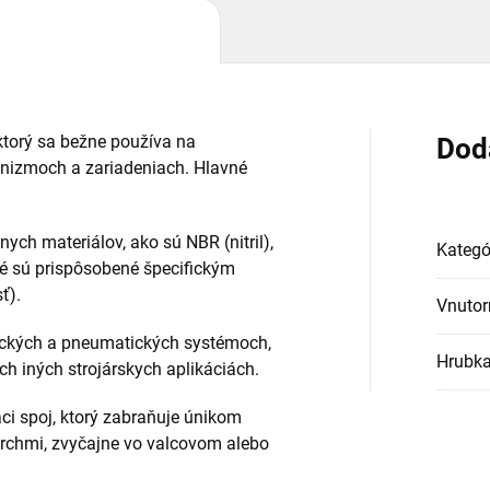
 ktorý sa bežne používa na
Dod
nizmoch a zariadeniach. Hlavné
nych materiálov, ako sú NBR (nitril),
Kategó
ré sú prispôsobené špecifickým
ť).
Vnutor
ulických a pneumatických systémoch,
Hrubk
 iných strojárskych aplikáciách.
aci spoj, ktorý zabraňuje únikom
rchmi, zvyčajne vo valcovom alebo