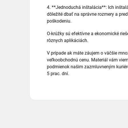
4. **Jednoduchá inštalácia**: Ich inštalá
dôležité dbať na správne rozmery a pre
poškodeniu.
O-krúžky sú efektívne a ekonomické rieš
rôznych aplikáciách.
V prípade ak máte záujem o väčšie množ
veľkoobchodnú cenu. Materiál vám viem
podmienok našim zazmluvneným kuriéro
5 prac. dní.