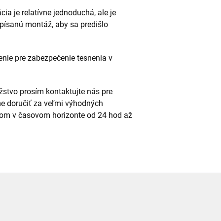
cia je relatívne jednoduchá, ale je
dpísanú montáž, aby sa predišlo
enie pre zabezpečenie tesnenia v
stvo prosím kontaktujte nás pre
e doručiť za veľmi výhodných
m v časovom horizonte od 24 hod až