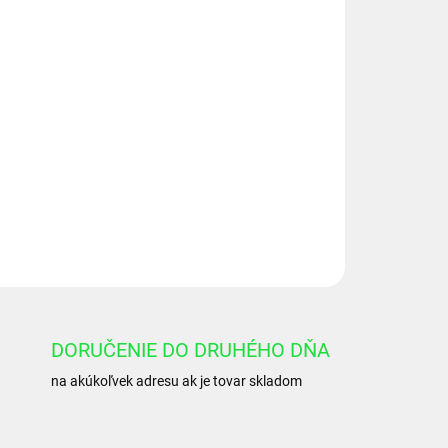
Pridať do košíka
OPÝTAŤ SA
DORUČENIE DO DRUHÉHO DŇA
na akúkoľvek adresu ak je tovar skladom