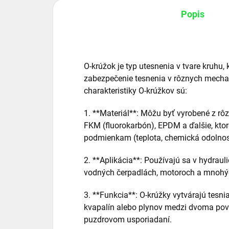
Popis
O-krúžok je typ utesnenia v tvare kruhu,
zabezpečenie tesnenia v rôznych mecha
charakteristiky O-krúžkov sú:
1. **Materiál**: Môžu byť vyrobené z rôz
FKM (fluorokarbón), EPDM a ďalšie, kto
podmienkam (teplota, chemická odolnos
2. **Aplikácia**: Používajú sa v hydra
vodných čerpadlách, motoroch a mnohých
3. **Funkcia**: O-krúžky vytvárajú tesni
kvapalín alebo plynov medzi dvoma pov
puzdrovom usporiadaní.