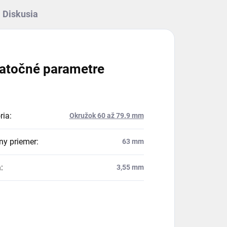
Diskusia
atočné parametre
ria
:
Okružok 60 až 79.9 mm
ny priemer
:
63 mm
a
:
3,55 mm