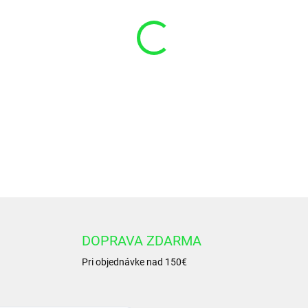
VARIANT
−
+
Okružok 63x 3,55 NBR 80
DETAILNÉ INFORMÁCIE
DOPRAVA ZDARMA
Pri objednávke nad 150€