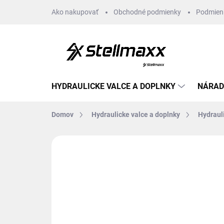
Prejsť
Ako nakupovať
Obchodné podmienky
Podmien
na
obsah
HYDRAULICKE VALCE A DOPLNKY
NÁRAD
Domov
Hydraulicke valce a doplnky
Hydraul
Neohodnotené
Podrobnosti hodn