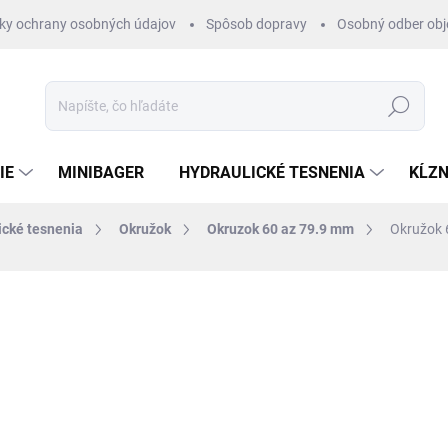
ky ochrany osobných údajov
Spôsob dopravy
Osobný odber ob
Hľadať
IE
MINIBAGER
HYDRAULICKÉ TESNENIA
KĹZN
ické tesnenia
Okružok
Okruzok 60 az 79.9 mm
Okružok 
otenia
ZNAČKA:
RUBENA
€1,22
/ ks
€0,99 bez DPH
Jednotková
SKLADOM 1-3 DNI
cena: