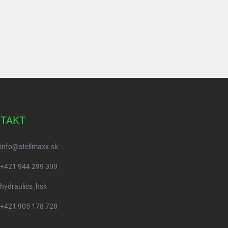
TAKT
info
@
stellmaxx.sk
+421 944 299 399
hydraulics_hsk
+421 905 178 728