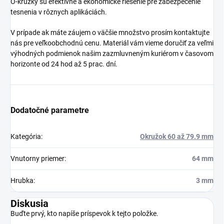
O-krúžky sú efektívne a ekonomické riešenie pre zabezpečenie
tesnenia v rôznych aplikáciách.
V prípade ak máte záujem o väčšie množstvo prosím kontaktujte
nás pre veľkoobchodnú cenu. Materiál vám vieme doručiť za veľmi
výhodných podmienok našim zazmluvneným kuriérom v časovom
horizonte od 24 hod až 5 prac. dní.
Dodatočné parametre
Kategória
:
Okružok 60 až 79.9 mm
Vnutorny priemer
:
64 mm
Hrubka
:
3 mm
Diskusia
Buďte prvý, kto napíše príspevok k tejto položke.