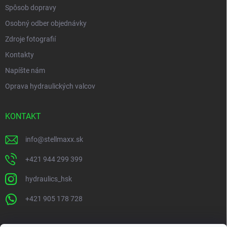
Spôsob dopravy
Osobný odber objednávky
Zdroje fotografií
Kontakty
Napíšte nám
Oprava hydraulických valcov
KONTAKT
info
@
stellmaxx.sk
+421 944 299 399
hydraulics_hsk
+421 905 178 728