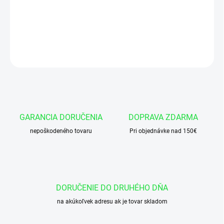
Okružok 64x3 NBR 90
DETAILNÉ INFORMÁCIE
OPÝTAŤ SA
GARANCIA DORUČENIA
DOPRAVA ZDARMA
nepoškodeného tovaru
Pri objednávke nad 150€
DORUČENIE DO DRUHÉHO DŇA
na akúkoľvek adresu ak je tovar skladom