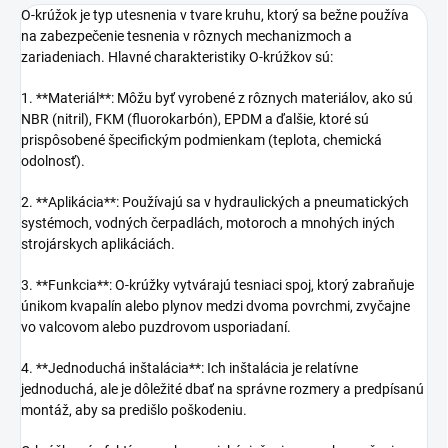
O-krúžok je typ utesnenia v tvare kruhu, ktorý sa bežne používa
na zabezpečenie tesnenia v rôznych mechanizmoch a
zariadeniach. Hlavné charakteristiky O-krúžkov sú:
1. **Materiál**: Môžu byť vyrobené z rôznych materiálov, ako sú
NBR (nitril), FKM (fluorokarbón), EPDM a ďalšie, ktoré sú
prispôsobené špecifickým podmienkam (teplota, chemická
odolnosť).
2. **Aplikácia**: Používajú sa v hydraulických a pneumatických
systémoch, vodných čerpadlách, motoroch a mnohých iných
strojárskych aplikáciách.
3. **Funkcia**: O-krúžky vytvárajú tesniaci spoj, ktorý zabraňuje
únikom kvapalín alebo plynov medzi dvoma povrchmi, zvyčajne
vo valcovom alebo puzdrovom usporiadaní.
4. **Jednoduchá inštalácia**: Ich inštalácia je relatívne
jednoduchá, ale je dôležité dbať na správne rozmery a predpísanú
montáž, aby sa predišlo poškodeniu.