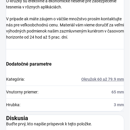
O-krúžky sú efektívne a ekonomické riešenie pre zabezpečenie
tesnenia v rôznych aplikáciách.
V prípade ak máte záujem o väčšie množstvo prosím kontaktujte
nás pre veľkoobchodnú cenu. Materiál vám vieme doručiť za veľmi
výhodných podmienok našim zazmluvneným kuriérom v časovom
horizonte od 24 hod až 5 prac. dní.
Dodatočné parametre
Kategória
:
Okružok 60 až 79.9 mm
Vnutorny priemer
:
65 mm
Hrubka
:
3 mm
Diskusia
Buďte prvý, kto napíše príspevok k tejto položke.