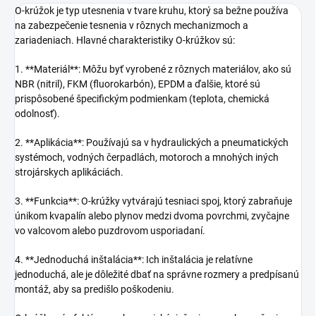
O-krúžok je typ utesnenia v tvare kruhu, ktorý sa bežne používa
na zabezpečenie tesnenia v rôznych mechanizmoch a
zariadeniach. Hlavné charakteristiky O-krúžkov sú:
1. **Materiál**: Môžu byť vyrobené z rôznych materiálov, ako sú
NBR (nitril), FKM (fluorokarbón), EPDM a ďalšie, ktoré sú
prispôsobené špecifickým podmienkam (teplota, chemická
odolnosť).
2. **Aplikácia**: Používajú sa v hydraulických a pneumatických
systémoch, vodných čerpadlách, motoroch a mnohých iných
strojárskych aplikáciách.
3. **Funkcia**: O-krúžky vytvárajú tesniaci spoj, ktorý zabraňuje
únikom kvapalín alebo plynov medzi dvoma povrchmi, zvyčajne
vo valcovom alebo puzdrovom usporiadaní.
4. **Jednoduchá inštalácia**: Ich inštalácia je relatívne
jednoduchá, ale je dôležité dbať na správne rozmery a predpísanú
montáž, aby sa predišlo poškodeniu.