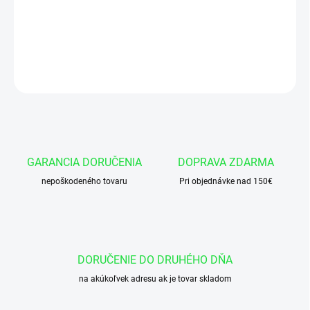
Okružok 65x3 NBR 90
DETAILNÉ INFORMÁCIE
OPÝTAŤ SA
GARANCIA DORUČENIA
DOPRAVA ZDARMA
nepoškodeného tovaru
Pri objednávke nad 150€
DORUČENIE DO DRUHÉHO DŇA
na akúkoľvek adresu ak je tovar skladom