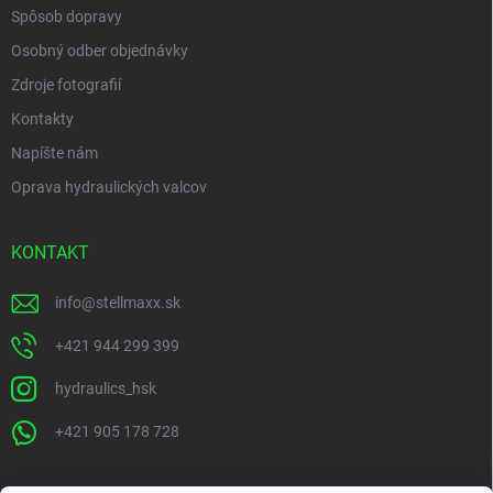
Spôsob dopravy
Osobný odber objednávky
Zdroje fotografií
Kontakty
Napíšte nám
Oprava hydraulických valcov
KONTAKT
info
@
stellmaxx.sk
+421 944 299 399
hydraulics_hsk
+421 905 178 728