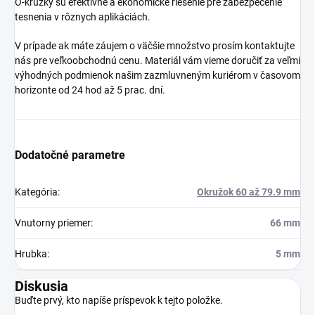
O-krúžky sú efektívne a ekonomické riešenie pre zabezpečenie
tesnenia v rôznych aplikáciách.
V prípade ak máte záujem o väčšie množstvo prosím kontaktujte
nás pre veľkoobchodnú cenu. Materiál vám vieme doručiť za veľmi
výhodných podmienok našim zazmluvneným kuriérom v časovom
horizonte od 24 hod až 5 prac. dní.
Dodatočné parametre
Kategória
:
Okružok 60 až 79.9 mm
Vnutorny priemer
:
66 mm
Hrubka
:
5 mm
Diskusia
Buďte prvý, kto napíše príspevok k tejto položke.