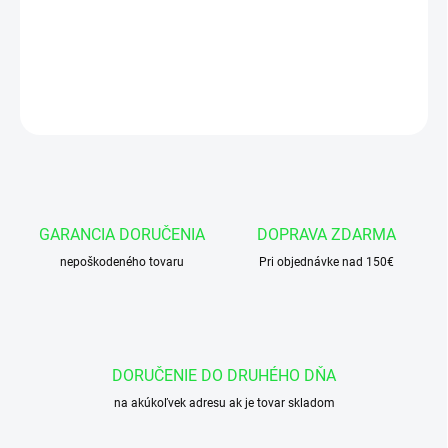
Okružok 66x5 NBR 70
DETAILNÉ INFORMÁCIE
OPÝTAŤ SA
GARANCIA DORUČENIA
DOPRAVA ZDARMA
nepoškodeného tovaru
Pri objednávke nad 150€
DORUČENIE DO DRUHÉHO DŇA
na akúkoľvek adresu ak je tovar skladom