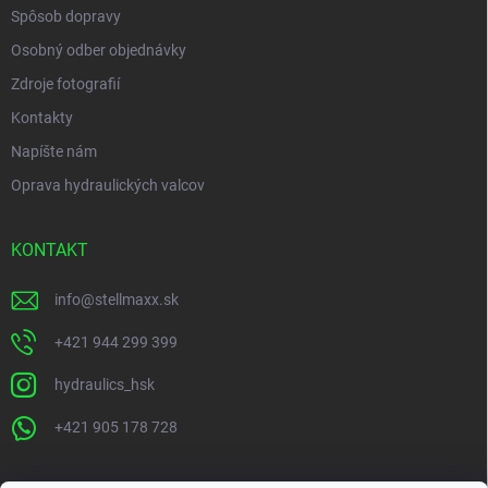
Spôsob dopravy
Osobný odber objednávky
Zdroje fotografií
Kontakty
Napíšte nám
Oprava hydraulických valcov
KONTAKT
info
@
stellmaxx.sk
+421 944 299 399
hydraulics_hsk
+421 905 178 728