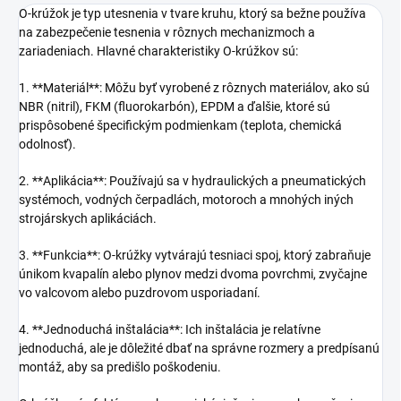
O-krúžok je typ utesnenia v tvare kruhu, ktorý sa bežne používa
na zabezpečenie tesnenia v rôznych mechanizmoch a
zariadeniach. Hlavné charakteristiky O-krúžkov sú:
1. **Materiál**: Môžu byť vyrobené z rôznych materiálov, ako sú
NBR (nitril), FKM (fluorokarbón), EPDM a ďalšie, ktoré sú
prispôsobené špecifickým podmienkam (teplota, chemická
odolnosť).
2. **Aplikácia**: Používajú sa v hydraulických a pneumatických
systémoch, vodných čerpadlách, motoroch a mnohých iných
strojárskych aplikáciách.
3. **Funkcia**: O-krúžky vytvárajú tesniaci spoj, ktorý zabraňuje
únikom kvapalín alebo plynov medzi dvoma povrchmi, zvyčajne
vo valcovom alebo puzdrovom usporiadaní.
4. **Jednoduchá inštalácia**: Ich inštalácia je relatívne
jednoduchá, ale je dôležité dbať na správne rozmery a predpísanú
montáž, aby sa predišlo poškodeniu.