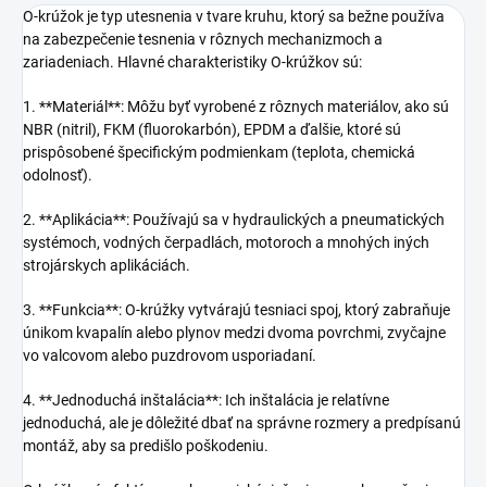
O-krúžok je typ utesnenia v tvare kruhu, ktorý sa bežne používa
na zabezpečenie tesnenia v rôznych mechanizmoch a
zariadeniach. Hlavné charakteristiky O-krúžkov sú:
1. **Materiál**: Môžu byť vyrobené z rôznych materiálov, ako sú
NBR (nitril), FKM (fluorokarbón), EPDM a ďalšie, ktoré sú
prispôsobené špecifickým podmienkam (teplota, chemická
odolnosť).
2. **Aplikácia**: Používajú sa v hydraulických a pneumatických
systémoch, vodných čerpadlách, motoroch a mnohých iných
strojárskych aplikáciách.
3. **Funkcia**: O-krúžky vytvárajú tesniaci spoj, ktorý zabraňuje
únikom kvapalín alebo plynov medzi dvoma povrchmi, zvyčajne
vo valcovom alebo puzdrovom usporiadaní.
4. **Jednoduchá inštalácia**: Ich inštalácia je relatívne
jednoduchá, ale je dôležité dbať na správne rozmery a predpísanú
montáž, aby sa predišlo poškodeniu.