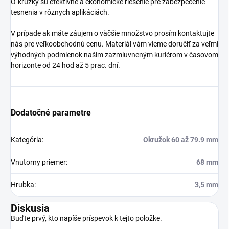
O-krúžky sú efektívne a ekonomické riešenie pre zabezpečenie
tesnenia v rôznych aplikáciách.
V prípade ak máte záujem o väčšie množstvo prosím kontaktujte
nás pre veľkoobchodnú cenu. Materiál vám vieme doručiť za veľmi
výhodných podmienok našim zazmluvneným kuriérom v časovom
horizonte od 24 hod až 5 prac. dní.
Dodatočné parametre
Kategória
:
Okružok 60 až 79.9 mm
Vnutorny priemer
:
68 mm
Hrubka
:
3,5 mm
Diskusia
Buďte prvý, kto napíše príspevok k tejto položke.