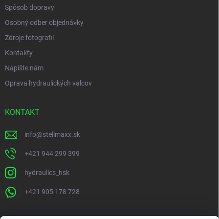
Spôsob dopravy
Osobný odber objednávky
Zdroje fotografií
Kontakty
Napíšte nám
Oprava hydraulických valcov
KONTAKT
info
@
stellmaxx.sk
+421 944 299 399
hydraulics_hsk
+421 905 178 728