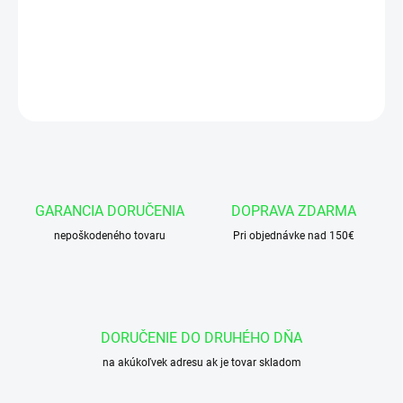
Okružok 68x3,5 NBR 70
DETAILNÉ INFORMÁCIE
OPÝTAŤ SA
GARANCIA DORUČENIA
DOPRAVA ZDARMA
nepoškodeného tovaru
Pri objednávke nad 150€
DORUČENIE DO DRUHÉHO DŇA
na akúkoľvek adresu ak je tovar skladom