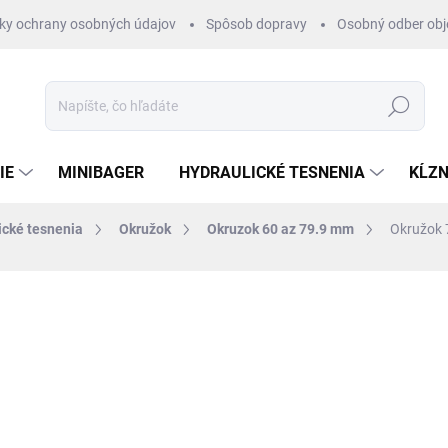
ky ochrany osobných údajov
Spôsob dopravy
Osobný odber ob
Hľadať
IE
MINIBAGER
HYDRAULICKÉ TESNENIA
KĹZN
ické tesnenia
Okružok
Okruzok 60 az 79.9 mm
Okružok 
otenia
ZNAČKA:
RUBENA
€0,46
/ ks
€0,37 bez DPH
Jednotková
SKLADOM 1-3 DNI
cena: