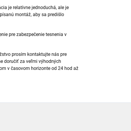
cia je relatívne jednoduchá, ale je
dpísanú montáž, aby sa predišlo
enie pre zabezpečenie tesnenia v
stvo prosím kontaktujte nás pre
e doručiť za veľmi výhodných
m v časovom horizonte od 24 hod až