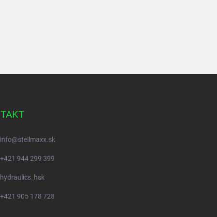
TAKT
info
@
stellmaxx.sk
+421 944 299 399
hydraulics_hsk
+421 905 178 728