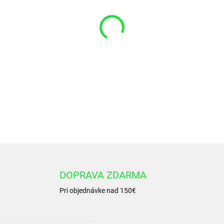
VARIANT
−
+
Okružok 70x2 NBR 90
DETAILNÉ INFORMÁCIE
DOPRAVA ZDARMA
Pri objednávke nad 150€