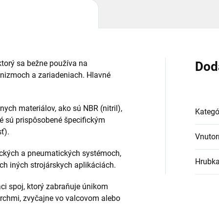
 ktorý sa bežne používa na
Dod
nizmoch a zariadeniach. Hlavné
nych materiálov, ako sú NBR (nitril),
Kategó
ré sú prispôsobené špecifickým
ť).
Vnutor
ulických a pneumatických systémoch,
Hrubk
 iných strojárskych aplikáciách.
aci spoj, ktorý zabraňuje únikom
rchmi, zvyčajne vo valcovom alebo