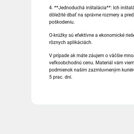
4. **Jednoduchá inštalácia**: Ich inštalá
dôležité dbať na správne rozmery a pre
poškodeniu.
O-krúžky sú efektívne a ekonomické rieš
rôznych aplikáciách.
V prípade ak máte záujem o väčšie množ
veľkoobchodnú cenu. Materiál vám viem
podmienok našim zazmluvneným kuriéro
5 prac. dní.