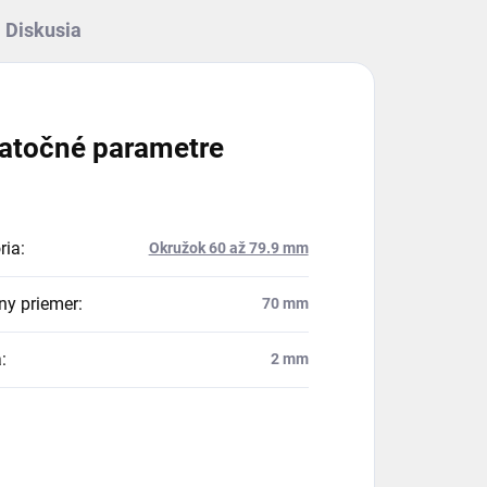
Diskusia
atočné parametre
ria
:
Okružok 60 až 79.9 mm
ny priemer
:
70 mm
a
:
2 mm