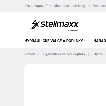
Prejsť
Ako nakupovať
Obchodné podmienky
Podmien
na
obsah
HYDRAULICKE VALCE A DOPLNKY
NÁRAD
Domov
Hydraulicke valce a doplnky
Hydraul
Neohodnotené
Podrobnosti hodn