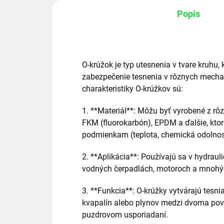
Popis
O-krúžok je typ utesnenia v tvare kruhu,
zabezpečenie tesnenia v rôznych mecha
charakteristiky O-krúžkov sú:
1. **Materiál**: Môžu byť vyrobené z rôz
FKM (fluorokarbón), EPDM a ďalšie, kto
podmienkam (teplota, chemická odolnos
2. **Aplikácia**: Používajú sa v hydra
vodných čerpadlách, motoroch a mnohých
3. **Funkcia**: O-krúžky vytvárajú tesni
kvapalín alebo plynov medzi dvoma pov
puzdrovom usporiadaní.