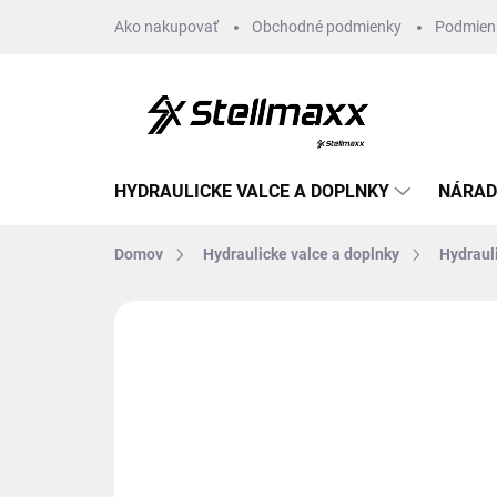
Prejsť
Ako nakupovať
Obchodné podmienky
Podmien
na
obsah
HYDRAULICKE VALCE A DOPLNKY
NÁRAD
Domov
Hydraulicke valce a doplnky
Hydraul
Neohodnotené
Podrobnosti hodn