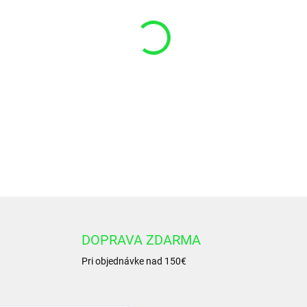
VARIANT
−
+
Okružok 72x2 NBR 70
DETAILNÉ INFORMÁCIE
DOPRAVA ZDARMA
Pri objednávke nad 150€