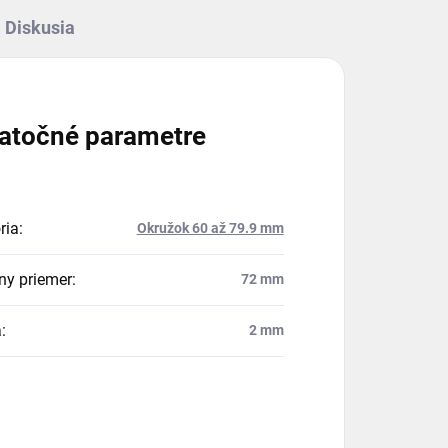
Diskusia
atočné parametre
ria
:
Okružok 60 až 79.9 mm
ny priemer
:
72 mm
a
:
2 mm