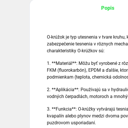
Popis
O-krúžok je typ utesnenia v tvare kruhu,
zabezpečenie tesnenia v rôznych mecha
charakteristiky O-krúžkov sú:
1. **Materiál**: Môžu byť vyrobené z rôz
FKM (fluorokarbón), EPDM a ďalšie, kto
podmienkam (teplota, chemická odolnos
2. **Aplikácia**: Používajú sa v hydra
vodných čerpadlách, motoroch a mnohých
3. **Funkcia**: O-krúžky vytvárajú tesni
kvapalín alebo plynov medzi dvoma pov
puzdrovom usporiadaní.