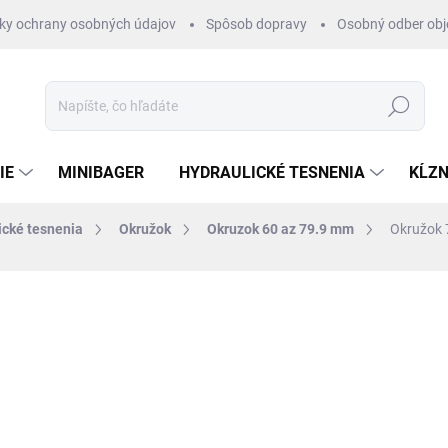
ky ochrany osobných údajov
Spôsob dopravy
Osobný odber ob
Hľadať
IE
MINIBAGER
HYDRAULICKÉ TESNENIA
KĹZN
ické tesnenia
Okružok
Okruzok 60 az 79.9 mm
Okružok 
otenia
ZNAČKA:
RUBENA
€0,34
/ ks
€0,28 bez DPH
Jednotková
SKLADOM 1-3 DNI
cena: