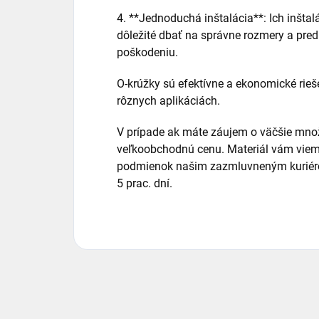
4. **Jednoduchá inštalácia**: Ich inštalá
dôležité dbať na správne rozmery a pre
poškodeniu.
O-krúžky sú efektívne a ekonomické rieš
rôznych aplikáciách.
V prípade ak máte záujem o väčšie množ
veľkoobchodnú cenu. Materiál vám viem
podmienok našim zazmluvneným kuriéro
5 prac. dní.