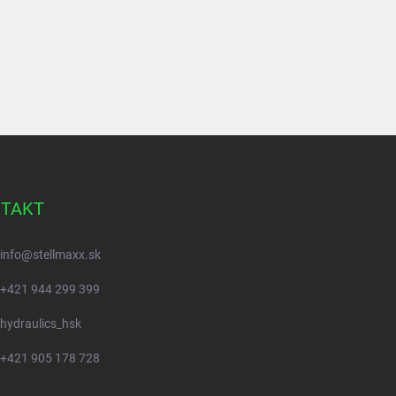
TAKT
info
@
stellmaxx.sk
+421 944 299 399
hydraulics_hsk
+421 905 178 728