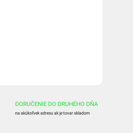
Pridať do košíka
OPÝTAŤ SA
DORUČENIE DO DRUHÉHO DŇA
na akúkoľvek adresu ak je tovar skladom