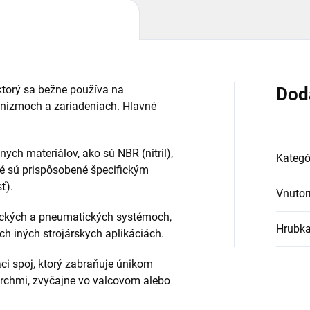
 ktorý sa bežne používa na
Dod
nizmoch a zariadeniach. Hlavné
nych materiálov, ako sú NBR (nitril),
Kategó
ré sú prispôsobené špecifickým
ť).
Vnutor
ulických a pneumatických systémoch,
Hrubk
 iných strojárskych aplikáciách.
aci spoj, ktorý zabraňuje únikom
rchmi, zvyčajne vo valcovom alebo