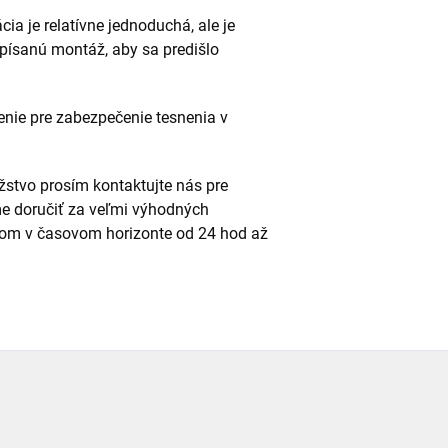
cia je relatívne jednoduchá, ale je
dpísanú montáž, aby sa predišlo
enie pre zabezpečenie tesnenia v
stvo prosím kontaktujte nás pre
e doručiť za veľmi výhodných
m v časovom horizonte od 24 hod až