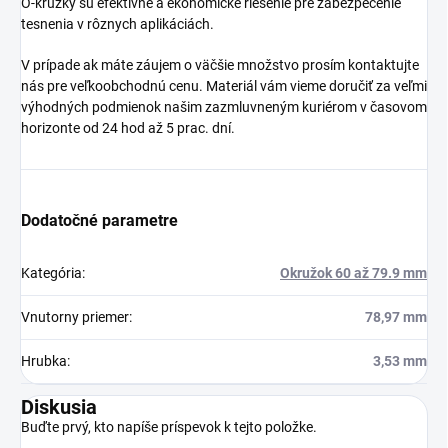
O-krúžky sú efektívne a ekonomické riešenie pre zabezpečenie
tesnenia v rôznych aplikáciách.
V prípade ak máte záujem o väčšie množstvo prosím kontaktujte
nás pre veľkoobchodnú cenu. Materiál vám vieme doručiť za veľmi
výhodných podmienok našim zazmluvneným kuriérom v časovom
horizonte od 24 hod až 5 prac. dní.
Dodatočné parametre
Kategória
:
Okružok 60 až 79.9 mm
Vnutorny priemer
:
78,97 mm
Hrubka
:
3,53 mm
Diskusia
Buďte prvý, kto napíše príspevok k tejto položke.