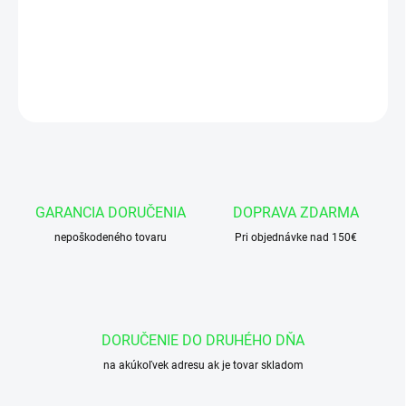
Okružok 78,97x3,53 NBR 90
DETAILNÉ INFORMÁCIE
OPÝTAŤ SA
GARANCIA DORUČENIA
DOPRAVA ZDARMA
nepoškodeného tovaru
Pri objednávke nad 150€
DORUČENIE DO DRUHÉHO DŇA
na akúkoľvek adresu ak je tovar skladom