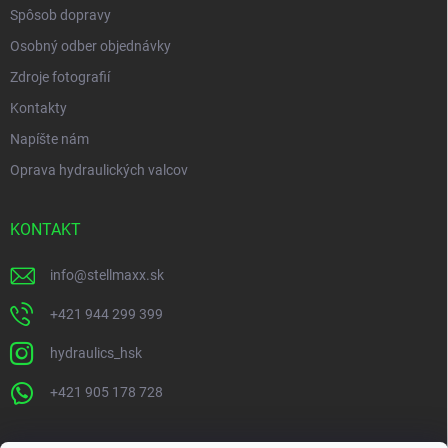
Spôsob dopravy
Osobný odber objednávky
Zdroje fotografií
Kontakty
Napíšte nám
Oprava hydraulických valcov
KONTAKT
info
@
stellmaxx.sk
+421 944 299 399
hydraulics_hsk
+421 905 178 728