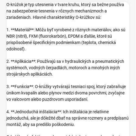
O-krúžok je typ utesnenia v tvare kruhu, ktorý sa bežne používa
na zabezpečenie tesnenia v rôznych mechanizmoch a
zariadeniach. Hlavné charakteristiky O-krúžkov sú:
1. **Materiál**: Môžu byť vyrobené z rôznych materiálov, ako sú
NBR (nitril), FKM (fluorokarbón), EPDM a ďalšie, ktoré sú
prispôsobené špecifickým podmienkam (teplota, chemická
odolnosť).
2. **Aplikácia**: Používajú sa v hydraulických a pneumatických
systémoch, vodných čerpadlách, motoroch a mnohých iných
strojárskych aplikáciách.
3. **Funkcia**: O-krúžky vytvárajú tesniaci spoj, ktorý zabraňuje
únikom kvapalín alebo plynov medzi dvoma povrchmi, zvyčajne
vo valcovom alebo puzdrovom usporiadaní.
4. **Jednoduchá inštalácia**: Ich inštalácia je relatívne
jednoduchá, ale je dôležité dbať na správne rozmery a predpísanú
montáž, aby sa predišlo poškodeniu.