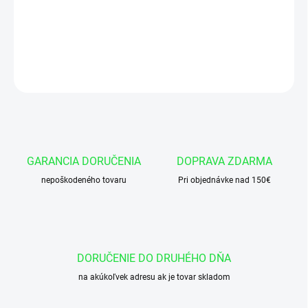
Okružok 80x3 NBR 90
DETAILNÉ INFORMÁCIE
OPÝTAŤ SA
GARANCIA DORUČENIA
DOPRAVA ZDARMA
nepoškodeného tovaru
Pri objednávke nad 150€
DORUČENIE DO DRUHÉHO DŇA
na akúkoľvek adresu ak je tovar skladom