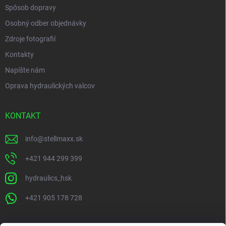
Spôsob dopravy
Osobný odber objednávky
Zdroje fotografií
Kontakty
Napíšte nám
Oprava hydraulických valcov
KONTAKT
info
@
stellmaxx.sk
+421 944 299 399
hydraulics_hsk
+421 905 178 728