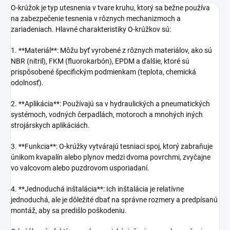
O-krúžok je typ utesnenia v tvare kruhu, ktorý sa bežne používa
na zabezpečenie tesnenia v rôznych mechanizmoch a
zariadeniach. Hlavné charakteristiky O-krúžkov sú:
1. **Materiál**: Môžu byť vyrobené z rôznych materiálov, ako sú
NBR (nitril), FKM (fluorokarbón), EPDM a ďalšie, ktoré sú
prispôsobené špecifickým podmienkam (teplota, chemická
odolnosť).
2. **Aplikácia**: Používajú sa v hydraulických a pneumatických
systémoch, vodných čerpadlách, motoroch a mnohých iných
strojárskych aplikáciách.
3. **Funkcia**: O-krúžky vytvárajú tesniaci spoj, ktorý zabraňuje
únikom kvapalín alebo plynov medzi dvoma povrchmi, zvyčajne
vo valcovom alebo puzdrovom usporiadaní.
4. **Jednoduchá inštalácia**: Ich inštalácia je relatívne
jednoduchá, ale je dôležité dbať na správne rozmery a predpísanú
montáž, aby sa predišlo poškodeniu.