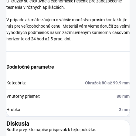
O-krúžky sú efektívne a ekonomické riešenie pre zabezpečenie
tesnenia v rôznych aplikáciách.
V prípade ak máte záujem o väčšie množstvo prosím kontaktujte
nás pre veľkoobchodnú cenu. Materiál vám vieme doručiť za veľmi
výhodných podmienok našim zazmluvneným kuriérom v časovom
horizonte od 24 hod až 5 prac. dní.
Dodatočné parametre
Kategória
:
Okružok 80 až 99.9 mm
Vnutorny priemer
:
80 mm
Hrubka
:
3 mm
Diskusia
Buďte prvý, kto napíše príspevok k tejto položke.