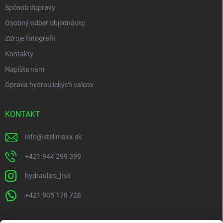
Spôsob dopravy
Osobný odber objednávky
Zdroje fotografií
Kontakty
Napíšte nám
Oprava hydraulických valcov
KONTAKT
info
@
stellmaxx.sk
+421 944 299 399
hydraulics_hsk
+421 905 178 728