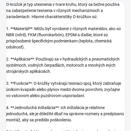
O-krúžok je typ utesnenia v tvare kruhu, ktorý sa bežne používa
na zabezpečenie tesnenia v rôznych mechanizmoch a
zariadeniach. Hlavné charakteristiky O-krúžkov sú:
1. **Materiál**: Môžu byť vyrobené z rôznych materiálov, ako sú
NBR (nitril), FKM (fluorokarbón), EPDM a ďalšie, ktoré sú
prispôsobené špecifickým podmienkam (teplota, chemická
odolnosť).
2. **Aplikácia**: Používajú sa v hydraulických a pneumatických
systémoch, vodných čerpadlách, motoroch a mnohých iných
strojárskych aplikáciách.
3. **Funkcia**: O-krúžky vytvárajú tesniaci spoj, ktorý zabraňuje
únikom kvapalín alebo plynov medzi dvoma povrchmi, zvyčajne
vo valcovom alebo puzdrovom usporiadaní.
4. **Jednoduchá inštalácia**: Ich inštalácia je relatívne
jednoduchá, ale je dôležité dbať na správne rozmery a predpísanú
montáž, aby sa predišlo poškodeniu.