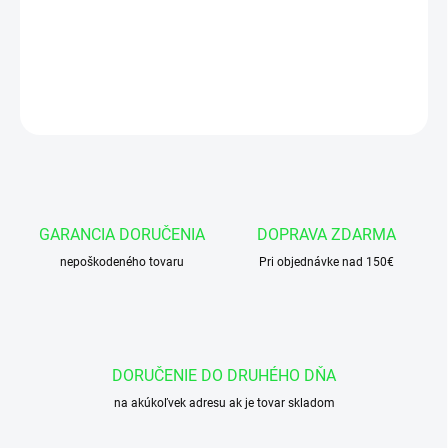
Okružok 90x2 NBR 70
DETAILNÉ INFORMÁCIE
OPÝTAŤ SA
GARANCIA DORUČENIA
DOPRAVA ZDARMA
nepoškodeného tovaru
Pri objednávke nad 150€
DORUČENIE DO DRUHÉHO DŇA
na akúkoľvek adresu ak je tovar skladom