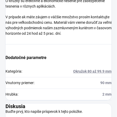
O-krúžky sú efektívne a ekonomické riešenie pre zabezpečenie
tesnenia v rôznych aplikáciách.
V prípade ak máte záujem o väčšie množstvo prosím kontaktujte
nás pre veľkoobchodnú cenu. Materiál vám vieme doručiť za veľmi
výhodných podmienok našim zazmluvneným kuriérom v časovom
horizonte od 24 hod až 5 prac. dní.
Dodatočné parametre
Kategória
:
Okružok 80 až 99.9 mm
Vnutorny priemer
:
90 mm
Hrubka
:
2 mm
Diskusia
Buďte prvý, kto napíše príspevok k tejto položke.