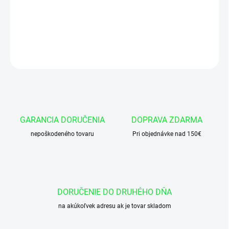
Okružok 90x5 NBR 90
DETAILNÉ INFORMÁCIE
OPÝTAŤ SA
GARANCIA DORUČENIA
DOPRAVA ZDARMA
nepoškodeného tovaru
Pri objednávke nad 150€
DORUČENIE DO DRUHÉHO DŇA
na akúkoľvek adresu ak je tovar skladom