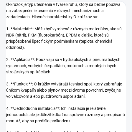
O-krúžok je typ utesnenia v tvare kruhu, ktorý sa bežne používa
na zabezpečenie tesnenia v rôznych mechanizmoch a
zariadeniach. Hlavné charakteristiky O-krúžkov sú:
1. **Materiál**: Môžu byť vyrobené z rôznych materiálov, ako sú
NBR (nitril), FKM (fluorokarbón), EPDM a ďalšie, ktoré sú
prispôsobené špecifickým podmienkam (teplota, chemická
odolnosť).
2. **Aplikácia**: Používajú sa v hydraulických a pneumatických
systémoch, vodných čerpadlách, motoroch a mnohých iných
strojárskych aplikáciách.
3. **Funkcia**: O-krúžky vytvárajú tesniaci spoj, ktorý zabraňuje
únikom kvapalín alebo plynov medzi dvoma povrchmi, zvyčajne
vo valcovom alebo puzdrovom usporiadaní.
4. **Jednoduchá inštalácia**: Ich inštalácia je relatívne
jednoduchá, ale je dôležité dbať na správne rozmery a predpísanú
montáž, aby sa predišlo poškodeniu.