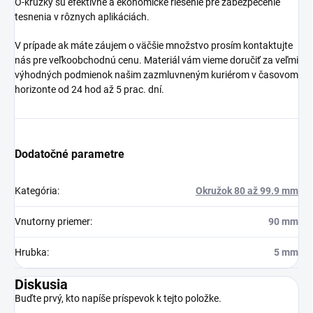
O-krúžky sú efektívne a ekonomické riešenie pre zabezpečenie
tesnenia v rôznych aplikáciách.
V prípade ak máte záujem o väčšie množstvo prosím kontaktujte
nás pre veľkoobchodnú cenu. Materiál vám vieme doručiť za veľmi
výhodných podmienok našim zazmluvneným kuriérom v časovom
horizonte od 24 hod až 5 prac. dní.
Dodatočné parametre
Kategória
:
Okružok 80 až 99.9 mm
Vnutorny priemer
:
90 mm
Hrubka
:
5 mm
Diskusia
Buďte prvý, kto napíše príspevok k tejto položke.