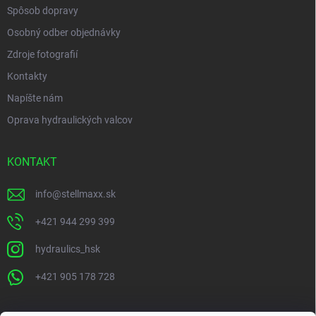
Spôsob dopravy
Osobný odber objednávky
Zdroje fotografií
Kontakty
Napíšte nám
Oprava hydraulických valcov
KONTAKT
info
@
stellmaxx.sk
+421 944 299 399
hydraulics_hsk
+421 905 178 728