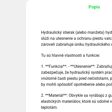
Popis
Hydraulický stierak (alebo manžeta) hyd
slúži na utesnenie a ochranu piestu val
zároveň zabraňuje úniku hydraulického o
Tu sú hlavné vlastnosti a funkcie:
1. **Funkcia**: - **Utesnenie**: Zabraňu
zabezpečuje, že hydraulický systém prac
vnútorné časti piestu pred nečistotami,
by mohli spôsobiť opotrebenie alebo po
2. **Materiál**: Obvykle sa vyrábajú z 
elastických materiálov, ktoré sú odoln
teplotám.