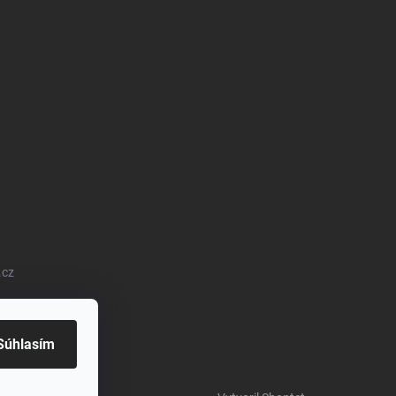
.cz
Súhlasím