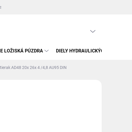
jednávky
Zdroje fotografií
Kontakty
Napíšte nám
Oprava
PRÁZDNY KOŠÍK
NÁKUPNÝ
KOŠÍK
E LOŽISKÁ PÚZDRA
DIELY HYDRAULICKÝCH VALCOV
tierak AD48 20x 26x 4 /4,8 AU95 DIN