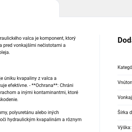
raulického valca je komponent, ktorý
Dod
ca pred vonkajšími nečistotami a
leja.
Kategó
je úniku kvapaliny z valca a
Vnútor
uje efektívne. - **Ochrana**: Chráni
 prachom a inými kontaminantmi, ktoré
Vonkaj
škodenie.
gumy, polyuretánu alebo iných
Šírka 
é voči hydraulickým kvapalinám a rôznym
Výška
: