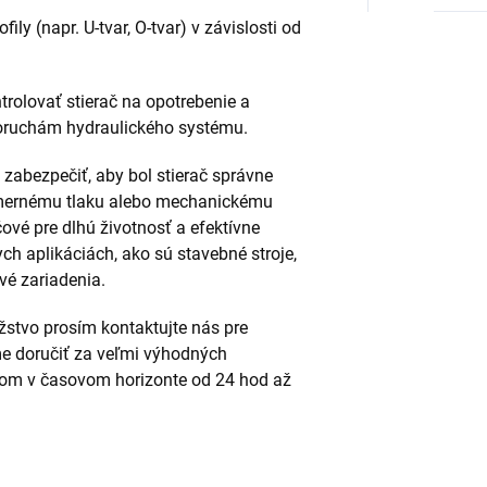
ily (napr. U-tvar, O-tvar) v závislosti od
ntrolovať stierač na opotrebenie a
poruchám hydraulického systému.
ité zabezpečiť, aby bol stierač správne
mernému tlaku alebo mechanickému
ové pre dlhú životnosť a efektívne
ch aplikáciách, ako sú stavebné stroje,
vé zariadenia.
stvo prosím kontaktujte nás pre
e doručiť za veľmi výhodných
m v časovom horizonte od 24 hod až