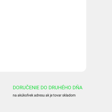
Pridať do košíka
 AU95 DIN
OPÝTAŤ SA
DORUČENIE DO DRUHÉHO DŇA
na akúkoľvek adresu ak je tovar skladom