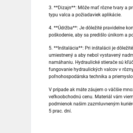
3. **Dizajn**: Môže mať rôzne tvary a prof
typu valca a požiadaviek aplikácie.
4. **Údržba**: Je dôležité pravidelne ko
poškodenie, aby sa predišlo únikom a 
5. **Inštalácia**: Pri inštalácii je dôlež
umiestnený a aby nebol vystavený nad
namáhaniu. Hydraulické stierače sú kľúč
fungovanie hydraulických valcov v rôzny
poľnohospodárska technika a priemyslo
V prípade ak máte záujem o väčšie množ
veľkoobchodnú cenu. Materiál vám viem
podmienok našim zazmluvneným kuriéro
5 prac. dní.