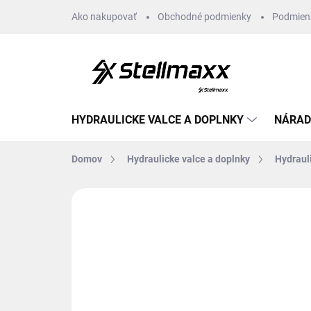
Prejsť
Ako nakupovať
Obchodné podmienky
Podmien
na
obsah
HYDRAULICKE VALCE A DOPLNKY
NÁRAD
Domov
Hydraulicke valce a doplnky
Hydraul
Neohodnotené
Podrobnosti hodn