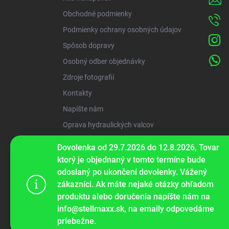
e
Obchodné podmienky
Podmienky ochrany osobných údajov
Spôsob dopravy
Osobný odber objednávky
Zdroje fotografií
Kontakty
Napíšte nám
Oprava hydraulických valcov
Dovolenka od 29.7.2026 do 12.8.2026, Tovar
ww
ktorý je objednaný v tomto termíne bude
odoslaný po ukončení dovolenky. Vážený
zákazníci. Ak máte nejaké otázky ohľadom
Tento web p
produktu alebo doručenia napíšte nám na
webu vyjadru
info@stellmaxx.sk, na emaily odpovedáme
priebežne.
Nastaven