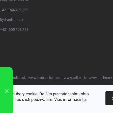
info
@
stellmaxx.sk
+421 944 299 399
hydraulics_hsk
+421 905 178 728
w.hydraulics.sk
www.hydraulisk.com
www.adlox.sk
www.stellmaxx
oužíva súbory cookie. Ďalším prechádzaním tohto
jete súhlas s ich používaním. Viac informácií
tu
.
ie