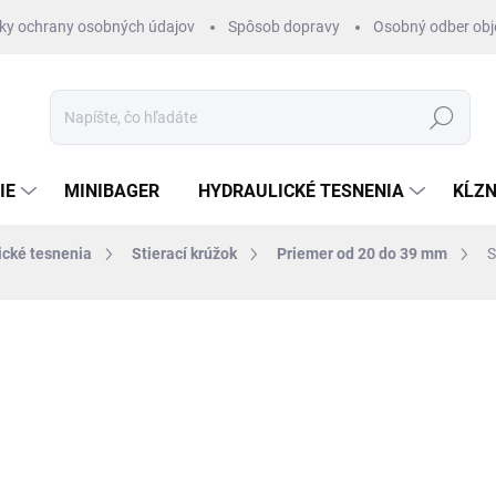
ky ochrany osobných údajov
Spôsob dopravy
Osobný odber ob
Hľadať
IE
MINIBAGER
HYDRAULICKÉ TESNENIA
KĹZN
ické tesnenia
Stierací krúžok
Priemer od 20 do 39 mm
S
otenia
ZNAČKA:
RUBENA
€1,28
/ ks
€1,04 bez DPH
Jednotková
SKLADOM 1-3 DNI
cena: