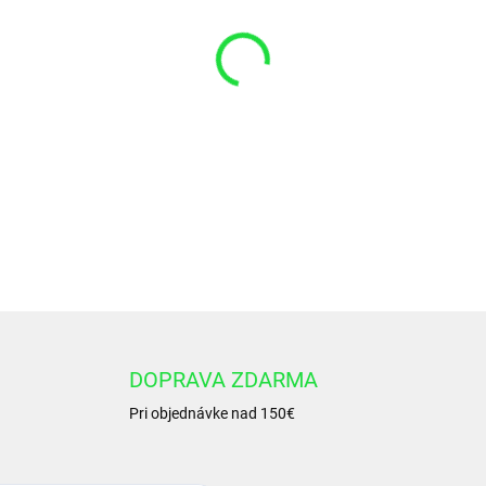
VARIANT
−
+
Stierak AD48 20x 26x 4 /4,8
DETAILNÉ INFORMÁCIE
DOPRAVA ZDARMA
Pri objednávke nad 150€