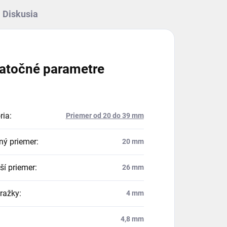
Diskusia
atočné parametre
ria
:
Priemer od 20 do 39 mm
ný priemer
:
20 mm
ší priemer
:
26 mm
dražky
:
4 mm
4,8 mm