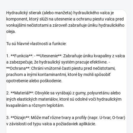
Hydraulický stierak (alebo manžeta) hydraulického valca je
komponent, ktorý slúži na utesnenie a ochranu piestu valca pred
vonkajšími nečistotami a zároveň zabraňuje úniku hydraulického
oleja.
Tu sú hlavné vlastnosti a funkcie:
1. **Funkcia**: - **Utesnenie**: Zabraňuje úniku kvapaliny z valca
a zabezpečuje, že hydraulický systém pracuje efektívne. -
**Ochrana**: Chráni vnútorné časti piestu pred nečistotami,
prachom a inými kontaminantmi, ktoré by mohli spôsobiť
opotrebenie alebo poškodenie.
2. **Materiál**: Obvykle sa vyrábajú z gumy, polyuretánu alebo
iných elastických materiálov, ktoré sú odolné voči hydraulickým
kvapalinám a rôznym teplotám.
3. **Dizajn**: Môže mať rôzne tvary a profily (napr. U-tvar, O-tvar)
v závislosti od typu valca a požiadaviek aplikácie.