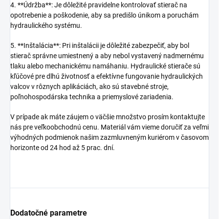
4. **Údržba**: Je dôležité pravidelne kontrolovať stierač na
opotrebenie a poškodenie, aby sa predišlo únikom a poruchám
hydraulického systému.
5. **Inštalácia**: Pri inštalácii je dôležité zabezpečiť, aby bol
stierač správne umiestnený a aby nebol vystavený nadmernému
tlaku alebo mechanickému namáhaniu. Hydraulické stierače sú
kľúčové pre dlhú životnosť a efektívne fungovanie hydraulických
valcov v rôznych aplikáciách, ako sú stavebné stroje,
poľnohospodárska technika a priemyslové zariadenia.
V prípade ak máte záujem o väčšie množstvo prosím kontaktujte
nás pre veľkoobchodnú cenu. Materiál vám vieme doručiť za veľmi
výhodných podmienok našim zazmluvneným kuriérom v časovom
horizonte od 24 hod až 5 prac. dní.
Dodatočné parametre