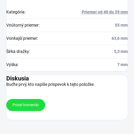
Kategória
:
Priemer od 40 do 59 mm
Vnútorný priemer
:
55 mm
Vonkajší priemer
:
63,6 mm
Šírka dražky
:
5,3 mm
Výška
:
7 mm
Diskusia
Buďte prvý, kto napíše príspevok k tejto položke.
Pridať komentár