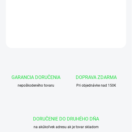
Stierak AE42 55x 63,6x 5,3/ 7 AU90 DIN
DETAILNÉ INFORMÁCIE
OPÝTAŤ SA
GARANCIA DORUČENIA
DOPRAVA ZDARMA
nepoškodeného tovaru
Pri objednávke nad 150€
DORUČENIE DO DRUHÉHO DŇA
na akúkoľvek adresu ak je tovar skladom