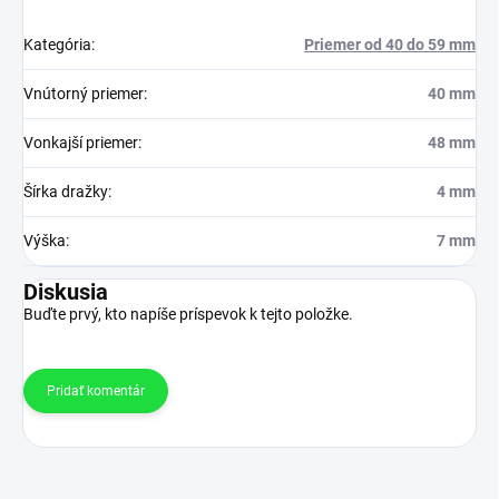
Kategória
:
Priemer od 40 do 59 mm
Vnútorný priemer
:
40 mm
Vonkajší priemer
:
48 mm
Šírka dražky
:
4 mm
Výška
:
7 mm
Diskusia
Buďte prvý, kto napíše príspevok k tejto položke.
Pridať komentár