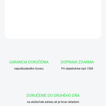
Stierak AE47 40x 48x 4 /7 AU90 DIN
DETAILNÉ INFORMÁCIE
OPÝTAŤ SA
GARANCIA DORUČENIA
DOPRAVA ZDARMA
nepoškodeného tovaru
Pri objednávke nad 150€
DORUČENIE DO DRUHÉHO DŇA
na akúkoľvek adresu ak je tovar skladom