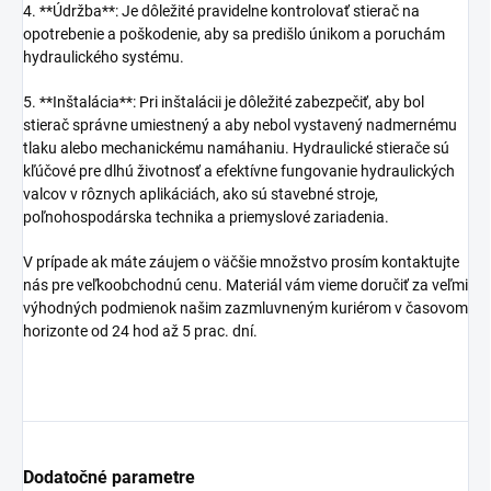
4. **Údržba**: Je dôležité pravidelne kontrolovať stierač na
opotrebenie a poškodenie, aby sa predišlo únikom a poruchám
hydraulického systému.
5. **Inštalácia**: Pri inštalácii je dôležité zabezpečiť, aby bol
stierač správne umiestnený a aby nebol vystavený nadmernému
tlaku alebo mechanickému namáhaniu. Hydraulické stierače sú
kľúčové pre dlhú životnosť a efektívne fungovanie hydraulických
valcov v rôznych aplikáciách, ako sú stavebné stroje,
poľnohospodárska technika a priemyslové zariadenia.
V prípade ak máte záujem o väčšie množstvo prosím kontaktujte
nás pre veľkoobchodnú cenu. Materiál vám vieme doručiť za veľmi
výhodných podmienok našim zazmluvneným kuriérom v časovom
horizonte od 24 hod až 5 prac. dní.
Dodatočné parametre