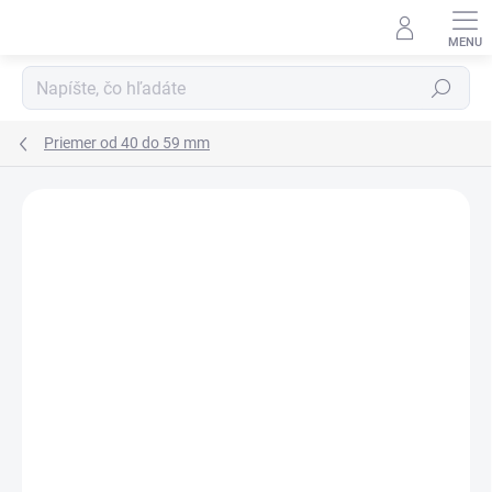
Prejsť
na
obsah
Hľadať
Priemer od 40 do 59 mm
Neohodnotené
Podrobnosti hodnotenia
ZNAČKA:
RUBENA