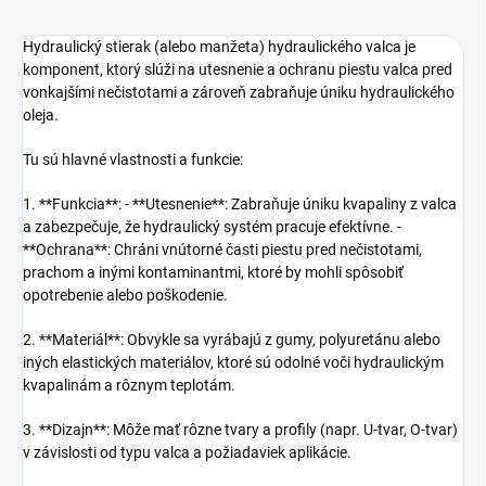
Hydraulický stierak (alebo manžeta) hydraulického valca je
komponent, ktorý slúži na utesnenie a ochranu piestu valca pred
vonkajšími nečistotami a zároveň zabraňuje úniku hydraulického
oleja.
Tu sú hlavné vlastnosti a funkcie:
1. **Funkcia**: - **Utesnenie**: Zabraňuje úniku kvapaliny z valca
a zabezpečuje, že hydraulický systém pracuje efektívne. -
**Ochrana**: Chráni vnútorné časti piestu pred nečistotami,
prachom a inými kontaminantmi, ktoré by mohli spôsobiť
opotrebenie alebo poškodenie.
2. **Materiál**: Obvykle sa vyrábajú z gumy, polyuretánu alebo
iných elastických materiálov, ktoré sú odolné voči hydraulickým
kvapalinám a rôznym teplotám.
3. **Dizajn**: Môže mať rôzne tvary a profily (napr. U-tvar, O-tvar)
v závislosti od typu valca a požiadaviek aplikácie.