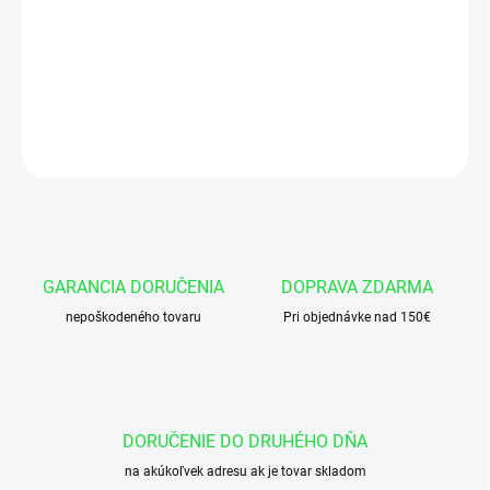
Stierak AM44 45x 55x 7/10 AU95KOV DIN
DETAILNÉ INFORMÁCIE
OPÝTAŤ SA
GARANCIA DORUČENIA
DOPRAVA ZDARMA
nepoškodeného tovaru
Pri objednávke nad 150€
DORUČENIE DO DRUHÉHO DŇA
na akúkoľvek adresu ak je tovar skladom