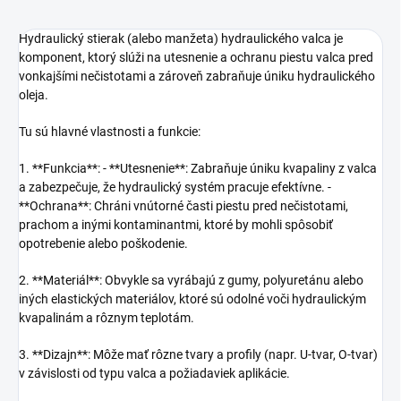
Hydraulický stierak (alebo manžeta) hydraulického valca je
komponent, ktorý slúži na utesnenie a ochranu piestu valca pred
vonkajšími nečistotami a zároveň zabraňuje úniku hydraulického
oleja.
Tu sú hlavné vlastnosti a funkcie:
1. **Funkcia**: - **Utesnenie**: Zabraňuje úniku kvapaliny z valca
a zabezpečuje, že hydraulický systém pracuje efektívne. -
**Ochrana**: Chráni vnútorné časti piestu pred nečistotami,
prachom a inými kontaminantmi, ktoré by mohli spôsobiť
opotrebenie alebo poškodenie.
2. **Materiál**: Obvykle sa vyrábajú z gumy, polyuretánu alebo
iných elastických materiálov, ktoré sú odolné voči hydraulickým
kvapalinám a rôznym teplotám.
3. **Dizajn**: Môže mať rôzne tvary a profily (napr. U-tvar, O-tvar)
v závislosti od typu valca a požiadaviek aplikácie.