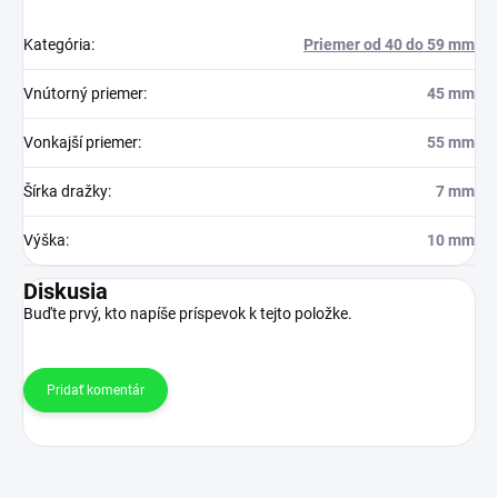
Kategória
:
Priemer od 40 do 59 mm
Vnútorný priemer
:
45 mm
Vonkajší priemer
:
55 mm
Šírka dražky
:
7 mm
Výška
:
10 mm
Diskusia
Buďte prvý, kto napíše príspevok k tejto položke.
Pridať komentár