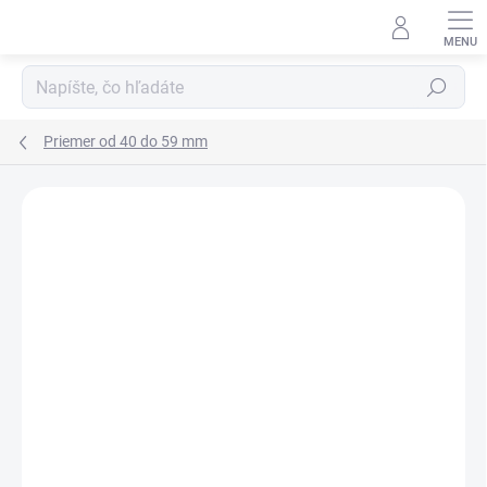
Prejsť
na
obsah
Hľadať
Priemer od 40 do 59 mm
Neohodnotené
Podrobnosti hodnotenia
ZNAČKA:
RUBENA