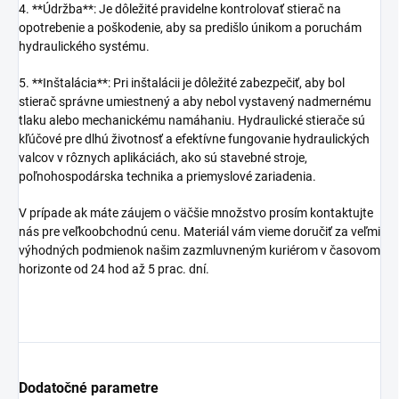
4. **Údržba**: Je dôležité pravidelne kontrolovať stierač na
opotrebenie a poškodenie, aby sa predišlo únikom a poruchám
hydraulického systému.
5. **Inštalácia**: Pri inštalácii je dôležité zabezpečiť, aby bol
stierač správne umiestnený a aby nebol vystavený nadmernému
tlaku alebo mechanickému namáhaniu. Hydraulické stierače sú
kľúčové pre dlhú životnosť a efektívne fungovanie hydraulických
valcov v rôznych aplikáciách, ako sú stavebné stroje,
poľnohospodárska technika a priemyslové zariadenia.
V prípade ak máte záujem o väčšie množstvo prosím kontaktujte
nás pre veľkoobchodnú cenu. Materiál vám vieme doručiť za veľmi
výhodných podmienok našim zazmluvneným kuriérom v časovom
horizonte od 24 hod až 5 prac. dní.
Dodatočné parametre