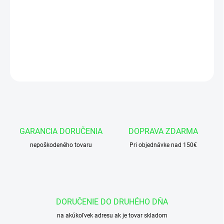
Stierak AM44 75x 85x 7/10 AU95KOV DIN
DETAILNÉ INFORMÁCIE
OPÝTAŤ SA
GARANCIA DORUČENIA
DOPRAVA ZDARMA
nepoškodeného tovaru
Pri objednávke nad 150€
DORUČENIE DO DRUHÉHO DŇA
na akúkoľvek adresu ak je tovar skladom