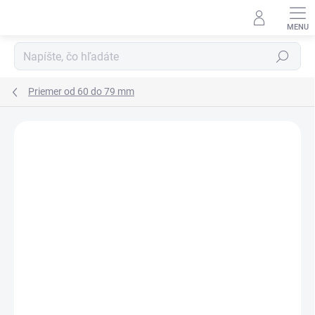
Prejsť
na
obsah
Hľadať
Priemer od 60 do 79 mm
Neohodnotené
Podrobnosti hodnotenia
ZNAČKA:
RUBENA