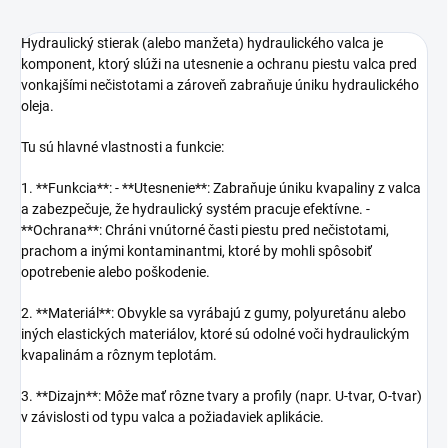
Hydraulický stierak (alebo manžeta) hydraulického valca je
komponent, ktorý slúži na utesnenie a ochranu piestu valca pred
vonkajšími nečistotami a zároveň zabraňuje úniku hydraulického
oleja.
Tu sú hlavné vlastnosti a funkcie:
1. **Funkcia**: - **Utesnenie**: Zabraňuje úniku kvapaliny z valca
a zabezpečuje, že hydraulický systém pracuje efektívne. -
**Ochrana**: Chráni vnútorné časti piestu pred nečistotami,
prachom a inými kontaminantmi, ktoré by mohli spôsobiť
opotrebenie alebo poškodenie.
2. **Materiál**: Obvykle sa vyrábajú z gumy, polyuretánu alebo
iných elastických materiálov, ktoré sú odolné voči hydraulickým
kvapalinám a rôznym teplotám.
3. **Dizajn**: Môže mať rôzne tvary a profily (napr. U-tvar, O-tvar)
v závislosti od typu valca a požiadaviek aplikácie.