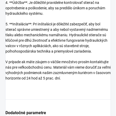
4. **Údržba**: Je dôležité pravidelne kontrolovať stierač na
opotrebenie a poškodenie, aby sa predišlo únikom a poruchám
hydraulického systému.
5. **Inštalácia**: Pri inštalácii je dôležité zabezpečiť, aby bol
stierač správne umiestnený a aby nebol vystavený nadmernému
tlaku alebo mechanickému namáhaniu. Hydraulické stierače sú
kľúčové pre dlhú životnosť a efektívne fungovanie hydraulických
valcov v rôznych aplikáciách, ako sú stavebné stroje,
poľnohospodárska technika a priemyslové zariadenia.
V prípade ak máte záujem o väčšie množstvo prosím kontaktujte
nás pre veľkoobchodnú cenu. Materiál vám vieme doručiť za veľmi
výhodných podmienok našim zazmluvneným kuriérom v časovom
horizonte od 24 hod až 5 prac. dní.
Dodatočné parametre