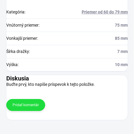
Kategória
:
Priemer od 60 do 79 mm
Vnútorný priemer
:
75 mm
Vonkajší priemer
:
85 mm
Šírka dražky
:
7 mm
Výška
:
10 mm
Diskusia
Buďte prvý, kto napíše príspevok k tejto položke.
Pridať komentár