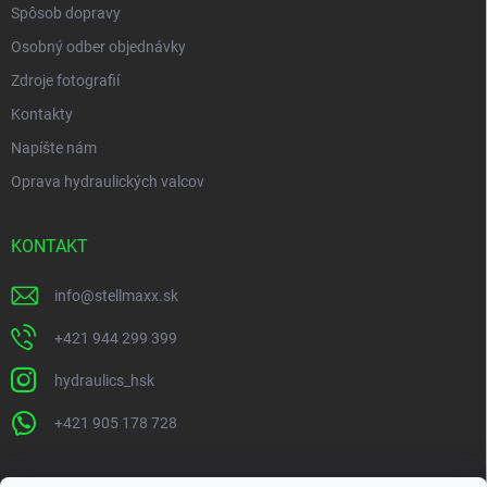
Spôsob dopravy
Osobný odber objednávky
Zdroje fotografií
Kontakty
Napíšte nám
Oprava hydraulických valcov
KONTAKT
info
@
stellmaxx.sk
+421 944 299 399
hydraulics_hsk
+421 905 178 728