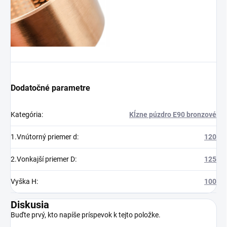
Dodatočné parametre
Kategória
:
Kĺzne púzdro E90 bronzové
1.Vnútorný priemer d
:
120
2.Vonkajší priemer D
:
125
Vyška H
:
100
Diskusia
Buďte prvý, kto napíše príspevok k tejto položke.