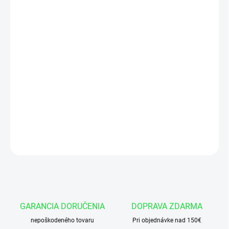
cena:
−
+
Pridať do košíka
Vnútorný priemer - 120 mm
Vonkajší priemer - 125 mm
Šírka púzdra - 100 mm
DETAILNÉ INFORMÁCIE
OPÝTAŤ SA
GARANCIA DORUČENIA
DOPRAVA ZDARMA
nepoškodeného tovaru
Pri objednávke nad 150€