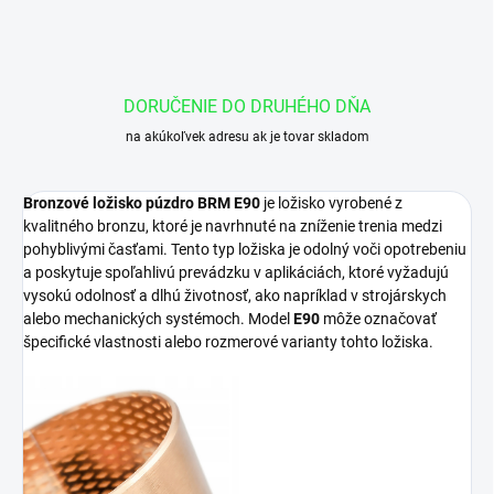
DORUČENIE DO DRUHÉHO DŇA
na akúkoľvek adresu ak je tovar skladom
Bronzové ložisko púzdro BRM E90
je ložisko vyrobené z
kvalitného bronzu, ktoré je navrhnuté na zníženie trenia medzi
pohyblivými časťami. Tento typ ložiska je odolný voči opotrebeniu
a poskytuje spoľahlivú prevádzku v aplikáciách, ktoré vyžadujú
vysokú odolnosť a dlhú životnosť, ako napríklad v strojárskych
alebo mechanických systémoch. Model
E90
môže označovať
špecifické vlastnosti alebo rozmerové varianty tohto ložiska.