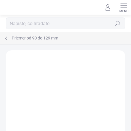
Prejsť
na
obsah
Hľadať
Priemer od 90 do 129 mm
Neohodnotené
Podrobnosti hodnotenia
ZNAČKA:
HYDRAULISK