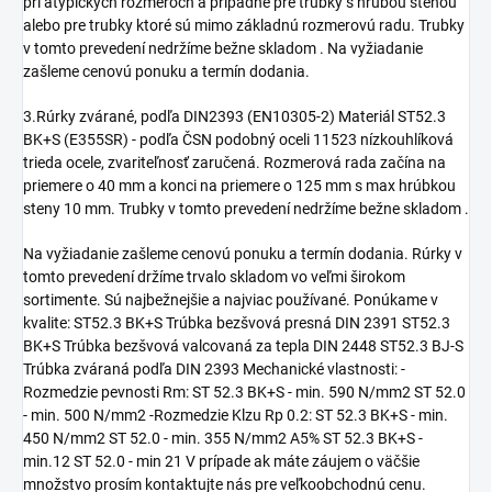
pri atypických rozmeroch a prípadne pre trubky s hrubou stenou
alebo pre trubky ktoré sú mimo základnú rozmerovú radu. Trubky
v tomto prevedení nedržíme bežne skladom . Na vyžiadanie
zašleme cenovú ponuku a termín dodania.
3.Rúrky zvárané, podľa DIN2393 (EN10305-2) Materiál ST52.3
BK+S (E355SR) - podľa ČSN podobný oceli 11523 nízkouhlíková
trieda ocele, zvariteľnosť zaručená. Rozmerová rada začína na
priemere o 40 mm a konci na priemere o 125 mm s max hrúbkou
steny 10 mm. Trubky v tomto prevedení nedržíme bežne skladom .
Na vyžiadanie zašleme cenovú ponuku a termín dodania. Rúrky v
tomto prevedení držíme trvalo skladom vo veľmi širokom
sortimente. Sú najbežnejšie a najviac používané. Ponúkame v
kvalite: ST52.3 BK+S Trúbka bezšvová presná DIN 2391 ST52.3
BK+S Trúbka bezšvová valcovaná za tepla DIN 2448 ST52.3 BJ-S
Trúbka zváraná podľa DIN 2393 Mechanické vlastnosti: -
Rozmedzie pevnosti Rm: ST 52.3 BK+S - min. 590 N/mm2 ST 52.0
- min. 500 N/mm2 -Rozmedzie Klzu Rp 0.2: ST 52.3 BK+S - min.
450 N/mm2 ST 52.0 - min. 355 N/mm2 A5% ST 52.3 BK+S -
min.12 ST 52.0 - min 21 V prípade ak máte záujem o väčšie
množstvo prosím kontaktujte nás pre veľkoobchodnú cenu.