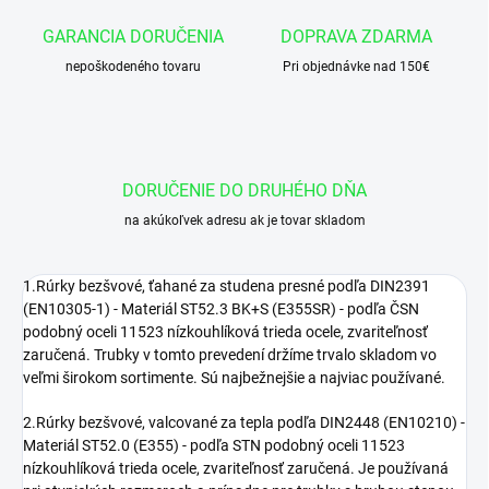
GARANCIA DORUČENIA
DOPRAVA ZDARMA
nepoškodeného tovaru
Pri objednávke nad 150€
DORUČENIE DO DRUHÉHO DŇA
na akúkoľvek adresu ak je tovar skladom
1.Rúrky bezšvové, ťahané za studena presné podľa DIN2391
(EN10305-1) - Materiál ST52.3 BK+S (E355SR) - podľa ČSN
podobný oceli 11523 nízkouhlíková trieda ocele, zvariteľnosť
zaručená. Trubky v tomto prevedení držíme trvalo skladom vo
veľmi širokom sortimente. Sú najbežnejšie a najviac používané.
2.Rúrky bezšvové, valcované za tepla podľa DIN2448 (EN10210) -
Materiál ST52.0 (E355) - podľa STN podobný oceli 11523
nízkouhlíková trieda ocele, zvariteľnosť zaručená. Je používaná