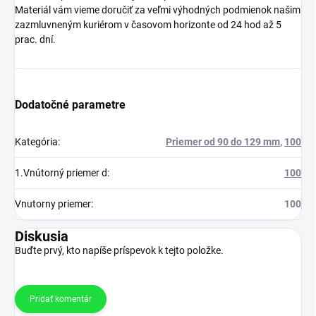
Materiál vám vieme doručiť za veľmi výhodných podmienok našim
zazmluvneným kuriérom v časovom horizonte od 24 hod až 5
prac. dní.
Dodatočné parametre
Kategória
:
Priemer od 90 do 129 mm
,
100
1.Vnútorný priemer d
:
100
Vnutorny priemer
:
100
Diskusia
Buďte prvý, kto napíše príspevok k tejto položke.
Pridať komentár