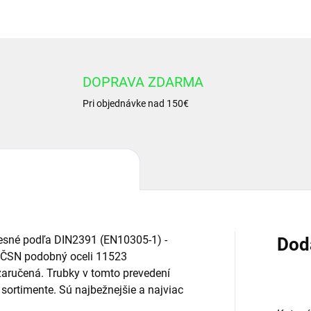
DOPRAVA ZDARMA
Pri objednávke nad 150€
resné podľa DIN2391 (EN10305-1) -
Dod
 ČSN podobný oceli 11523
 zaručená. Trubky v tomto prevedení
sortimente. Sú najbežnejšie a najviac