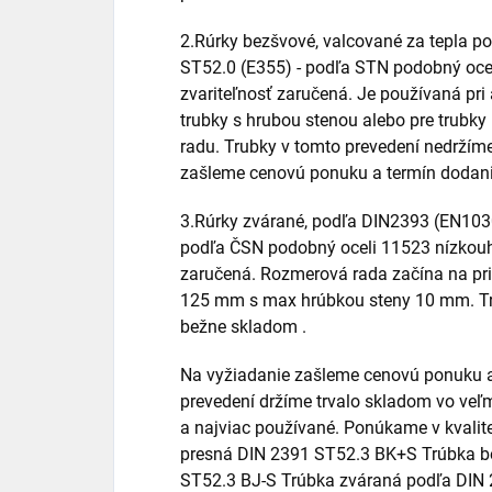
2.Rúrky bezšvové, valcované za tepla p
ST52.0 (E355) - podľa STN podobný ocel
zvariteľnosť zaručená. Je používaná pri
trubky s hrubou stenou alebo pre trubk
radu. Trubky v tomto prevedení nedržím
zašleme cenovú ponuku a termín dodani
3.Rúrky zvárané, podľa DIN2393 (EN103
podľa ČSN podobný oceli 11523 nízkouhlí
zaručená. Rozmerová rada začína na pr
125 mm s max hrúbkou steny 10 mm. Tr
bežne skladom .
Na vyžiadanie zašleme cenovú ponuku a
prevedení držíme trvalo skladom vo veľm
a najviac používané. Ponúkame v kvali
presná DIN 2391 ST52.3 BK+S Trúbka b
ST52.3 BJ-S Trúbka zváraná podľa DIN 2