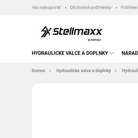
Prejsť
Ako nakupovať
Obchodné podmienky
Podmien
na
obsah
HYDRAULICKE VALCE A DOPLNKY
NÁRAD
Domov
Hydraulicke valce a doplnky
Hydraul
Neohodnotené
Podrobnosti hodn