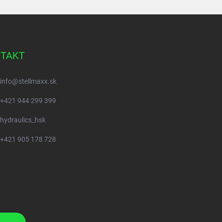
TAKT
info
@
stellmaxx.sk
+421 944 299 399
hydraulics_hsk
+421 905 178 728