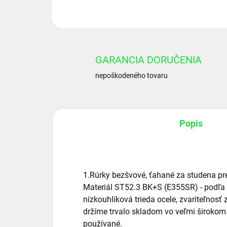
GARANCIA DORUČENIA
nepoškodeného tovaru
Popis
1.Rúrky bezšvové, ťahané za studena p
Materiál ST52.3 BK+S (E355SR) - podľa
nízkouhlíková trieda ocele, zvariteľnosť
držíme trvalo skladom vo veľmi širokom 
používané.