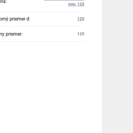
ria
:
mm
,
125
orný priemer d
:
125
ny priemer
:
125