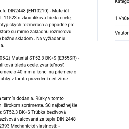
Kategó
odľa DIN2448 (EN10210) - Materiál
i 11523 nízkouhlíková trieda ocele,
1.Vnút
 atypických rozmeroch a prípadne pre
y ktoré sú mimo základnú rozmerovú
Vnutor
e bežne skladom . Na vyžiadanie
a.
05-2) Materiál ST52.3 BK+S (E355SR) -
ková trieda ocele, zvariteľnosť
iemere o 40 mm a konci na priemere o
ubky v tomto prevedení nedržíme
 termín dodania. Rúrky v tomto
i širokom sortimente. Sú najbežnejšie
te: ST52.3 BK+S Trúbka bezšvová
ezšvová valcovaná za tepla DIN 2448
393 Mechanické vlastnosti: -