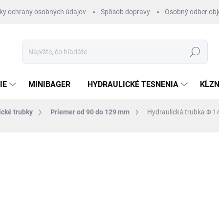
ky ochrany osobných údajov
Spôsob dopravy
Osobný odber ob
Hľadať
IE
MINIBAGER
HYDRAULICKÉ TESNENIA
KĹZN
ické trubky
Priemer od 90 do 129 mm
Hydraulická trubka Φ 
otenia
ZNAČKA:
HYDRAULISK
€2,31
/ cm
€1,88 bez DPH
Jednotková
SKLADOM 1-3 DNI
cena: