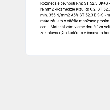
Rozmedzie pevnosti Rm: ST 52.3 BK+S -
N/mm2 -Rozmedzie Klzu Rp 0.2: ST 52.
min. 355 N/mm2 A5% ST 52.3 BK+S - min
máte záujem o väčšie množstvo prosím 
cenu. Materiál vám vieme doručiť za v
zazmluvneným kuriérom v časovom horiz