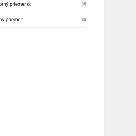
orný priemer d
:
35
ny priemer
:
35