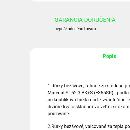
GARANCIA DORUČENIA
nepoškodeného tovaru
Popis
1.Rúrky bezšvové, ťahané za studena p
Materiál ST52.3 BK+S (E355SR) - podľa
nízkouhlíková trieda ocele, zvariteľnosť
držíme trvalo skladom vo veľmi širokom 
používané.
2.Rúrky bezšvové, valcované za tepla p