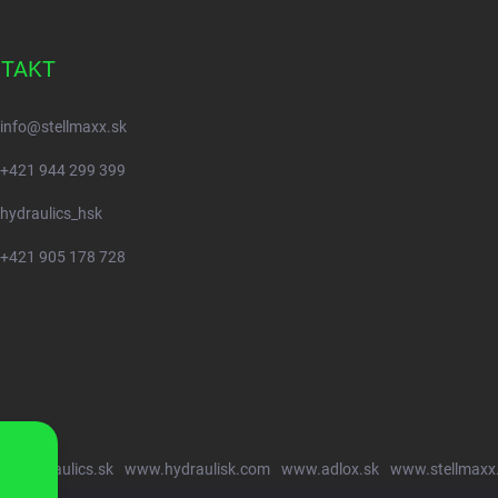
TAKT
info
@
stellmaxx.sk
+421 944 299 399
hydraulics_hsk
+421 905 178 728
w.hydraulics.sk
www.hydraulisk.com
www.adlox.sk
www.stellmaxx