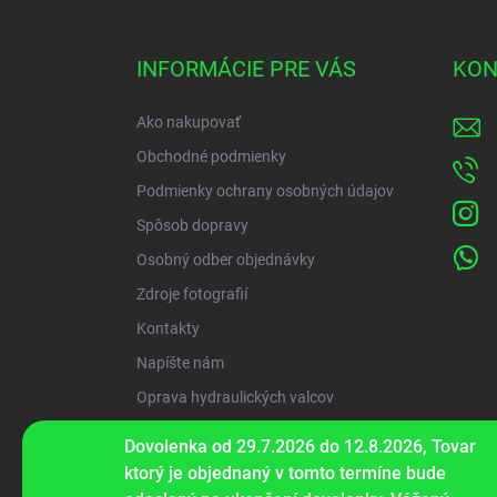
á
p
ä
INFORMÁCIE PRE VÁS
KON
t
i
Ako nakupovať
e
Obchodné podmienky
Podmienky ochrany osobných údajov
Spôsob dopravy
Osobný odber objednávky
Zdroje fotografií
Kontakty
Napíšte nám
Oprava hydraulických valcov
Dovolenka od 29.7.2026 do 12.8.2026, Tovar
ww
ktorý je objednaný v tomto termíne bude