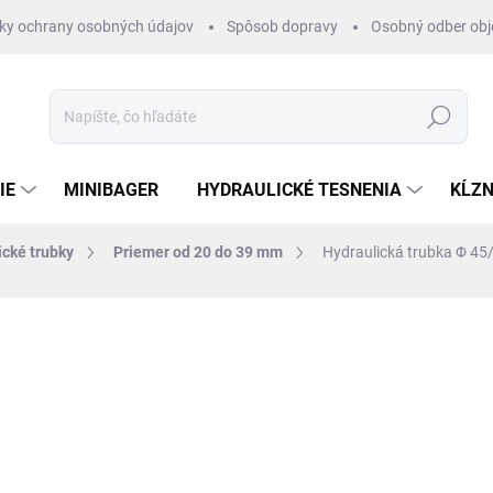
ky ochrany osobných údajov
Spôsob dopravy
Osobný odber ob
Hľadať
IE
MINIBAGER
HYDRAULICKÉ TESNENIA
KĹZN
ické trubky
Priemer od 20 do 39 mm
Hydraulická trubka Φ 45
otenia
ZNAČKA:
HYDRAULISK
€0,49
€0,44
/ c
€0,36 bez DPH
Jednotková
EXTERNÝ SKLAD 2-4DNI
cena: