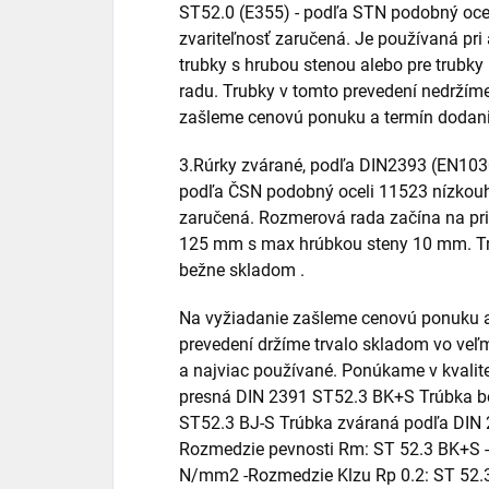
ST52.0 (E355) - podľa STN podobný ocel
zvariteľnosť zaručená. Je používaná pri
trubky s hrubou stenou alebo pre trubk
radu. Trubky v tomto prevedení nedržím
zašleme cenovú ponuku a termín dodani
3.Rúrky zvárané, podľa DIN2393 (EN103
podľa ČSN podobný oceli 11523 nízkouhlí
zaručená. Rozmerová rada začína na pr
125 mm s max hrúbkou steny 10 mm. Tr
bežne skladom .
Na vyžiadanie zašleme cenovú ponuku a
prevedení držíme trvalo skladom vo veľm
a najviac používané. Ponúkame v kvali
presná DIN 2391 ST52.3 BK+S Trúbka b
ST52.3 BJ-S Trúbka zváraná podľa DIN 2
Rozmedzie pevnosti Rm: ST 52.3 BK+S -
N/mm2 -Rozmedzie Klzu Rp 0.2: ST 52.