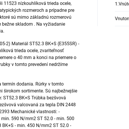
i 11523 nízkouhlíková trieda ocele,
1.Vnút
 atypických rozmeroch a prípadne pre
y ktoré sú mimo základnú rozmerovú
Vnutor
e bežne skladom . Na vyžiadanie
a.
05-2) Materiál ST52.3 BK+S (E355SR) -
ková trieda ocele, zvariteľnosť
iemere o 40 mm a konci na priemere o
ubky v tomto prevedení nedržíme
 termín dodania. Rúrky v tomto
i širokom sortimente. Sú najbežnejšie
te: ST52.3 BK+S Trúbka bezšvová
ezšvová valcovaná za tepla DIN 2448
393 Mechanické vlastnosti: -
 min. 590 N/mm2 ST 52.0 - min. 500
3 BK+S - min. 450 N/mm2 ST 52.0 -