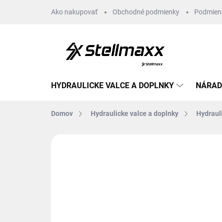
Prejsť
Ako nakupovať
Obchodné podmienky
Podmien
na
obsah
HYDRAULICKE VALCE A DOPLNKY
NÁRAD
Domov
Hydraulicke valce a doplnky
Hydraul
Neohodnotené
Podrobnosti hodn