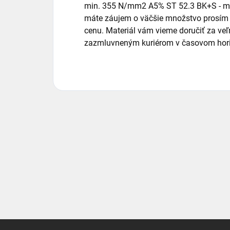
min. 355 N/mm2 A5% ST 52.3 BK+S - min
máte záujem o väčšie množstvo prosím 
cenu. Materiál vám vieme doručiť za v
zazmluvneným kuriérom v časovom horiz
Z