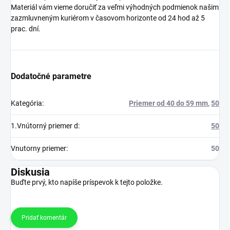
Materiál vám vieme doručiť za veľmi výhodných podmienok našim
zazmluvneným kuriérom v časovom horizonte od 24 hod až 5
prac. dní.
Dodatočné parametre
Kategória
:
Priemer od 40 do 59 mm
,
50
1.Vnútorný priemer d
:
50
Vnutorny priemer
:
50
Diskusia
Buďte prvý, kto napíše príspevok k tejto položke.
Pridať komentár