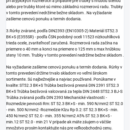
pri atypických rozmeroch a prípadne pre trubky s hrubou stenou
alebo pre trubky ktoré sú mimo základnú rozmerovú radu. Trubky
v tomto prevedení nedržíme bežne skladom . Na vyžiadanie
zašleme cenovú ponuku a termín dodania.
3.Rúrky zvárané, podľa DIN2393 (EN10305-2) Materiál ST52.3
BK+S (E355SR) - podľa ČSN podobný oceli 11523 nízkouhlíková
trieda ocele, zvariteľnosť zaručená. Rozmerová rada začína na
priemere o 40 mm a konci na priemere o 125 mm s max hrúbkou
steny 10 mm. Trubky v tomto prevedení nedržíme bežne skladom .
Na vyžiadanie zašleme cenovú ponuku a termín dodania. Rúrky v
tomto prevedení držíme trvalo skladom vo veľmi širokom
sortimente. Sú najbežnejšie a najviac používané. Ponúkame v
kvalite: ST52.3 BK+S Trúbka bezšvová presná DIN 2391 ST52.3
BK+S Trúbka bezšvová valcovaná za tepla DIN 2448 ST52.3 BJ-S
Trúbka zváraná podľa DIN 2393 Mechanické vlastnosti: -
Rozmedzie pevnosti Rm: ST 52.3 BK+S - min. 590 N/mm2 ST 52.0
- min. 500 N/mm2 -Rozmedzie Klzu Rp 0.2: ST 52.3 BK+S - min.
450 N/mm2 ST 52.0 - min. 355 N/mm2 A5% ST 52.3 BK+S -
min.12 ST 52.0 - min 21 V prípade ak máte záujem o väčšie
množstvo prosím kontaktujte nás pre veľkoobchodnú cenu.