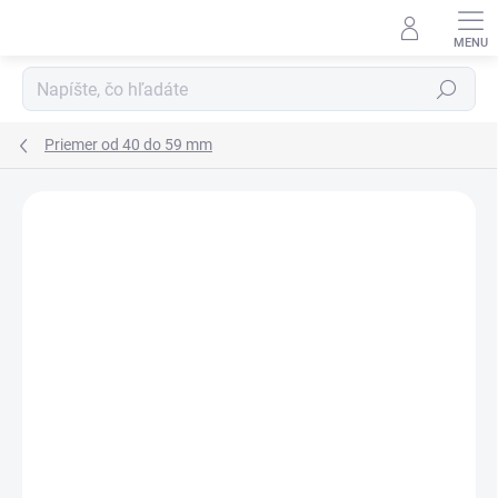
Prejsť
na
obsah
Hľadať
Priemer od 40 do 59 mm
Neohodnotené
Podrobnosti hodnotenia
ZNAČKA:
HYDRAULISK