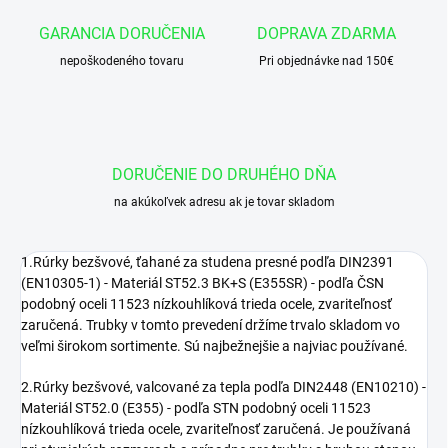
GARANCIA DORUČENIA
DOPRAVA ZDARMA
nepoškodeného tovaru
Pri objednávke nad 150€
DORUČENIE DO DRUHÉHO DŇA
na akúkoľvek adresu ak je tovar skladom
1.Rúrky bezšvové, ťahané za studena presné podľa DIN2391
(EN10305-1) - Materiál ST52.3 BK+S (E355SR) - podľa ČSN
podobný oceli 11523 nízkouhlíková trieda ocele, zvariteľnosť
zaručená. Trubky v tomto prevedení držíme trvalo skladom vo
veľmi širokom sortimente. Sú najbežnejšie a najviac používané.
2.Rúrky bezšvové, valcované za tepla podľa DIN2448 (EN10210) -
Materiál ST52.0 (E355) - podľa STN podobný oceli 11523
nízkouhlíková trieda ocele, zvariteľnosť zaručená. Je používaná