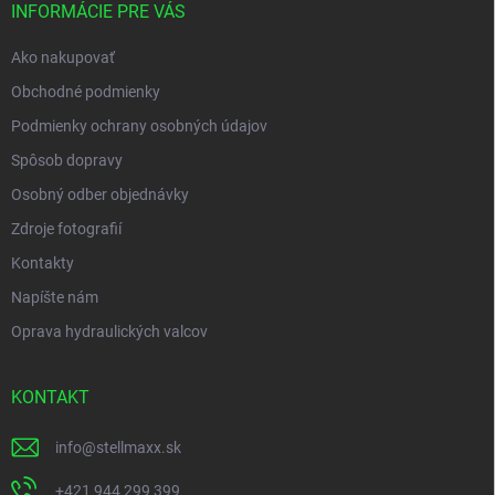
i
INFORMÁCIE PRE VÁS
e
Ako nakupovať
Obchodné podmienky
Podmienky ochrany osobných údajov
Spôsob dopravy
Osobný odber objednávky
Zdroje fotografií
Kontakty
Napíšte nám
Oprava hydraulických valcov
KONTAKT
info
@
stellmaxx.sk
+421 944 299 399