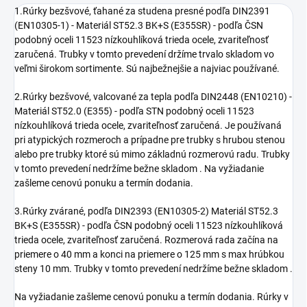
1.Rúrky bezšvové, ťahané za studena presné podľa DIN2391
(EN10305-1) - Materiál ST52.3 BK+S (E355SR) - podľa ČSN
podobný oceli 11523 nízkouhlíková trieda ocele, zvariteľnosť
zaručená. Trubky v tomto prevedení držíme trvalo skladom vo
veľmi širokom sortimente. Sú najbežnejšie a najviac používané.
2.Rúrky bezšvové, valcované za tepla podľa DIN2448 (EN10210) -
Materiál ST52.0 (E355) - podľa STN podobný oceli 11523
nízkouhlíková trieda ocele, zvariteľnosť zaručená. Je používaná
pri atypických rozmeroch a prípadne pre trubky s hrubou stenou
alebo pre trubky ktoré sú mimo základnú rozmerovú radu. Trubky
v tomto prevedení nedržíme bežne skladom . Na vyžiadanie
zašleme cenovú ponuku a termín dodania.
3.Rúrky zvárané, podľa DIN2393 (EN10305-2) Materiál ST52.3
BK+S (E355SR) - podľa ČSN podobný oceli 11523 nízkouhlíková
trieda ocele, zvariteľnosť zaručená. Rozmerová rada začína na
priemere o 40 mm a konci na priemere o 125 mm s max hrúbkou
steny 10 mm. Trubky v tomto prevedení nedržíme bežne skladom .
Na vyžiadanie zašleme cenovú ponuku a termín dodania. Rúrky v