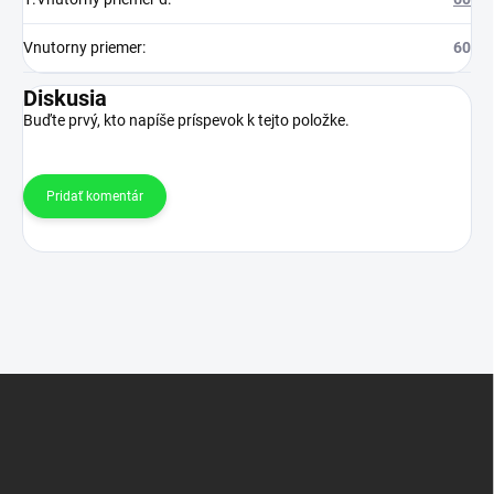
Vnutorny priemer
:
60
Diskusia
Buďte prvý, kto napíše príspevok k tejto položke.
Pridať komentár
Z
á
p
ä
t