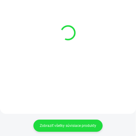
EXTERNÝ SKLAD 2-4DNI
SKLADOM 1-3 DNI
Hydraulická trubka Φ
Hydraulická trubka Φ
80/60 H8
75/60 H8
€1,54
€1
€1,25 bez DPH
€0,81 bez DPH
Detail
Detail
Hydraulická trubka Φ 80/60 H8
Hydraulická trubka Φ 75/60 H8
Cena je uvedená za 1 cm tyče.
Cena je uvedená za 1 cm tyče.
Pokiaľ potrebujete dĺžku napr:
Pokiaľ potrebujete dĺžku napr:
460 cm musíte do košíka vložiť
460 cm musíte do košíka vložiť
460 ks x cena za 1cm = celková
460 ks x cena za 1cm = celková
cena za požadovanú...
cena za požadovanú...
Zobraziť všetky súvisiace produkty