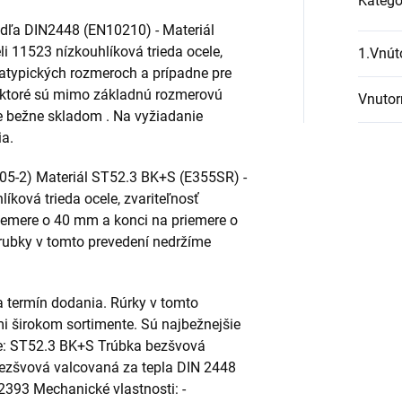
Kategó
odľa DIN2448 (EN10210) - Materiál
i 11523 nízkouhlíková trieda ocele,
1.Vnút
 atypických rozmeroch a prípadne pre
y ktoré sú mimo základnú rozmerovú
Vnutor
e bežne skladom . Na vyžiadanie
a.
05-2) Materiál ST52.3 BK+S (E355SR) -
ková trieda ocele, zvariteľnosť
iemere o 40 mm a konci na priemere o
ubky v tomto prevedení nedržíme
 termín dodania. Rúrky v tomto
i širokom sortimente. Sú najbežnejšie
te: ST52.3 BK+S Trúbka bezšvová
ezšvová valcovaná za tepla DIN 2448
393 Mechanické vlastnosti: -