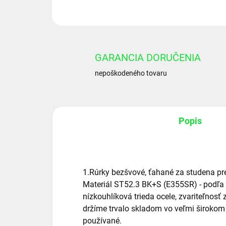
GARANCIA DORUČENIA
nepoškodeného tovaru
Popis
1.Rúrky bezšvové, ťahané za studena p
Materiál ST52.3 BK+S (E355SR) - podľa
nízkouhlíková trieda ocele, zvariteľnosť
držíme trvalo skladom vo veľmi širokom 
používané.