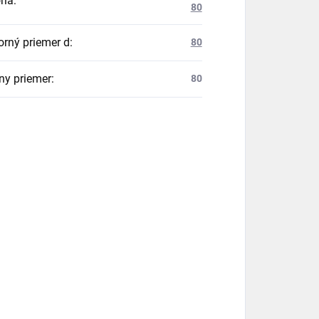
ria
:
80
orný priemer d
:
80
ny priemer
:
80