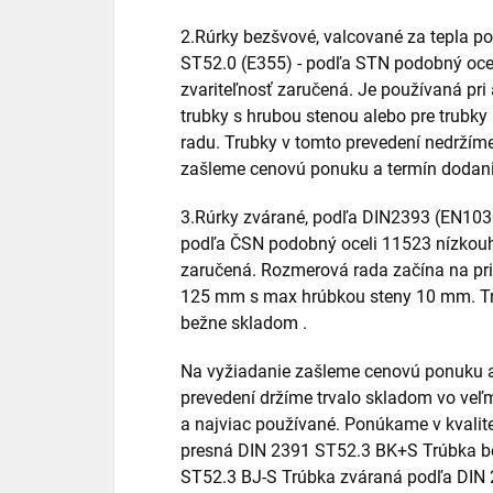
2.Rúrky bezšvové, valcované za tepla p
ST52.0 (E355) - podľa STN podobný ocel
zvariteľnosť zaručená. Je používaná pri
trubky s hrubou stenou alebo pre trubk
radu. Trubky v tomto prevedení nedržím
zašleme cenovú ponuku a termín dodani
3.Rúrky zvárané, podľa DIN2393 (EN103
podľa ČSN podobný oceli 11523 nízkouhlí
zaručená. Rozmerová rada začína na pr
125 mm s max hrúbkou steny 10 mm. Tr
bežne skladom .
Na vyžiadanie zašleme cenovú ponuku a
prevedení držíme trvalo skladom vo veľm
a najviac používané. Ponúkame v kvali
presná DIN 2391 ST52.3 BK+S Trúbka b
ST52.3 BJ-S Trúbka zváraná podľa DIN 2