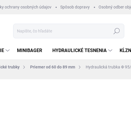
ky ochrany osobných údajov
Spôsob dopravy
Osobný odber ob
Hľadať
IE
MINIBAGER
HYDRAULICKÉ TESNENIA
KĹZN
ické trubky
Priemer od 60 do 89 mm
Hydraulická trubka Φ 95
otenia
ZNAČKA:
HYDRAULISK
€1,28
/ cm
€1,04 bez DPH
Jednotková
SKLADOM 1-3 DNI
cena: