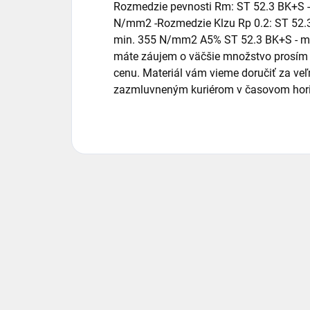
Rozmedzie pevnosti Rm: ST 52.3 BK+S -
N/mm2 -Rozmedzie Klzu Rp 0.2: ST 52.
min. 355 N/mm2 A5% ST 52.3 BK+S - min
máte záujem o väčšie množstvo prosím 
cenu. Materiál vám vieme doručiť za v
zazmluvneným kuriérom v časovom horiz