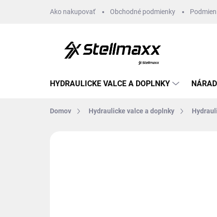
Prejsť
Ako nakupovať
Obchodné podmienky
Podmien
na
obsah
HYDRAULICKE VALCE A DOPLNKY
NÁRAD
Domov
Hydraulicke valce a doplnky
Hydraul
Neohodnotené
Podrobnosti hodn