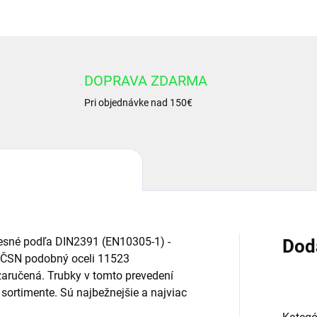
DOPRAVA ZDARMA
Pri objednávke nad 150€
resné podľa DIN2391 (EN10305-1) -
Dod
 ČSN podobný oceli 11523
 zaručená. Trubky v tomto prevedení
sortimente. Sú najbežnejšie a najviac