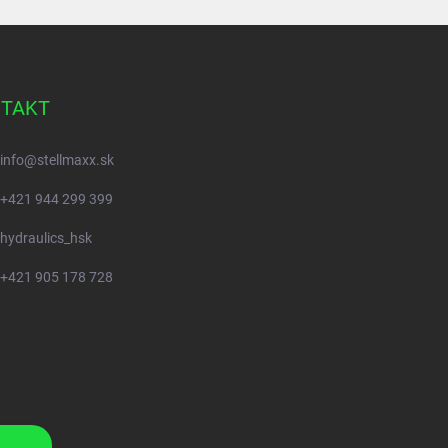
TAKT
info
@
stellmaxx.sk
+421 944 299 399
hydraulics_hsk
+421 905 178 728