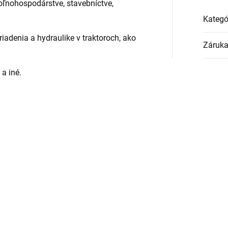
poľnohospodárstve, stavebníctve,
Kategó
adenia a hydraulike v traktoroch, ako
Záruk
a iné.