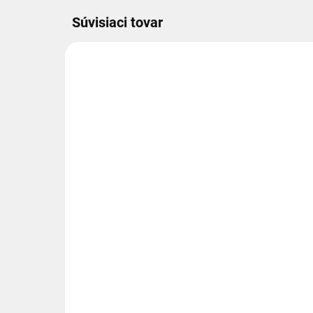
Súvisiaci tovar
1.40.11.222
EXTERNÝ SKLAD 2-4DNI
Ľavé 2-sekčné
Ľa
hydraulické zubové
hy
čerpadlo, skupina 2,
čer
objem: 22/8 cm3/ot.,
obj
€225
€2
33/12 l/min.
33/
€182,93 bez DPH
€18
Ľavé 2-sekčné hydraulické
Ľav