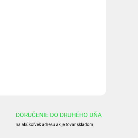
Pridať do košíka
 ľavé, 2-sekčné, skupina 3, objem: 39/12
OPÝTAŤ SA
DORUČENIE DO DRUHÉHO DŇA
na akúkoľvek adresu ak je tovar skladom