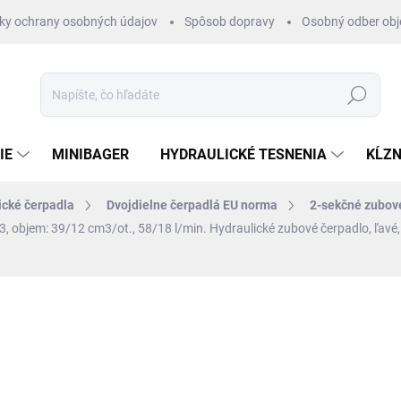
ky ochrany osobných údajov
Spôsob dopravy
Osobný odber ob
Hľadať
IE
MINIBAGER
HYDRAULICKÉ TESNENIA
KĹZN
ické čerpadla
Dvojdielne čerpadlá EU norma
2-sekčné zubov
 3, objem: 39/12 cm3/ot., 58/18 l/min.
Hydraulické zubové čerpadlo, ľavé,
otenia
ZNAČKA:
HYDROLIDER
€359,70
/ ks
€292,44 bez DPH