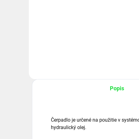
−
+
zubové čerpadlo, skupina 2,
zub
objem: 22/8 cm3/ot., 33/12
obj
l/min.
l/m
Do košíka
Ľavé 2-sekčné hydraulické
Ľav
zubové čerpadlo, skupina 2,
zubo
objem: 22/8 cm3/ot., 33/12
obj
l/min.....
l/mi
Popis
Čerpadlo je určené na použitie v systé
hydraulický olej.