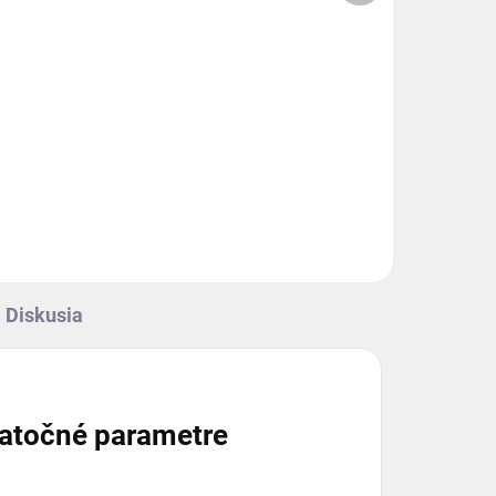
+
−
+
2,
zubové čerpadlo, skupina 2,
/33
objem: 22/20 cm3/ot., 33/30
l/min.
Do košíka
Ľavé 2-sekčné hydraulické
zubové čerpadlo, skupina 2,
objem: 22/20 cm3/ot., 33/30
l/min.....
Diskusia
atočné parametre