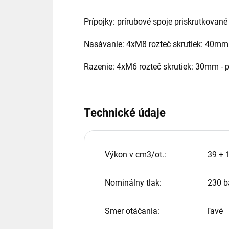
Prípojky: prírubové spoje priskrutkované
Nasávanie: 4xM8 rozteč skrutiek: 40mm -
Razenie: 4xM6 rozteč skrutiek: 30mm - p
Technické údaje
Výkon v cm3/ot.:
39 + 
Nominálny tlak:
230 b
Smer otáčania:
ľavé