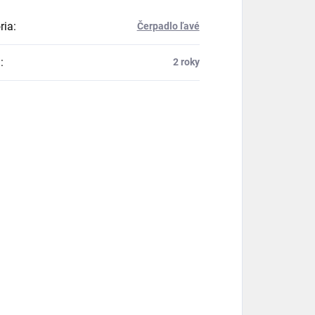
ria
:
Čerpadlo ľavé
a
:
2 roky