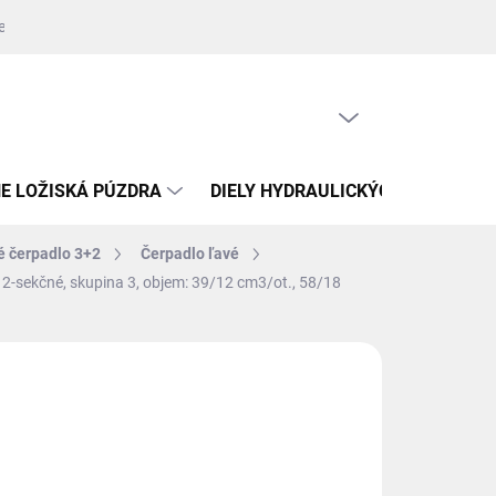
jednávky
Zdroje fotografií
Kontakty
Napíšte nám
Oprava
PRÁZDNY KOŠÍK
NÁKUPNÝ
KOŠÍK
E LOŽISKÁ PÚZDRA
DIELY HYDRAULICKÝCH VALCOV
é čerpadlo 3+2
Čerpadlo ľavé
 2-sekčné, skupina 3, objem: 39/12 cm3/ot., 58/18