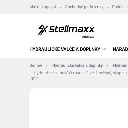
Prejsť
Ako nakupovať
Obchodné podmienky
Podmien
na
obsah
HYDRAULICKE VALCE A DOPLNKY
NÁRAD
Domov
Hydraulicke valce a doplnky
Hydraul
Hydraulické zubové čerpadlo, ľavé, 2-sekčné, skupina
l/min.
Neohodnotené
Podrobnosti hodn