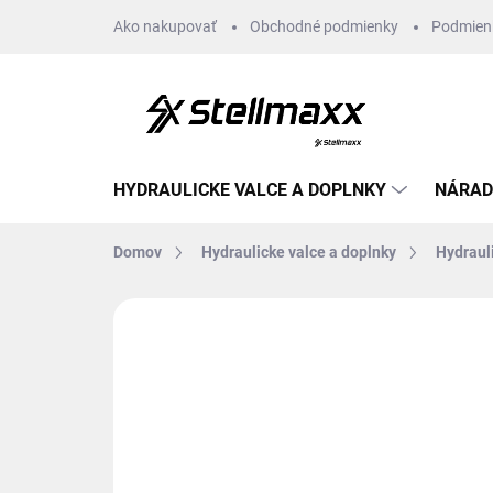
Prejsť
Ako nakupovať
Obchodné podmienky
Podmien
na
obsah
HYDRAULICKE VALCE A DOPLNKY
NÁRAD
Domov
Hydraulicke valce a doplnky
Hydraul
Neohodnotené
Podrobnosti hodn