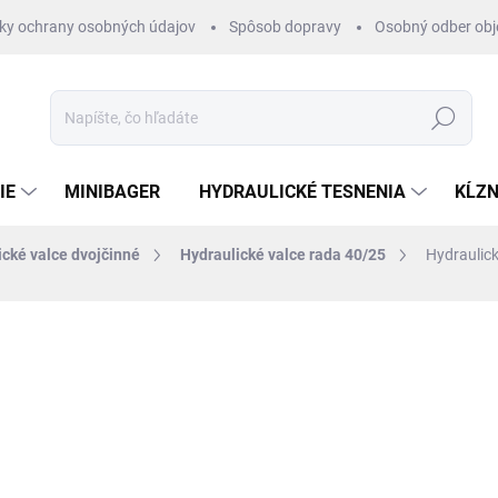
ky ochrany osobných údajov
Spôsob dopravy
Osobný odber ob
Hľadať
IE
MINIBAGER
HYDRAULICKÉ TESNENIA
KĹZN
ické valce dvojčinné
Hydraulické valce rada 40/25
Hydraulic
otenia
ZNAČKA:
HYDRAULISK
€92,40
/ ks
€75,12 bez DPH
Jednotková
SKLADOM 1-3 DNI
cena: