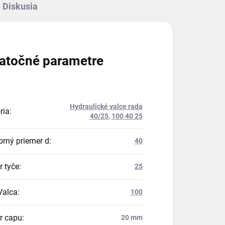
Diskusia
atočné parametre
Hydraulické valce rada
ria
:
40/25
,
100 40 25
orný priemer d
:
40
r tyče
:
25
Valca
:
100
r capu
:
20 mm