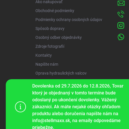
Ako nakupovať
e
Obchodné podmienky
Podmienky ochrany osobných údajov
Spôsob dopravy
Osobný odber objednávky
Zdroje fotografií
Kontakty
Napíšte nám
Oprava hydraulických valcov
Dovolenka od 29.7.2026 do 12.8.2026, Tovar
ww
ktorý je objednaný v tomto termíne bude
odoslaný po ukončení dovolenky. Vážený
zákazníci. Ak máte nejaké otázky ohľadom
Tento web p
produktu alebo doručenia napíšte nám na
webu vyjadru
info@stellmaxx.sk, na emaily odpovedáme
priebežne.