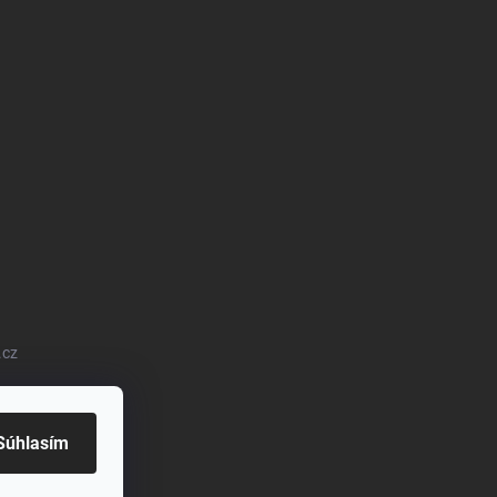
.cz
Súhlasím