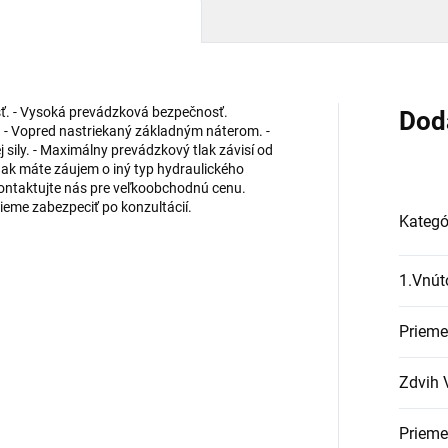
osť. - Vysoká prevádzková bezpečnosť.
Dod
 - Vopred nastriekaný základným náterom. -
 sily. - Maximálny prevádzkový tlak závisí od
ak máte záujem o iný typ hydraulického
ontaktujte nás pre veľkoobchodnú cenu.
eme zabezpeciť po konzultácií.
Kategó
1.Vnút
Prieme
Zdvih 
Prieme