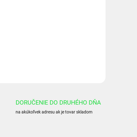
Pridať do košíka
25x100 U20
OPÝTAŤ SA
DORUČENIE DO DRUHÉHO DŇA
na akúkoľvek adresu ak je tovar skladom