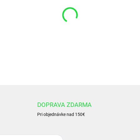
VARIANT
−
+
Hydraulický valec CJ2F-40/
DETAILNÉ INFORMÁCIE
DOPRAVA ZDARMA
Pri objednávke nad 150€