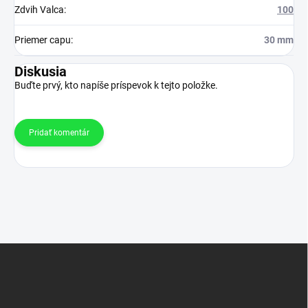
Zdvih Valca
:
100
Priemer capu
:
30 mm
Diskusia
Buďte prvý, kto napíše príspevok k tejto položke.
Pridať komentár
Z
á
p
ä