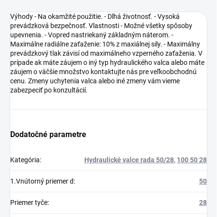
Výhody - Na okamžité použitie. - Dlhá životnosť. - Vysoká
prevádzková bezpečnosť. Vlastnosti - Možné všetky spôsoby
upevnenia. - Vopred nastriekaný základným náterom. -
Maximálne radiálne zaťaženie: 10% z maxiálnej sily. - Maximálny
prevádzkový tlak závisí od maximálneho vzperného zaťaženia. V
prípade ak máte záujem o iný typ hydraulického valca alebo máte
záujem o väčšie množstvo kontaktujte nás pre veľkoobchodnú
cenu. Zmeny uchytenia valca alebo iné zmeny vám vieme
zabezpeciť po konzultácií.
Dodatočné parametre
Kategória
:
Hydraulické valce rada 50/28
,
100 50 28
1.Vnútorný priemer d
:
50
Priemer tyče
:
28