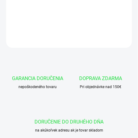
Hydraulický valec CJ2F-50/28x100 L:332 U30W
DETAILNÉ INFORMÁCIE
OPÝTAŤ SA
GARANCIA DORUČENIA
DOPRAVA ZDARMA
nepoškodeného tovaru
Pri objednávke nad 150€
DORUČENIE DO DRUHÉHO DŇA
na akúkoľvek adresu ak je tovar skladom