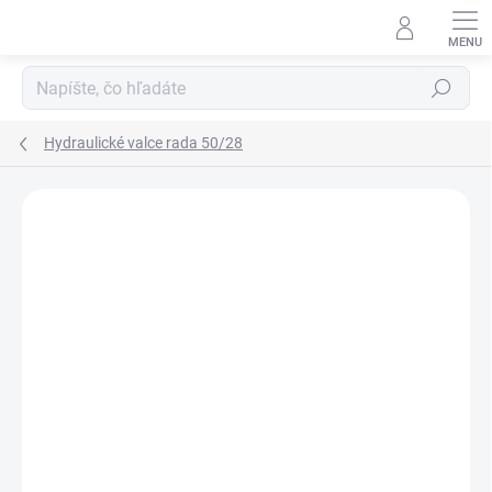
Prejsť
na
obsah
Hľadať
Hydraulické valce rada 50/28
Neohodnotené
Podrobnosti hodnotenia
ZNAČKA:
HYDRAULISK