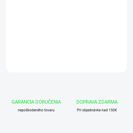
Hydraulický valec CJ2F-63/36x250 U35
Cap valca o 35 mm
Dlzka valca v zasunutom stave - 530 mm
DETAILNÉ INFORMÁCIE
OPÝTAŤ SA
GARANCIA DORUČENIA
DOPRAVA ZDARMA
nepoškodeného tovaru
Pri objednávke nad 150€