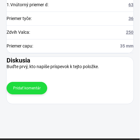
1.Vnútorný priemer d
:
63
Priemer tyče
:
36
Zdvih Valca
:
250
Priemer capu
:
35 mm
Diskusia
Buďte prvý, kto napíše príspevok k tejto položke.
Pridať komentár