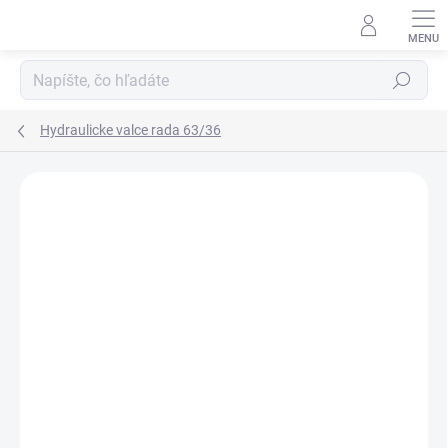
Prejsť
na
obsah
Hľadať
Hydraulicke valce rada 63/36
Neohodnotené
Podrobnosti hodnotenia
ZNAČKA:
HYDRAULISK