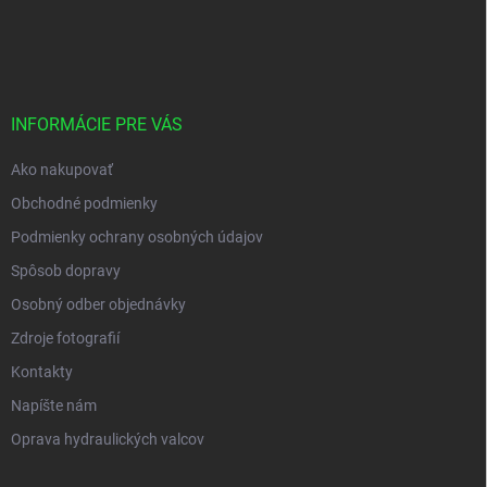
Z
á
p
ä
t
i
INFORMÁCIE PRE VÁS
e
Ako nakupovať
Obchodné podmienky
Podmienky ochrany osobných údajov
Spôsob dopravy
Osobný odber objednávky
Zdroje fotografií
Kontakty
Napíšte nám
Oprava hydraulických valcov