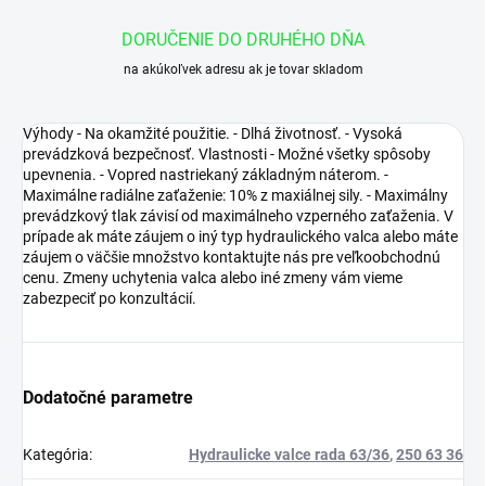
DORUČENIE DO DRUHÉHO DŇA
na akúkoľvek adresu ak je tovar skladom
Výhody - Na okamžité použitie. - Dlhá životnosť. - Vysoká
prevádzková bezpečnosť. Vlastnosti - Možné všetky spôsoby
upevnenia. - Vopred nastriekaný základným náterom. -
Maximálne radiálne zaťaženie: 10% z maxiálnej sily. - Maximálny
prevádzkový tlak závisí od maximálneho vzperného zaťaženia. V
prípade ak máte záujem o iný typ hydraulického valca alebo máte
záujem o väčšie množstvo kontaktujte nás pre veľkoobchodnú
cenu. Zmeny uchytenia valca alebo iné zmeny vám vieme
zabezpeciť po konzultácií.
Dodatočné parametre
Kategória
:
Hydraulicke valce rada 63/36
,
250 63 36