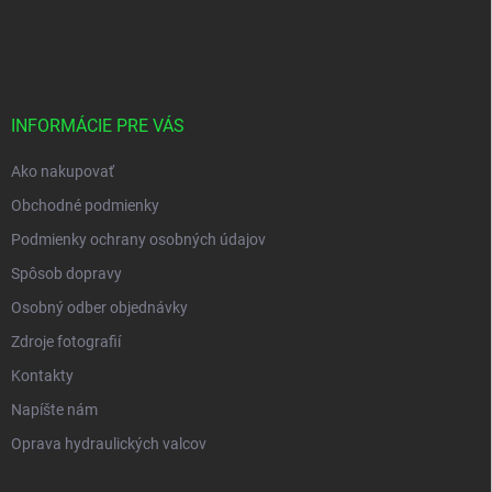
Z
á
p
ä
t
i
INFORMÁCIE PRE VÁS
e
Ako nakupovať
Obchodné podmienky
Podmienky ochrany osobných údajov
Spôsob dopravy
Osobný odber objednávky
Zdroje fotografií
Kontakty
Napíšte nám
Oprava hydraulických valcov