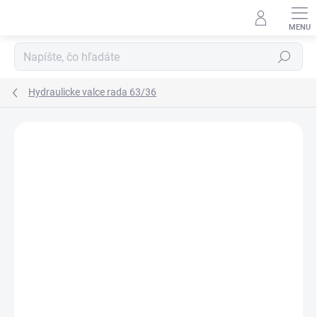
Prejsť
na
obsah
Hľadať
Hydraulicke valce rada 63/36
Neohodnotené
Podrobnosti hodnotenia
ZNAČKA:
HYDRAULISK