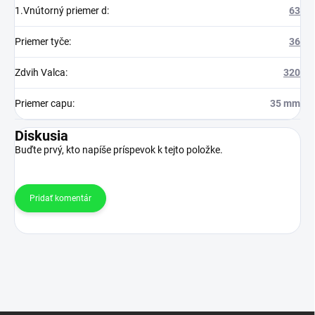
1.Vnútorný priemer d
:
63
Priemer tyče
:
36
Zdvih Valca
:
320
Priemer capu
:
35 mm
Diskusia
Buďte prvý, kto napíše príspevok k tejto položke.
Pridať komentár