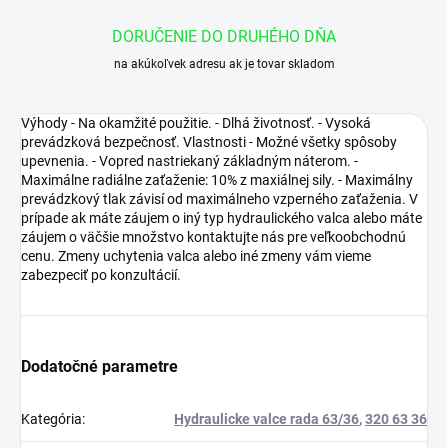
DORUČENIE DO DRUHÉHO DŇA
na akúkoľvek adresu ak je tovar skladom
Výhody - Na okamžité použitie. - Dlhá životnosť. - Vysoká
prevádzková bezpečnosť. Vlastnosti - Možné všetky spôsoby
upevnenia. - Vopred nastriekaný základným náterom. -
Maximálne radiálne zaťaženie: 10% z maxiálnej sily. - Maximálny
prevádzkový tlak závisí od maximálneho vzperného zaťaženia. V
prípade ak máte záujem o iný typ hydraulického valca alebo máte
záujem o väčšie množstvo kontaktujte nás pre veľkoobchodnú
cenu. Zmeny uchytenia valca alebo iné zmeny vám vieme
zabezpeciť po konzultácií.
Dodatočné parametre
Kategória
:
Hydraulicke valce rada 63/36
,
320 63 36