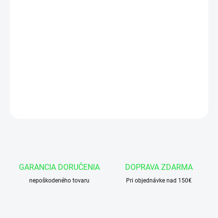
Hydraulický valec CJ2F-63/36x320-789 U35
Cap 35 mm
Dlzka valca v zasunutom stave - 789 mm
DETAILNÉ INFORMÁCIE
OPÝTAŤ SA
GARANCIA DORUČENIA
DOPRAVA ZDARMA
nepoškodeného tovaru
Pri objednávke nad 150€