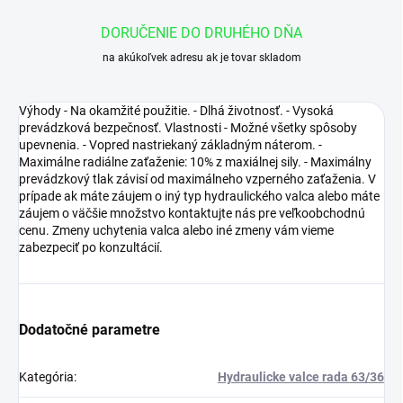
DORUČENIE DO DRUHÉHO DŇA
na akúkoľvek adresu ak je tovar skladom
Výhody - Na okamžité použitie. - Dlhá životnosť. - Vysoká
prevádzková bezpečnosť. Vlastnosti - Možné všetky spôsoby
upevnenia. - Vopred nastriekaný základným náterom. -
Maximálne radiálne zaťaženie: 10% z maxiálnej sily. - Maximálny
prevádzkový tlak závisí od maximálneho vzperného zaťaženia. V
prípade ak máte záujem o iný typ hydraulického valca alebo máte
záujem o väčšie množstvo kontaktujte nás pre veľkoobchodnú
cenu. Zmeny uchytenia valca alebo iné zmeny vám vieme
zabezpeciť po konzultácií.
Dodatočné parametre
Kategória
:
Hydraulicke valce rada 63/36