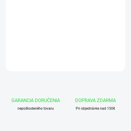
Hydraulický valec CJ2F-63/36x500 U35
Cap valca o 35 mm
Dlzka valca v zasunutom stave 780 mm
DETAILNÉ INFORMÁCIE
OPÝTAŤ SA
GARANCIA DORUČENIA
DOPRAVA ZDARMA
nepoškodeného tovaru
Pri objednávke nad 150€