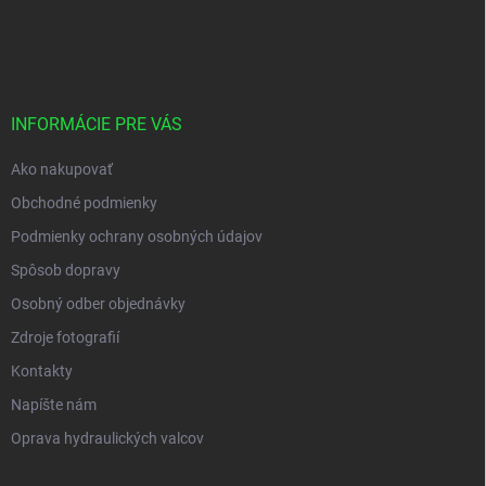
Z
á
p
ä
t
i
INFORMÁCIE PRE VÁS
e
Ako nakupovať
Obchodné podmienky
Podmienky ochrany osobných údajov
Spôsob dopravy
Osobný odber objednávky
Zdroje fotografií
Kontakty
Napíšte nám
Oprava hydraulických valcov