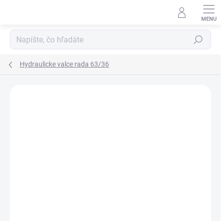
Prejsť
na
obsah
Hľadať
Hydraulicke valce rada 63/36
Neohodnotené
Podrobnosti hodnotenia
ZNAČKA:
HYDRAULISK