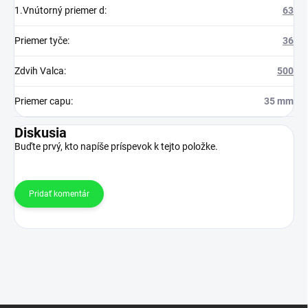
1.Vnútorný priemer d
:
63
Priemer tyče
:
36
Zdvih Valca
:
500
Priemer capu
:
35 mm
Diskusia
Buďte prvý, kto napíše príspevok k tejto položke.
Pridať komentár