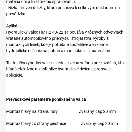
materiálom a kvalitnému spracovaniu.
- Nízka úroveň údržby, ktorá prispieva k celkovým nákladom na
prevádzku.
Aplikácia:
Hydraulický valec HM1.2 40/22 sa používa v rôznych odvetviach
vrátane automobilového priemyslu, strojárstva, výroby a
montážnych liniek, kde je potrebné spoľahlivé a výkonné
hydraulické riešenie na pohon a manipuláciu s materiálom.
Tento dôveryhodný valec je teda skvelou voľbou pre každého, kto
hľadá efektívne a spoľahlivé hydraulické riešenie pre svoje
aplikácie.
Prevádzkové parametre ponúkaného valca
Montáž hlavy na stranu rúry Zváraný, čap 20 mm
Montáž hlavy zo strany piestnice Zváraný, čap 20 mm