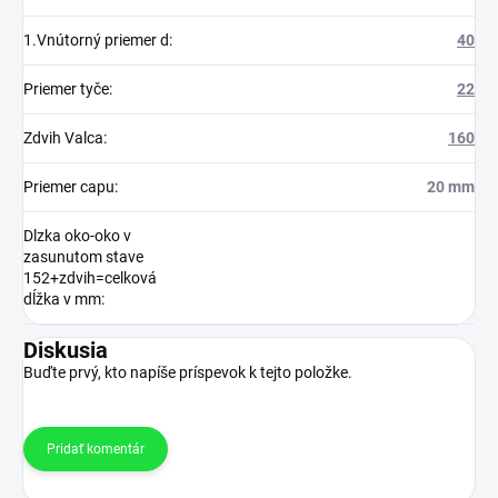
1.Vnútorný priemer d
:
40
Priemer tyče
:
22
Zdvih Valca
:
160
Priemer capu
:
20 mm
Dlzka oko-oko v
zasunutom stave
152+zdvih=celková
dĺžka v mm
:
Diskusia
Buďte prvý, kto napíše príspevok k tejto položke.
Pridať komentár