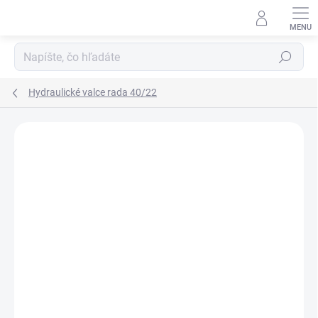
Prejsť
na
obsah
Hľadať
Hydraulické valce rada 40/22
Neohodnotené
Podrobnosti hodnotenia
ZNAČKA:
HYDRAULISK