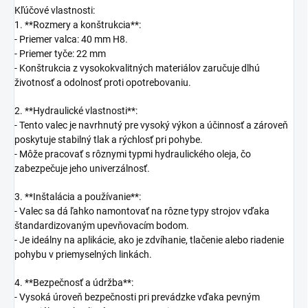
Kľúčové vlastnosti:
1. **Rozmery a konštrukcia**:
- Priemer valca: 40 mm H8.
- Priemer tyče: 22 mm
- Konštrukcia z vysokokvalitných materiálov zaručuje dlhú
životnosť a odolnosť proti opotrebovaniu.
2. **Hydraulické vlastnosti**:
- Tento valec je navrhnutý pre vysoký výkon a účinnosť a zároveň
poskytuje stabilný tlak a rýchlosť pri pohybe.
- Môže pracovať s rôznymi typmi hydraulického oleja, čo
zabezpečuje jeho univerzálnosť.
3. **Inštalácia a používanie**:
- Valec sa dá ľahko namontovať na rôzne typy strojov vďaka
štandardizovaným upevňovacím bodom.
- Je ideálny na aplikácie, ako je zdvíhanie, tlačenie alebo riadenie
pohybu v priemyselných linkách.
4. **Bezpečnosť a údržba**:
- Vysoká úroveň bezpečnosti pri prevádzke vďaka pevným