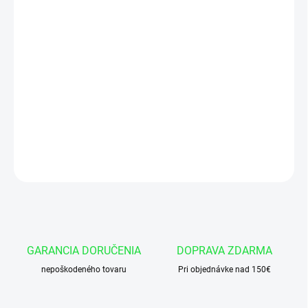
cena:
VARIANT
−
+
Pridať do košíka
Hydraulický valec HM1.2 50/25x500-K
DETAILNÉ INFORMÁCIE
OPÝTAŤ SA
GARANCIA DORUČENIA
DOPRAVA ZDARMA
nepoškodeného tovaru
Pri objednávke nad 150€