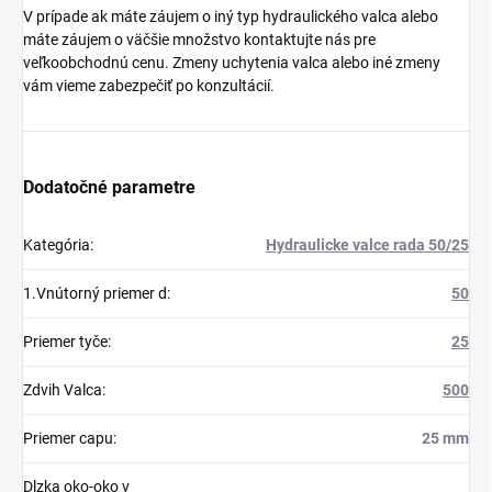
V prípade ak máte záujem o iný typ hydraulického valca alebo
máte záujem o väčšie množstvo kontaktujte nás pre
veľkoobchodnú cenu. Zmeny uchytenia valca alebo iné zmeny
vám vieme zabezpečiť po konzultácií.
Dodatočné parametre
Kategória
:
Hydraulicke valce rada 50/25
1.Vnútorný priemer d
:
50
Priemer tyče
:
25
Zdvih Valca
:
500
Priemer capu
:
25 mm
Dlzka oko-oko v