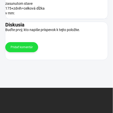
zasunutom stave
175+zdvih=celková dĺžka
v mm
:
Diskusia
Buďte prvý, kto napíše príspevok k tejto položke.
Pridať komentár
Z
á
p
ä
t