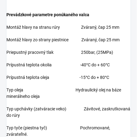
Prevádzkové parametre ponúkaného valca
Montáž hlavy na stranu rúry Zváraný, čap 25 mm
Montáž hlavy zo strany piestnice Zváraný, čap 25 mm
Priepustný pracovný tlak 250bar, (25MPa)
Prípustná teplota okolia -40°C do + 60°C
Prípustná teplota oleja -15°C do + 80°C
Typ oleja Hydraulický olej na báze
minerálneho oleja
Typ upchávky (zatváracie veko) Závitové, zaskrutkovaná
do rúry
Typ tyče (piestna tyč) Pochromované,
zvárateľné.