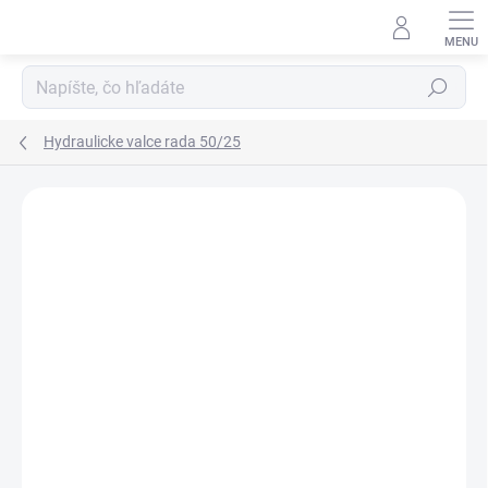
Prejsť
na
obsah
Hľadať
Hydraulicke valce rada 50/25
Neohodnotené
Podrobnosti hodnotenia
ZNAČKA:
HYDRAULISK