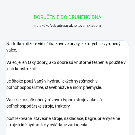
DORUČENIE DO DRUHÉHO DŇA
na akúkoľvek adresu ak je tovar skladom
Na fotke môžete vidieť iba kovové prvky, z ktorých je vyrobený
valec.
Valec je len taký dobrý, ako dobré sú vnútorné tesnenia použité v
jeho konštrukcii.
Je široko používaný v hydraulických systémoch v
poľnohospodárstve, stavebníctve a inom priemysle.
Valec je prispôsobený rôznym typom strojov ako sú:
poľnohospodárske stroje, traktory,
postrekovače, stavebné stroje, nakladače, bagre, priemyselné
stroje a iné hydraulicky ovládané zariadenia.