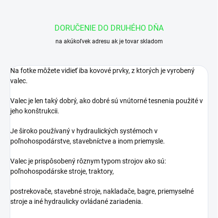
DORUČENIE DO DRUHÉHO DŇA
na akúkoľvek adresu ak je tovar skladom
Na fotke môžete vidieť iba kovové prvky, z ktorých je vyrobený
valec.
Valec je len taký dobrý, ako dobré sú vnútorné tesnenia použité v
jeho konštrukcii.
Je široko používaný v hydraulických systémoch v
poľnohospodárstve, stavebníctve a inom priemysle.
Valec je prispôsobený rôznym typom strojov ako sú:
poľnohospodárske stroje, traktory,
postrekovače, stavebné stroje, nakladače, bagre, priemyselné
stroje a iné hydraulicky ovládané zariadenia.