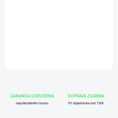
cena:
VARIANT
−
+
Pridať do košíka
Hydraulický valec HM1.2 63/32x400-K
DETAILNÉ INFORMÁCIE
OPÝTAŤ SA
GARANCIA DORUČENIA
DOPRAVA ZDARMA
nepoškodeného tovaru
Pri objednávke nad 150€