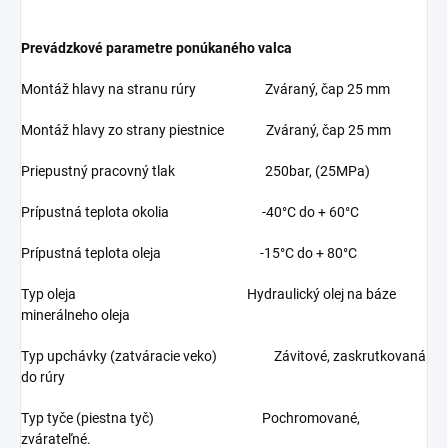
Prevádzkové parametre ponúkaného valca
Montáž hlavy na stranu rúry Zváraný, čap 25 mm
Montáž hlavy zo strany piestnice Zváraný, čap 25 mm
Priepustný pracovný tlak 250bar, (25MPa)
Prípustná teplota okolia -40°C do + 60°C
Prípustná teplota oleja -15°C do + 80°C
Typ oleja Hydraulický olej na báze
minerálneho oleja
Typ upchávky (zatváracie veko) Závitové, zaskrutkovaná
do rúry
Typ tyče (piestna tyč) Pochromované,
zvárateľné.