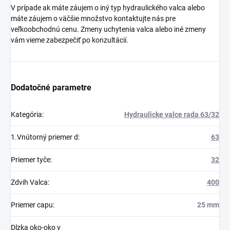
V prípade ak máte záujem o iný typ hydraulického valca alebo
máte záujem o väčšie množstvo kontaktujte nás pre
veľkoobchodnú cenu. Zmeny uchytenia valca alebo iné zmeny
vám vieme zabezpečiť po konzultácií.
Dodatočné parametre
Kategória
:
Hydraulicke valce rada 63/32
1.Vnútorný priemer d
:
63
Priemer tyče
:
32
Zdvih Valca
:
400
Priemer capu
:
25 mm
Dlzka oko-oko v