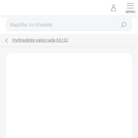
Prejsť
na
obsah
Hľadať
Hydraulicke valce rada 63/32
Neohodnotené
Podrobnosti hodnotenia
ZNAČKA:
HYDRAULISK