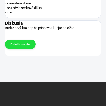
zasunutom stave
185+zdvih=celková dĺžka
v mm
:
Diskusia
Buďte prvý, kto napíše príspevok k tejto položke.
Pridať komentár
Z
á
p
ä
t