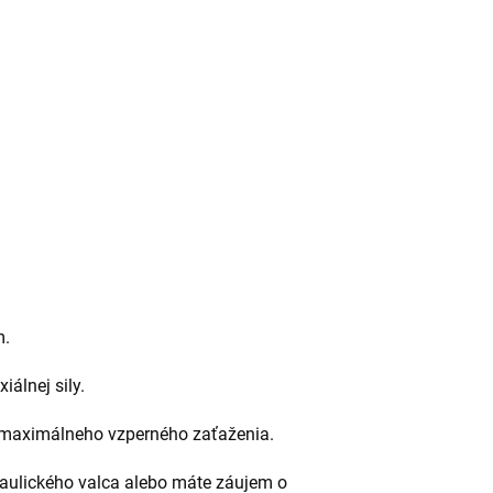
m.
iálnej sily.
d maximálneho vzperného zaťaženia.
raulického valca alebo máte záujem o