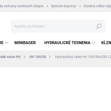
ky ochrany osobných údajov
Spôsob dopravy
Osobný odber ob
Hľadať
IE
MINIBAGER
HYDRAULICKÉ TESNENIA
KĹZN
ické valce HV
HV 100/50
Hydraulický valec HV 100/50x250 
otenia
ZNAČKA:
HYDRAULISK
€290
/ ks
€235,77 bez DPH
Jednotková
SKLADOM 1-3 DNI
cena: