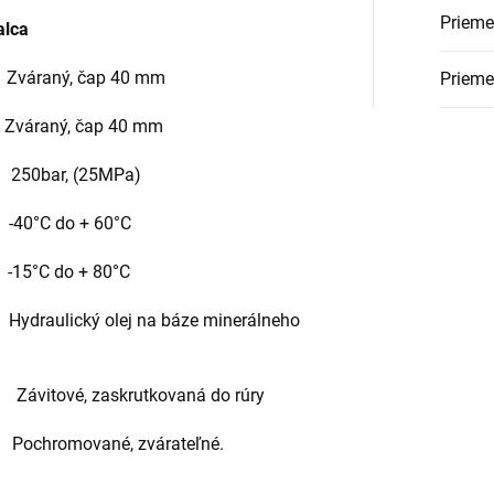
Priemer
alca
áraný, čap 40 mm
Prieme
Zváraný, čap 40 mm
50bar, (25MPa)
°C do + 60°C
°C do + 80°C
lej na báze minerálneho
vitové, zaskrutkovaná do rúry
romované, zvárateľné.