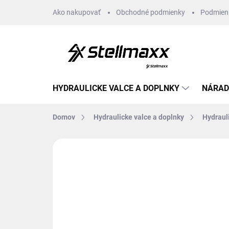
Prejsť
Ako nakupovať
Obchodné podmienky
Podmien
na
obsah
HYDRAULICKE VALCE A DOPLNKY
NÁRAD
Domov
Hydraulicke valce a doplnky
Hydraul
Neohodnotené
Podrobnosti hodn