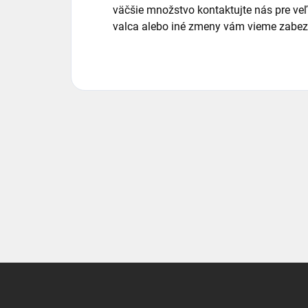
väčšie množstvo kontaktujte nás pre v
valca alebo iné zmeny vám vieme zabezp
Z
á
p