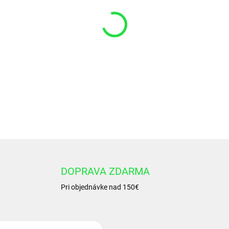
VARIANT
−
+
Hydraulický valec HV 100/
DETAILNÉ INFORMÁCIE
DOPRAVA ZDARMA
Pri objednávke nad 150€