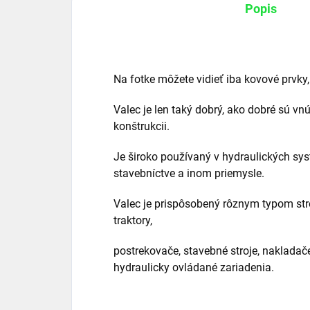
Popis
Na fotke môžete vidieť iba kovové prvky,
Valec je len taký dobrý, ako dobré sú vn
konštrukcii.
Je široko používaný v hydraulických sy
stavebníctve a inom priemysle.
Valec je prispôsobený rôznym typom str
traktory,
postrekovače, stavebné stroje, nakladače
hydraulicky ovládané zariadenia.