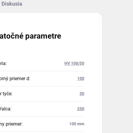
Diskusia
atočné parametre
ria
:
HV 100/50
orný priemer d
:
100
r tyče
:
50
Valca
:
250
ny priemer
:
100 mm