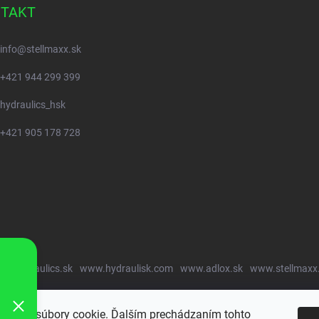
TAKT
info
@
stellmaxx.sk
+421 944 299 399
hydraulics_hsk
+421 905 178 728
w.hydraulics.sk
www.hydraulisk.com
www.adlox.sk
www.stellmaxx
oužíva súbory cookie. Ďalším prechádzaním tohto