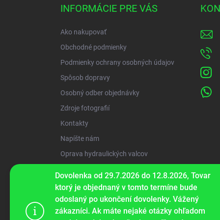
ä
INFORMÁCIE PRE VÁS
KON
t
i
Ako nakupovať
e
Obchodné podmienky
Podmienky ochrany osobných údajov
Spôsob dopravy
Osobný odber objednávky
Zdroje fotografií
Kontakty
Napíšte nám
Oprava hydraulických valcov
Dovolenka od 29.7.2026 do 12.8.2026, Tovar
ww
ktorý je objednaný v tomto termíne bude
odoslaný po ukončení dovolenky. Vážený
zákazníci. Ak máte nejaké otázky ohľadom
Tento web p