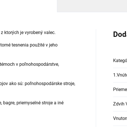
 z ktorých je vyrobený valec.
Dod
útorné tesnenia použité v jeho
Kategó
stémoch v poľnohospodárstve,
1.Vnút
ojov ako sú: poľnohospodárske stroje,
Prieme
, bagre, priemyselné stroje a iné
Zdvih 
Vnutor