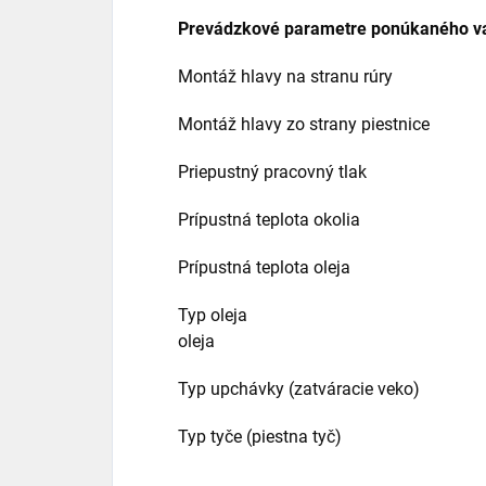
Prevádzkové parametre ponúkaného v
Montáž hlavy na stranu rúry Zv
Montáž hlavy zo strany piestnice 
Priepustný pracovný tlak 2
Prípustná teplota okolia -40
Prípustná teplota oleja -15
Typ oleja Hydraulický o
oleja
Typ upchávky (zatváracie veko) Zá
Typ tyče (piestna tyč) Poch