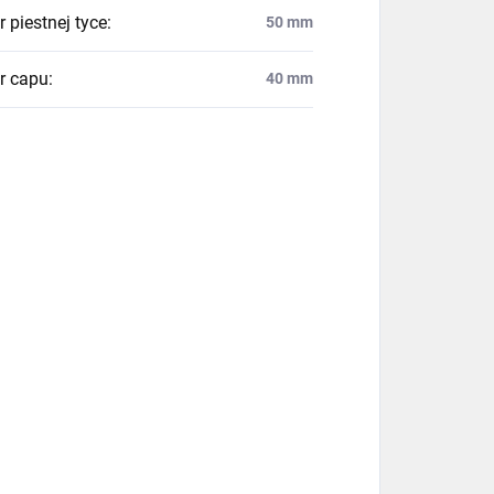
 piestnej tyce
:
50 mm
r capu
:
40 mm