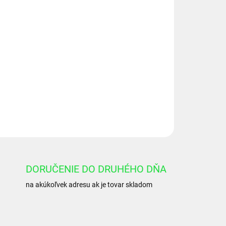
Pridať do košíka
50x250 121A111
OPÝTAŤ SA
DORUČENIE DO DRUHÉHO DŇA
na akúkoľvek adresu ak je tovar skladom