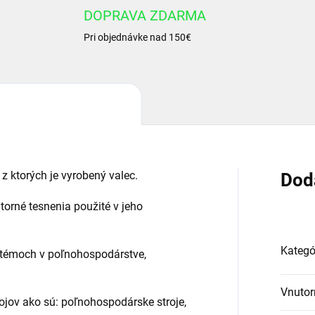
DOPRAVA ZDARMA
Pri objednávke nad 150€
 z ktorých je vyrobený valec.
Dod
útorné tesnenia použité v jeho
Kategó
stémoch v poľnohospodárstve,
Vnutor
ojov ako sú: poľnohospodárske stroje,