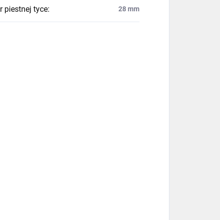
 piestnej tyce
:
28 mm