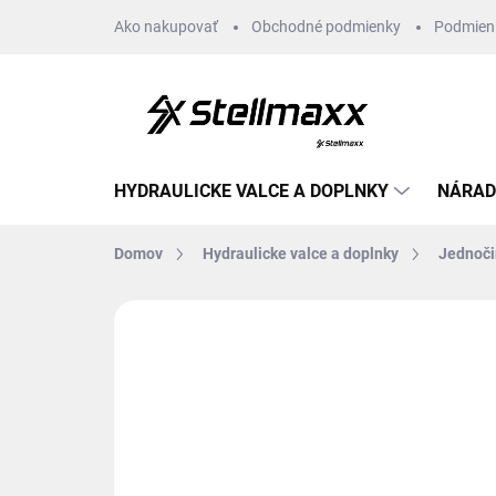
Prejsť
Ako nakupovať
Obchodné podmienky
Podmien
na
obsah
HYDRAULICKE VALCE A DOPLNKY
NÁRAD
Domov
Hydraulicke valce a doplnky
Jednoči
Neohodnotené
Podrobnosti hodn