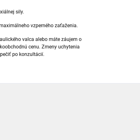
iálnej sily.
d maximálneho vzperného zaťaženia.
raulického valca alebo máte záujem o
eľkoobchodnú cenu. Zmeny uchytenia
ečiť po konzultácií.