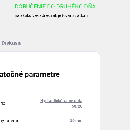
DORUČENIE DO DRUHÉHO DŇA
na akúkoľvek adresu ak je tovar skladom
Diskusia
atočné parametre
Hydraulické valce rada
ria
:
50/28
ny priemer
:
50 mm