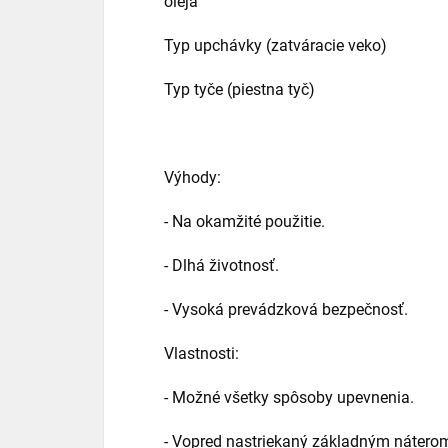
oleja
Typ upchávky (zatváracie veko) Zá
Typ tyče (piestna tyč) Poch
Výhody:
- Na okamžité použitie.
- Dlhá životnosť.
- Vysoká prevádzková bezpečnosť.
Vlastnosti:
- Možné všetky spôsoby upevnenia.
- Vopred nastriekaný základným nátero