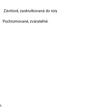
vitové, zaskrutkovaná do rúry
romované, zvárateľné.
m.