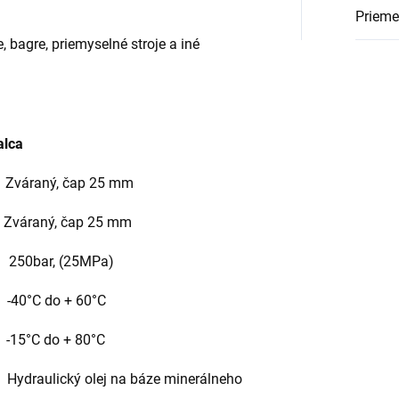
Priemer
, bagre, priemyselné stroje a iné
alca
áraný, čap 25 mm
Zváraný, čap 25 mm
50bar, (25MPa)
°C do + 60°C
°C do + 80°C
lej na báze minerálneho