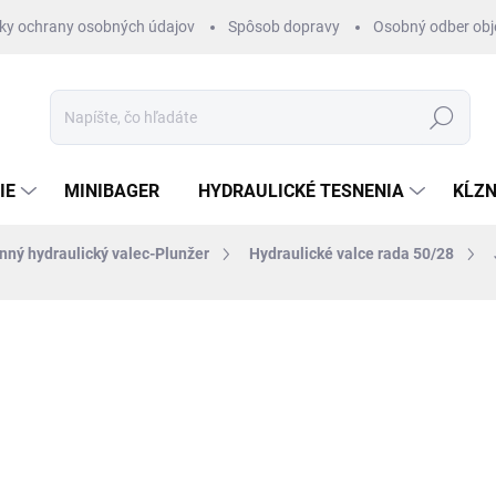
ky ochrany osobných údajov
Spôsob dopravy
Osobný odber ob
Hľadať
IE
MINIBAGER
HYDRAULICKÉ TESNENIA
KĹZN
nný hydraulický valec-Plunžer
Hydraulické valce rada 50/28
otenia
ZNAČKA:
HYDRAULISK
€133,90
/ ks
€108,86 bez DPH
Jednotková
SKLADOM 1-3 DNI
cena: