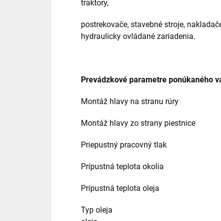
traktory,
postrekovače, stavebné stroje, nakladače
hydraulicky ovládané zariadenia.
Prevádzkové parametre ponúkaného v
Montáž hlavy na stranu rúry Zv
Montáž hlavy zo strany piestnice 
Priepustný pracovný tlak 2
Prípustná teplota okolia -40
Prípustná teplota oleja -15
Typ oleja Hydraulický o