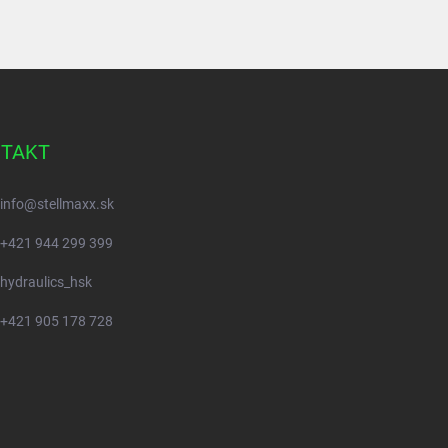
TAKT
info
@
stellmaxx.sk
+421 944 299 399
hydraulics_hsk
+421 905 178 728